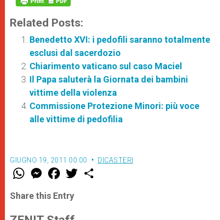
Related Posts:
Benedetto XVI: i pedofili saranno totalmente
esclusi dal sacerdozio
Chiarimento vaticano sul caso Maciel
Il Papa saluterà la Giornata dei bambini
vittime della violenza
Commissione Protezione Minori: più voce
alle vittime di pedofilia
GIUGNO 19, 2011 00:00
DICASTERI
W
M
F
T
S
h
e
a
w
h
a
s
c
i
a
t
s
e
t
r
Share this Entry
s
e
b
t
e
A
n
o
e
p
g
o
r