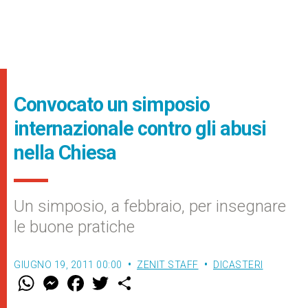
Convocato un simposio
internazionale contro gli abusi
nella Chiesa
Un simposio, a febbraio, per insegnare
le buone pratiche
GIUGNO 19, 2011 00:00
ZENIT STAFF
DICASTERI
W
M
F
T
S
h
e
a
w
h
a
s
c
i
a