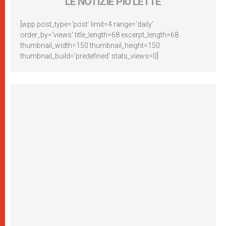
LE NOTIZIE PIÙ LETTE
[wpp post_type='post' limit=4 range='daily'
order_by='views' title_length=68 excerpt_length=68
thumbnail_width=150 thumbnail_height=150
thumbnail_build='predefined' stats_views=0]