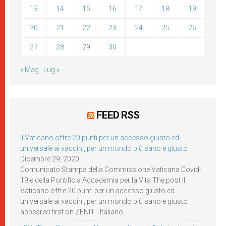
13
14
15
16
17
18
19
20
21
22
23
24
25
26
27
28
29
30
« Mag
Lug »
FEED RSS
Il Vaticano offre 20 punti per un accesso giusto ed
universale ai vaccini, per un mondo più sano e giusto
Dicembre 29, 2020
Comunicato Stampa della Commissione Vaticana Covid-
19 e della Pontificia Accademia per la Vita The post Il
Vaticano offre 20 punti per un accesso giusto ed
universale ai vaccini, per un mondo più sano e giusto
appeared first on ZENIT - Italiano.