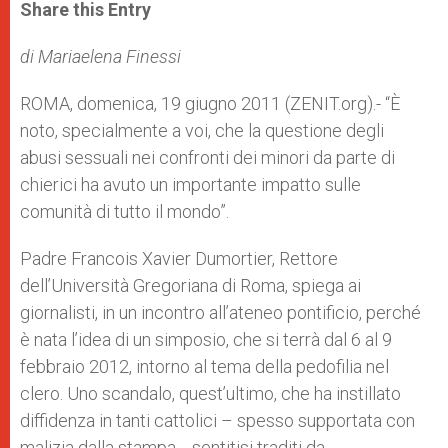
t
s
e
t
r
Share this Entry
s
e
b
t
e
A
n
o
e
p
g
o
r
di Mariaelena Finessi
p
e
k
r
ROMA, domenica, 19 giugno 2011 (ZENIT.org).- “È
noto, specialmente a voi, che la questione degli
abusi sessuali nei confronti dei minori da parte di
chierici ha avuto un importante impatto sulle
comunità di tutto il mondo”.
Padre Francois Xavier Dumortier, Rettore
dell’Università Gregoriana di Roma, spiega ai
giornalisti, in un incontro all’ateneo pontificio, perché
è nata l’idea di un simposio, che si terrà dal 6 al 9
febbraio 2012, intorno al tema della pedofilia nel
clero. Uno scandalo, quest’ultimo, che ha instillato
diffidenza in tanti cattolici – spesso supportata con
malizia dalla stampa -, sentitisi traditi da