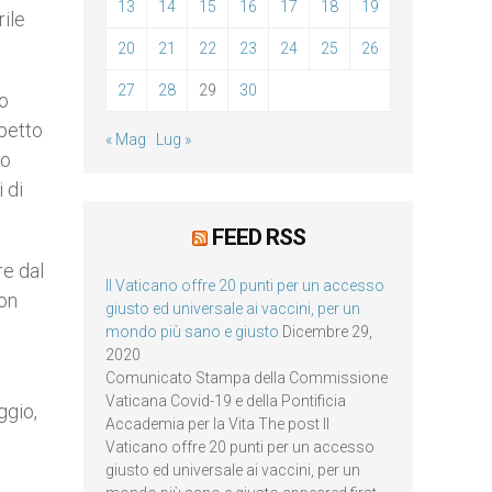
13
14
15
16
17
18
19
rile
20
21
22
23
24
25
26
27
28
29
30
o
spetto
« Mag
Lug »
no
 di
FEED RSS
re dal
Il Vaticano offre 20 punti per un accesso
con
giusto ed universale ai vaccini, per un
mondo più sano e giusto
Dicembre 29,
2020
Comunicato Stampa della Commissione
Vaticana Covid-19 e della Pontificia
ggio,
Accademia per la Vita The post Il
Vaticano offre 20 punti per un accesso
giusto ed universale ai vaccini, per un