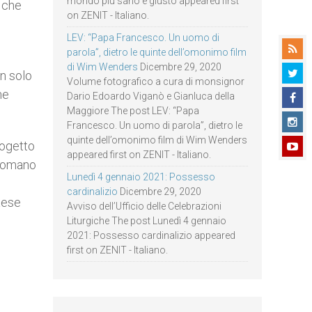
mondo più sano e giusto appeared first
 che
on ZENIT - Italiano.
LEV: “Papa Francesco. Un uomo di
parola”, dietro le quinte dell’omonimo film
di Wim Wenders
Dicembre 29, 2020
n solo
Volume fotografico a cura di monsignor
ne
Dario Edoardo Viganò e Gianluca della
Maggiore The post LEV: “Papa
Francesco. Un uomo di parola”, dietro le
quinte dell’omonimo film di Wim Wenders
rogetto
appeared first on ZENIT - Italiano.
tromano
Lunedì 4 gennaio 2021: Possesso
cardinalizio
Dicembre 29, 2020
aese
Avviso dell’Ufficio delle Celebrazioni
Liturgiche The post Lunedì 4 gennaio
2021: Possesso cardinalizio appeared
first on ZENIT - Italiano.