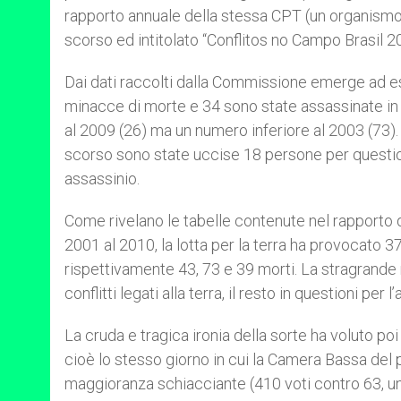
rapporto annuale della stessa CPT (un organismo is
scorso ed intitolato “Conflitos no Campo Brasil 20
Dai dati raccolti dalla Commissione emerge ad 
minacce di morte e 34 sono state assassinate in co
al 2009 (26) ma un numero inferiore al 2003 (73). 
scorso sono state uccise 18 persone per questioni 
assassinio.
Come rivelano le tabelle contenute nel rapporto d
2001 al 2010, la lotta per la terra ha provocato 3
rispettivamente 43, 73 e 39 morti. La stragrande 
conflitti legati alla terra, il resto in questioni per l
La cruda e tragica ironia della sorte ha voluto po
cioè lo stesso giorno in cui la Camera Bassa del 
maggioranza schiacciante (410 voti contro 63, u