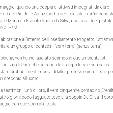
 maggio, quando una coppia di attivisti impegnati da oltre
acino del Rio delle Amazzoni ha perso la vita in un’imboscata
glie Maria do Espírito Santo da Silva, uccisi da due “pistole
o di Pará.
 abitazione all’interno dell’insediamento Progetto Estrattivi
sitare un gruppo di contadini “sem terra” (senza terra).
 Ipixuna, non hanno lasciato scampo ai due ambientalisti,
la polizia di Pará, che secondo la stampa locale non ha mai
è stato probabilmente opera di killer professionisti. Come p
 un orecchio all’uomo.
 testimoni. Uno di loro, il venticinquenne contadino Erenil
ttro giorni dopo l’agguato teso alla coppia Da Silva. Il cor
ggio con due spari alla testa.