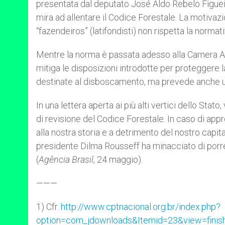
presentata dal deputato José Aldo Rebelo Figuei
mira ad allentare il Codice Forestale. La motivaz
“fazendeiros” (latifondisti) non rispetta la normati
Mentre la norma è passata adesso alla Camera Alt
mitiga le disposizioni introdotte per proteggere l
destinate al disboscamento, ma prevede anche un’
In una lettera aperta ai più alti vertici dello Stat
di revisione del Codice Forestale. In caso di appr
alla nostra storia e a detrimento del nostro capita
presidente Dilma Rousseff ha minacciato di porre 
(
Agência Brasil
, 24 maggio).
———
1) Cfr.
http://www.cptnacional.org.br/index.php?
option=com_jdownloads&Itemid=23&view=finis