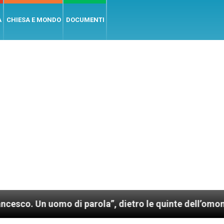
A
CHIESA E MONDO
DOCUMENTI
mo di parola”, dietro le quinte dell’omonimo film di 