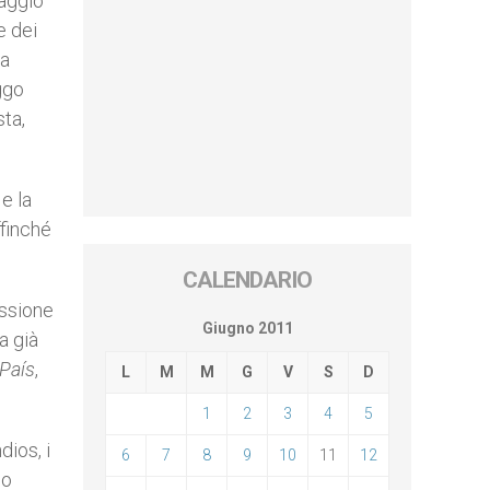
maggio
e dei
 a
ggo
ta,
e la
ffinché
CALENDARIO
issione
Giugno 2011
a già
 País
,
L
M
M
G
V
S
D
1
2
3
4
5
dios, i
6
7
8
9
10
11
12
mo