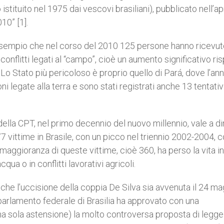
tituito nel 1975 dai vescovi brasiliani), pubblicato nell’ap
10” [1].
esempio che nel corso del 2010 125 persone hanno ricevut
nflitti legati al “campo”, cioè un aumento significativo ri
Lo Stato più pericoloso è proprio quello di Pará, dove l’an
legate alla terra e sono stati registrati anche 13 tentativi
ella CPT, nel primo decennio del nuovo millennio, vale a di
77 vittime in Brasile, con un picco nel triennio 2002-2004, 
maggioranza di queste vittime, cioè 360, ha perso la vita in
’acqua o in conflitti lavorativi agricoli.
i che l’uccisione della coppia De Silva sia avvenuta il 24 ma
parlamento federale di Brasilia ha approvato con una
na sola astensione) la molto controversa proposta di legge