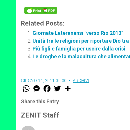
Related Posts:
Giornate Lateranensi "verso Rio 2013"
Unità tra le religioni per riportare Dio tra
Più figli e famiglia per uscire dalla crisi
Le droghe e la malacultura che alimentar
GIUGNO 14, 2011 00:00
ARCHIVI
W
M
F
T
S
h
e
a
w
h
a
s
c
i
a
t
s
e
t
r
Share this Entry
s
e
b
t
e
A
n
o
e
p
g
o
r
ZENIT Staff
p
e
k
r