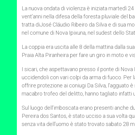
La nuova ondata di violenza è iniziata martedì 24
vent’anni nella difesa della foresta pluviale del b
tratta diJosé Cláudio Ribeiro da Silva e di sua mo
nel comune di Nova Ipixuna, nel sudest dello Stat
La coppia era uscita alle 8 della mattina dalla sua
Praia Alta Piranheira per fare un giro in moto e vi
I sicari, che aspettavano presso il ponte di Nova
uccidendoli con vari colpi da arma di fuoco. Per 
offrire protezione ai coniugi Da Silva, l’agguato 
macabro trofeo del delitto, hanno tagliato infatti
Sul luogo dell’imboscata erano presenti anche due
Pereira dos Santos, è stato ucciso a sua volta qua
senza vita dell’uomo è stato trovato sabato 28 ma