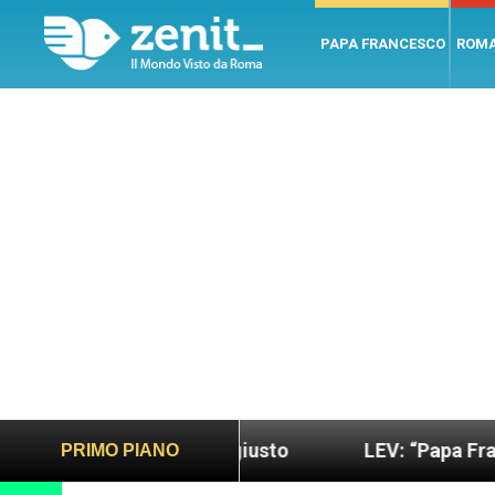
PAPA FRANCESCO
ROM
 più sano e giusto
LEV: “Papa Francesco. Un uo
PRIMO PIANO