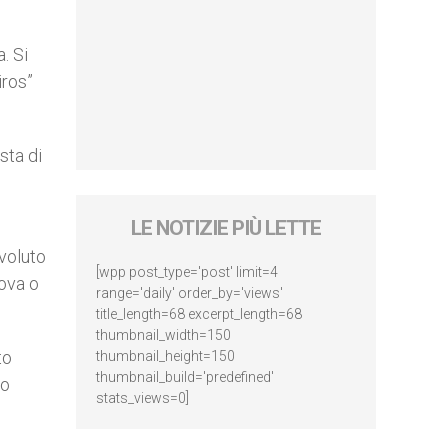
. Si
iros”
sta di
LE NOTIZIE PIÙ LETTE
 voluto
[wpp post_type='post' limit=4
rova o
range='daily' order_by='views'
title_length=68 excerpt_length=68
thumbnail_width=150
to
thumbnail_height=150
thumbnail_build='predefined'
po
stats_views=0]