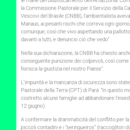
le mafie del disboscamento dell’Amazzonia. Come
la Commissione Pastorale per il Servizio della Ca
Vescovi del Brasile (CNBB), l’ambientalista ave
Manaus, ai pesanti rischi che correva ogni giorno.
comunque, così che vivo aspettando una pallottol
davanti a tutti, e denuncio ciò che vedo” .
Nella sua dichiarazione, la CNBB ha chiesto anche 
conseguente punizione dei colpevoli, così come la 
fiorisca la giustizia nel nostro Paese”.
L’impunità e la mancanza di sicurezza sono stat
Pastorale della Terra (CPT) di Pará. “In questo m
costretto alcune famiglie ad abbandonare l’insedia
12 giugno).
A confermare la drammaticità del conflitto per la 
piccoli contadini e i “seringueiros” (raccoglitori d