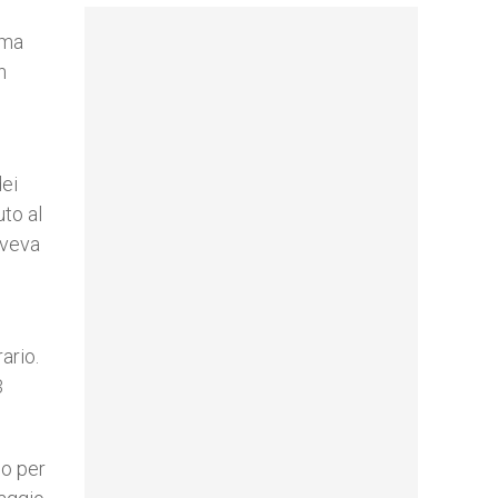
ima
n
dei
uto al
aveva
ario.
3
no per