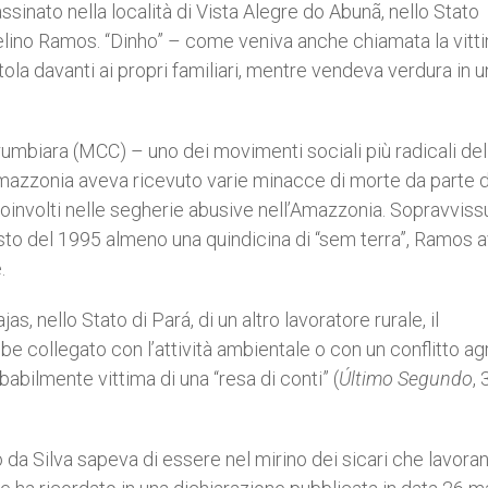
ssinato nella località di Vista Alegre do Abunã, nello Stato
Adelino Ramos. “Dinho” – come veniva anche chiamata la vitt
ola davanti ai propri familiari, mentre vendeva verdura in u
umbiara (MCC) – uno dei movimenti sociali più radicali del
’Amazzonia aveva ricevuto varie minacce di morte da parte 
coinvolti nelle segherie abusive nell’Amazzonia. Sopravviss
sto del 1995 almeno una quindicina di “sem terra”, Ramos 
.
s, nello Stato di Pará, di un altro lavoratore rurale, il
collegato con l’attività ambientale o con un conflitto agr
babilmente vittima di una “resa di conti” (
Último Segundo
, 
a Silva sapeva di essere nel mirino dei sicari che lavora