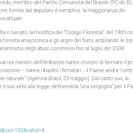
redo, membro del Partito Comunista del Brasile (PC do B),
ione fornita dal deputato è semplice: la maggioranza dei
va attuale.
a o Senato, la modifica del “Código Florestal” del 1965 no
a foresta amazzonica e gli argini dei fiumi, ampliando le zo
amnistia degli abusi commessi fino al luglio del 2008.
o, vari ex ministri dell’Ambiente hanno chiesto di fermare il p
ovazione – hanno ribadito i firmatari -, il Paese andrà “con
le naturale” (
Agência Brasil
, 23 maggio). Dal canto suo, la
il suo veto alla legge, definendola “una vergogna” per il P
h&cid=192&catid=4