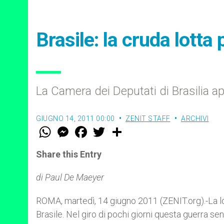
Brasile: la cruda lotta
La Camera dei Deputati di Brasilia a
GIUGNO 14, 2011 00:00
ZENIT STAFF
ARCHIVI
W
M
F
T
S
h
e
a
w
h
a
s
c
i
a
t
s
e
t
r
Share this Entry
s
e
b
t
e
A
n
o
e
p
g
o
r
di Paul De Maeyer
p
e
k
r
ROMA, martedì, 14 giugno 2011 (ZENIT.org).-La lot
Brasile. Nel giro di pochi giorni questa guerra se