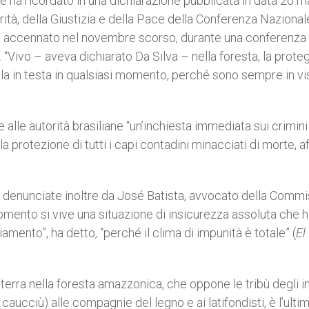
 ha ricordato in una dichiarazione pubblicata in data 26 
rità, della Giustizia e della Pace della Conferenza Nazional
va accennato nel novembre scorso, durante una conferenza
 “Vivo – aveva dichiarato Da Silva – nella foresta, la prote
a in testa in qualsiasi momento, perché sono sempre in vis
alle autorità brasiliane “un’inchiesta immediata sui crimini 
protezione di tutti i capi contadini minacciati di morte, a
e denunciate inoltre da José Batista, avvocato della Comm
omento si vive una situazione di insicurezza assoluta che h
mento”, ha detto, “perché il clima di impunità è totale” (
El
terra nella foresta amazzonica, che oppone le tribù degli in
i caucciù) alle compagnie del legno e ai latifondisti, è l’ulti