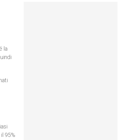
é la
uindi
mati
iasi
 il 95%