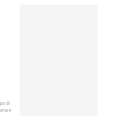
po di
nima e