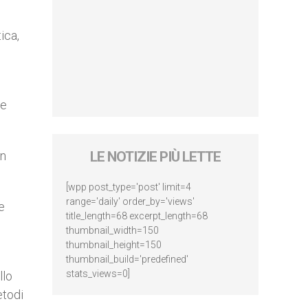
ica,
te
un
LE NOTIZIE PIÙ LETTE
[wpp post_type='post' limit=4
range='daily' order_by='views'
e
title_length=68 excerpt_length=68
thumbnail_width=150
thumbnail_height=150
thumbnail_build='predefined'
stats_views=0]
llo
etodi