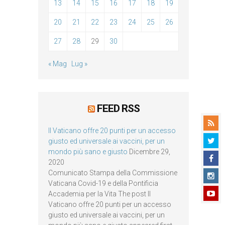
13
14
15
16
17
18
19
20
21
22
23
24
25
26
27
28
29
30
« Mag
Lug »
FEED RSS
Il Vaticano offre 20 punti per un accesso
giusto ed universale ai vaccini, per un
mondo più sano e giusto
Dicembre 29,
2020
Comunicato Stampa della Commissione
Vaticana Covid-19 e della Pontificia
Accademia per la Vita The post Il
Vaticano offre 20 punti per un accesso
giusto ed universale ai vaccini, per un