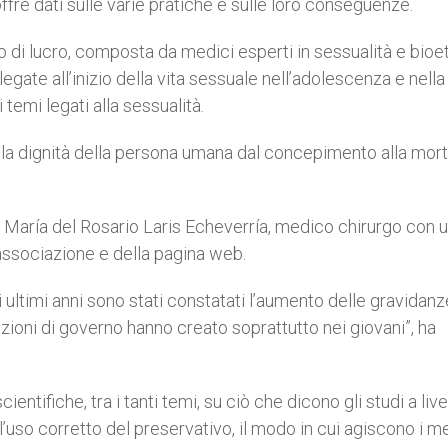
offre dati sulle varie pratiche e sulle loro conseguenze.
i lucro, composta da medici esperti in sessualità e bioet
gate all’inizio della vita sessuale nell’adolescenza e nella
i temi legati alla sessualità.
lla dignità della persona umana dal concepimento alla mor
ssa María del Rosario Laris Echeverría, medico chirurgo con 
l’associazione e della pagina web.
 ultimi anni sono stati constatati l’aumento delle gravidanz
zioni di governo hanno creato soprattutto nei giovani”, ha
ntifiche, tra i tanti temi, su ciò che dicono gli studi a live
l’uso corretto del preservativo, il modo in cui agiscono i m