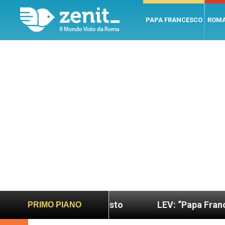
PAPA FRANCESCO
ROM
più sano e giusto
LEV: “Papa Francesco. Un uom
PRIMO PIANO