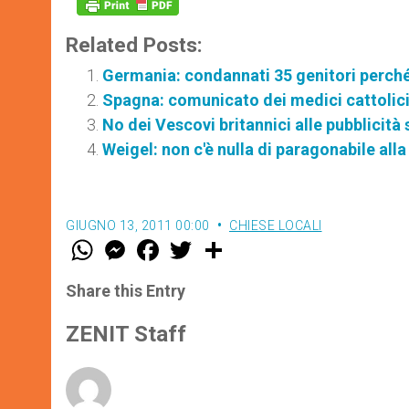
Related Posts:
Germania: condannati 35 genitori perché
Spagna: comunicato dei medici cattolici
No dei Vescovi britannici alle pubblicità 
Weigel: non c'è nulla di paragonabile all
GIUGNO 13, 2011 00:00
CHIESE LOCALI
W
M
F
T
S
h
e
a
w
h
a
s
c
i
a
t
s
e
t
r
Share this Entry
s
e
b
t
e
A
n
o
e
p
g
o
r
ZENIT Staff
p
e
k
r