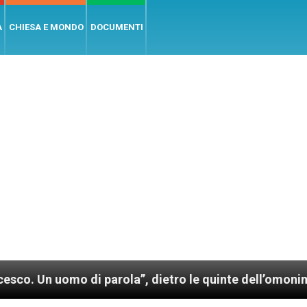
A
CHIESA E MONDO
DOCUMENTI
o di parola”, dietro le quinte dell’omonimo film di W