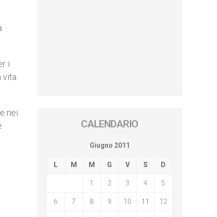
a
r i
 vita
e nei
CALENDARIO
e
Giugno 2011
L
M
M
G
V
S
D
1
2
3
4
5
6
7
8
9
10
11
12