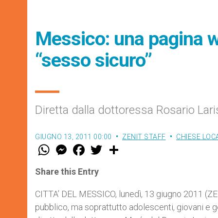
Messico: una pagina w
“sesso sicuro”
Diretta dalla dottoressa Rosario Lari
GIUGNO 13, 2011 00:00
ZENIT STAFF
CHIESE LOCA
W
M
F
T
S
h
e
a
w
h
a
s
c
i
a
t
s
e
t
r
Share this Entry
s
e
b
t
e
A
n
o
e
p
g
o
r
CITTA’ DEL MESSICO, lunedì, 13 giugno 2011 (ZENI
p
e
k
pubblico, ma soprattutto adolescenti, giovani e 
r