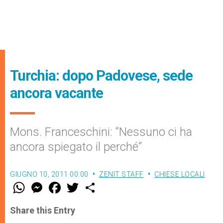
Turchia: dopo Padovese, sede
ancora vacante
Mons. Franceschini: “Nessuno ci ha
ancora spiegato il perché”
GIUGNO 10, 2011 00:00
ZENIT STAFF
CHIESE LOCALI
W
M
F
T
S
h
e
a
w
h
a
s
c
i
a
t
s
e
t
r
Share this Entry
s
e
b
t
e