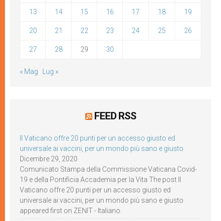
13
14
15
16
17
18
19
20
21
22
23
24
25
26
27
28
29
30
« Mag
Lug »
FEED RSS
Il Vaticano offre 20 punti per un accesso giusto ed
universale ai vaccini, per un mondo più sano e giusto
Dicembre 29, 2020
Comunicato Stampa della Commissione Vaticana Covid-
19 e della Pontificia Accademia per la Vita The post Il
Vaticano offre 20 punti per un accesso giusto ed
universale ai vaccini, per un mondo più sano e giusto
appeared first on ZENIT - Italiano.