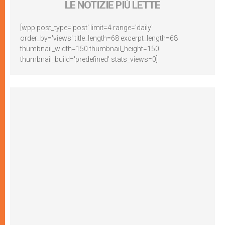
LE NOTIZIE PIÙ LETTE
[wpp post_type='post' limit=4 range='daily'
order_by='views' title_length=68 excerpt_length=68
thumbnail_width=150 thumbnail_height=150
thumbnail_build='predefined' stats_views=0]