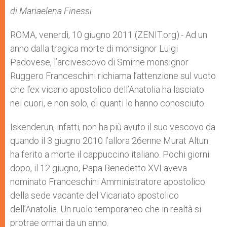
A
n
o
e
p
g
o
r
di Mariaelena Finessi
p
e
k
r
ROMA, venerdì, 10 giugno 2011 (ZENIT.org).- Ad un
anno dalla tragica morte di monsignor Luigi
Padovese, l’arcivescovo di Smirne monsignor
Ruggero Franceschini richiama l’attenzione sul vuoto
che l’ex vicario apostolico dell’Anatolia ha lasciato
nei cuori, e non solo, di quanti lo hanno conosciuto.
Iskenderun, infatti, non ha più avuto il suo vescovo da
quando il 3 giugno 2010 l’allora 26enne Murat Altun
ha ferito a morte il cappuccino italiano. Pochi giorni
dopo, il 12 giugno, Papa Benedetto XVI aveva
nominato Franceschini Amministratore apostolico
della sede vacante del Vicariato apostolico
dell’Anatolia. Un ruolo temporaneo che in realtà si
protrae ormai da un anno.