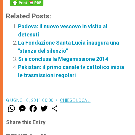
Related Posts:
Padova: il nuovo vescovo in visita ai
detenuti
La Fondazione Santa Lucia inaugura una
"stanza del silenzio"
Si è conclusa la Megamissione 2014
Pakistan: il primo canale tv cattolico inizia
le trasmissioni regolari
GIUGNO 10, 2011 00:00
CHIESE LOCALI
W
M
F
T
S
h
e
a
w
h
a
s
c
i
a
t
s
e
t
r
Share this Entry
s
e
b
t
e
A
n
o
e
p
g
o
r