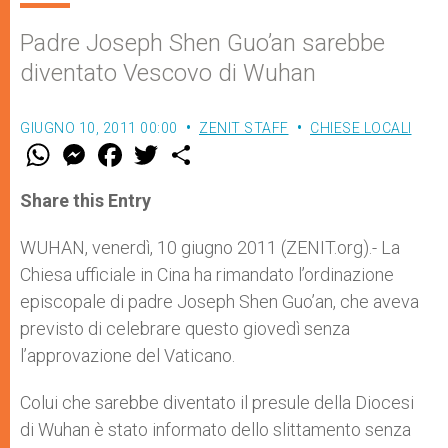
Padre Joseph Shen Guo’an sarebbe
diventato Vescovo di Wuhan
GIUGNO 10, 2011 00:00
ZENIT STAFF
CHIESE LOCALI
W
M
F
T
S
h
e
a
w
h
a
s
c
i
a
t
s
e
t
r
Share this Entry
s
e
b
t
e
A
n
o
e
p
g
o
r
WUHAN, venerdì, 10 giugno 2011 (ZENIT.org).- La
p
e
k
Chiesa ufficiale in Cina ha rimandato l’ordinazione
r
episcopale di padre Joseph Shen Guo’an, che aveva
previsto di celebrare questo giovedì senza
l’approvazione del Vaticano.
Colui che sarebbe diventato il presule della Diocesi
di Wuhan è stato informato dello slittamento senza