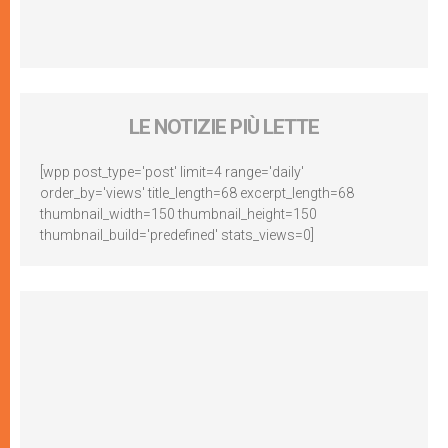
LE NOTIZIE PIÙ LETTE
[wpp post_type='post' limit=4 range='daily'
order_by='views' title_length=68 excerpt_length=68
thumbnail_width=150 thumbnail_height=150
thumbnail_build='predefined' stats_views=0]