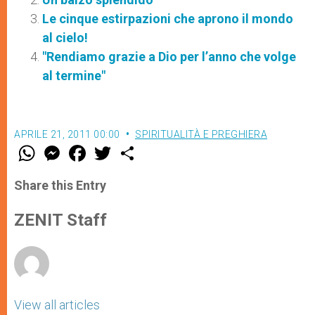
Le cinque estirpazioni che aprono il mondo
al cielo!
"Rendiamo grazie a Dio per l’anno che volge
al termine"
APRILE 21, 2011 00:00
SPIRITUALITÀ E PREGHIERA
W
M
F
T
S
h
e
a
w
h
a
s
c
i
a
t
s
e
t
r
Share this Entry
s
e
b
t
e
A
n
o
e
p
g
o
r
ZENIT Staff
p
e
k
r
View all articles