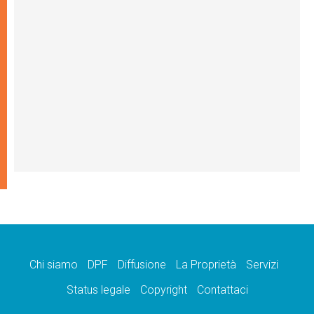
Chi siamo
DPF
Diffusione
La Proprietà
Servizi
Status legale
Copyright
Contattaci