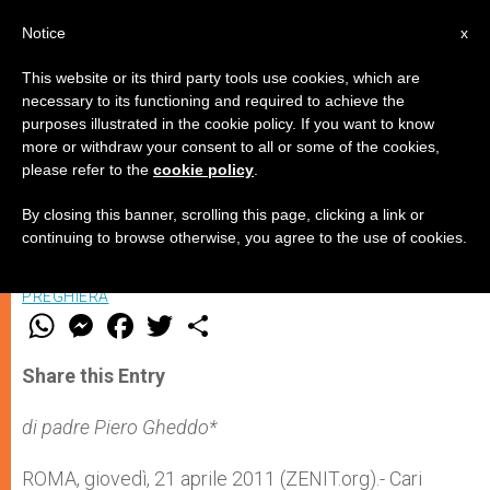
IT
Notice
x
This website or its third party tools use cookies, which are
necessary to its functioning and required to achieve the
purposes illustrated in the cookie policy. If you want to know
La Pasqua nella gioia del Cristo
more or withdraw your consent to all or some of the cookies,
please refer to the
cookie policy
.
risorto
By closing this banner, scrolling this page, clicking a link or
continuing to browse otherwise, you agree to the use of cookies.
APRILE 21, 2011 00:00
ZENIT STAFF
SPIRITUALITÀ E
PREGHIERA
W
M
F
T
S
h
e
a
w
h
a
s
c
i
a
t
s
e
t
r
Share this Entry
s
e
b
t
e
A
n
o
e
p
g
o
r
di padre Piero Gheddo*
p
e
k
r
ROMA, giovedì, 21 aprile 2011 (ZENIT.org).- Cari