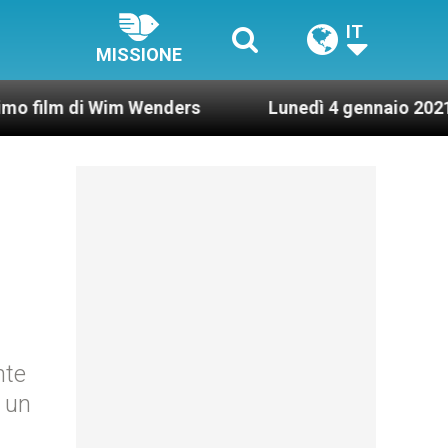
IT
MISSIONE
i Wim Wenders
Lunedì 4 gennaio 2021: Possesso
nte
o un