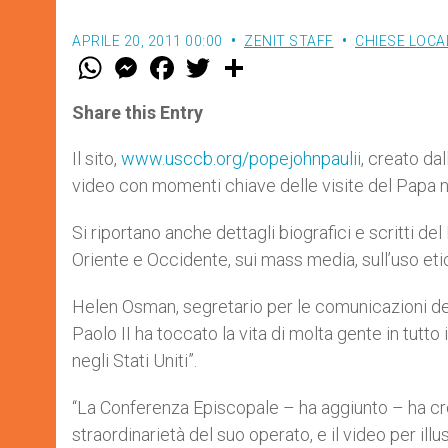
APRILE 20, 2011 00:00
ZENIT STAFF
CHIESE LOCA
W
M
F
T
S
h
e
a
w
h
a
s
c
i
a
t
s
e
t
r
Share this Entry
s
e
b
t
e
A
n
o
e
p
g
o
r
Il sito,
www.usccb.org/popejohnpaulii
, creato da
p
e
k
video con momenti chiave delle visite del Papa 
r
Si riportano anche dettagli biografici e scritti del
Oriente e Occidente, sui mass media, sull’uso eti
Helen Osman, segretario per le comunicazioni de
Paolo II ha toccato la vita di molta gente in tutto
negli Stati Uniti”.
“La Conferenza Episcopale – ha aggiunto – ha crea
straordinarietà del suo operato, e il video per ill