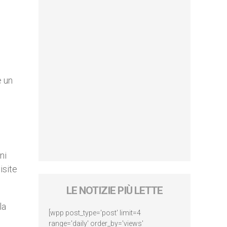
e un
ni
isite
LE NOTIZIE PIÙ LETTE
la
[wpp post_type='post' limit=4
range='daily' order_by='views'