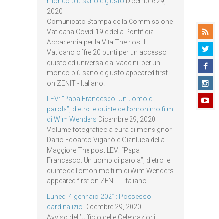
mondo più sano e giusto
Dicembre 29,
2020
Comunicato Stampa della Commissione
Vaticana Covid-19 e della Pontificia
Accademia per la Vita The post Il
Vaticano offre 20 punti per un accesso
giusto ed universale ai vaccini, per un
mondo più sano e giusto appeared first
on ZENIT - Italiano.
LEV: “Papa Francesco. Un uomo di
parola”, dietro le quinte dell’omonimo film
di Wim Wenders
Dicembre 29, 2020
Volume fotografico a cura di monsignor
Dario Edoardo Viganò e Gianluca della
Maggiore The post LEV: “Papa
Francesco. Un uomo di parola”, dietro le
quinte dell’omonimo film di Wim Wenders
appeared first on ZENIT - Italiano.
Lunedì 4 gennaio 2021: Possesso
cardinalizio
Dicembre 29, 2020
Avviso dell’Ufficio delle Celebrazioni