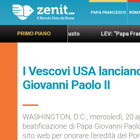
PAPA FRANCESCO
ROM
ndo più sano e giusto
LEV: “Papa Francesco. Un 
PRIMO PIANO
I Vescovi USA lanciano 
Giovanni Paolo II
WASHINGTON, D.C., mercoledì, 20 apr
beatificazione di Papa Giovanni Paolo 
sito web per onorare l’eredità del Pon