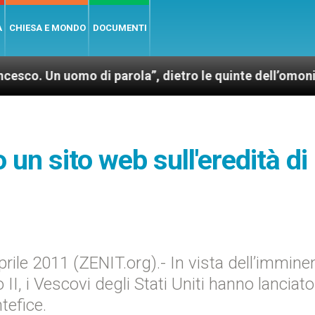
A
CHIESA E MONDO
DOCUMENTI
uomo di parola”, dietro le quinte dell’omonimo film d
un sito web sull'eredità di
ile 2011 (ZENIT.org).- In vista dell’immine
II, i Vescovi degli Stati Uniti hanno lanciat
tefice.