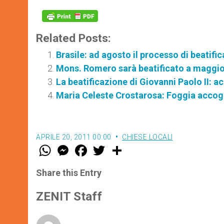
Related Posts:
Brasile: ad agosto il processo di beatif
Mons. Romero sarà beatificato a maggi
La beatificazione di Giovanni Paolo II: ac
Maria Celeste Crostarosa: Foggia accogl
APRILE 20, 2011 00:00
CHIESE LOCALI
W
M
F
T
S
h
e
a
w
h
a
s
c
i
a
t
s
e
t
r
Share this Entry
s
e
b
t
e
A
n
o
e
p
g
o
r
ZENIT Staff
p
e
k
r