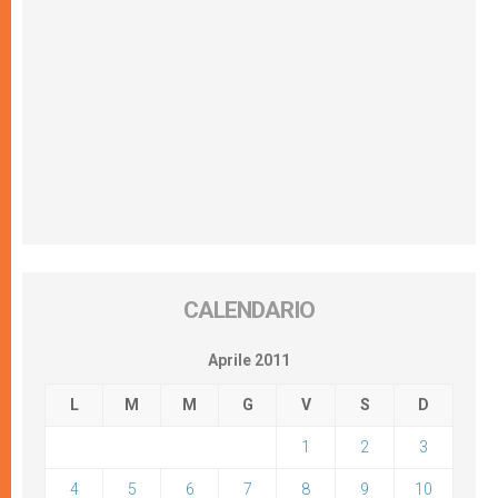
CALENDARIO
Aprile 2011
L
M
M
G
V
S
D
1
2
3
4
5
6
7
8
9
10