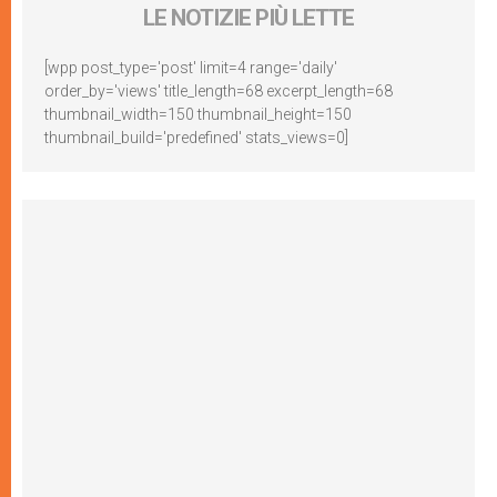
LE NOTIZIE PIÙ LETTE
[wpp post_type='post' limit=4 range='daily'
order_by='views' title_length=68 excerpt_length=68
thumbnail_width=150 thumbnail_height=150
thumbnail_build='predefined' stats_views=0]