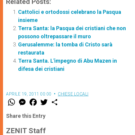
Related Posts:
Cattolici e ortodossi celebrano la Pasqua
insieme
Terra Santa: la Pasqua dei cristiani che non
possono oltrepassare il muro
Gerusalemme: la tomba di Cristo sarà
restaurata
Terra Santa. L'impegno di Abu Mazen in
difesa dei cristiani
APRILE 19, 2011 00:00
CHIESE LOCALI
W
M
F
T
S
h
e
a
w
h
a
s
c
i
a
t
s
e
t
r
Share this Entry
s
e
b
t
e
A
n
o
e
p
g
o
r
ZENIT Staff
p
e
k