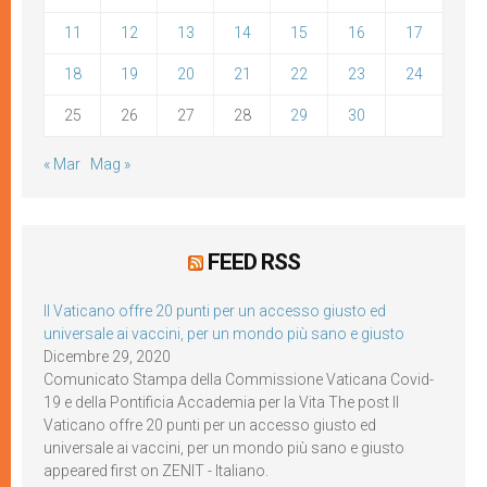
11
12
13
14
15
16
17
18
19
20
21
22
23
24
25
26
27
28
29
30
« Mar
Mag »
FEED RSS
Il Vaticano offre 20 punti per un accesso giusto ed
universale ai vaccini, per un mondo più sano e giusto
Dicembre 29, 2020
Comunicato Stampa della Commissione Vaticana Covid-
19 e della Pontificia Accademia per la Vita The post Il
Vaticano offre 20 punti per un accesso giusto ed
universale ai vaccini, per un mondo più sano e giusto
appeared first on ZENIT - Italiano.