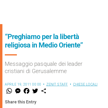
“Preghiamo per la libertà
religiosa in Medio Oriente”
Messaggio pasquale dei leader
cristiani di Gerusalemme
APRILE 19, 2011 00:00
ZENIT STAFF
CHIESE LOCALI
W
M
F
T
S
h
e
a
w
h
a
s
c
i
a
t
s
e
t
r
Share this Entry
s
e
b
t
e