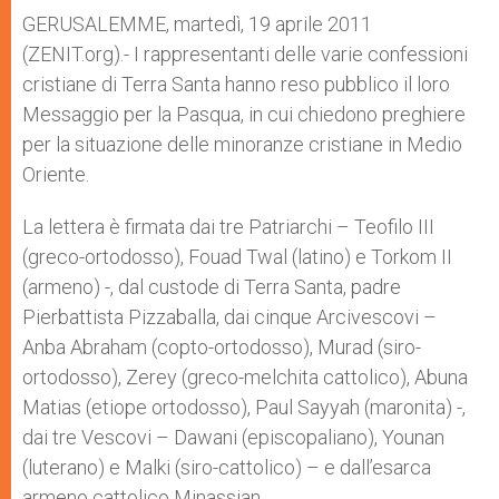
A
n
o
e
p
g
o
r
GERUSALEMME, martedì, 19 aprile 2011
p
e
k
(ZENIT.org).- I rappresentanti delle varie confessioni
r
cristiane di Terra Santa hanno reso pubblico il loro
Messaggio per la Pasqua, in cui chiedono preghiere
per la situazione delle minoranze cristiane in Medio
Oriente.
La lettera è firmata dai tre Patriarchi – Teofilo III
(greco-ortodosso), Fouad Twal (latino) e Torkom II
(armeno) -, dal custode di Terra Santa, padre
Pierbattista Pizzaballa, dai cinque Arcivescovi –
Anba Abraham (copto-ortodosso), Murad (siro-
ortodosso), Zerey (greco-melchita cattolico), Abuna
Matias (etiope ortodosso), Paul Sayyah (maronita) -,
dai tre Vescovi – Dawani (episcopaliano), Younan
(luterano) e Malki (siro-cattolico) – e dall’esarca
armeno cattolico Minassian.