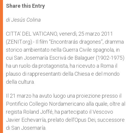
t
s
e
t
r
Share this Entry
s
e
b
t
e
A
n
o
e
p
g
o
r
di Jesús Colina
p
e
k
r
CITTA’ DEL VATICANO, venerdì, 25 marzo 2011
(ZENIT.org).- Il film “Encontrarás dragones”, dramma
storico ambientato nella Guerra Civile spagnola, in
cui San Josemaría Escrivá de Balaguer (1902-1975)
ha un ruolo da protagonista, ha ricevuto a Roma il
plauso di rappresentanti della Chiesa e del mondo
della cultura.
Il 21 marzo ha avuto luogo una proiezione presso il
Pontificio Collegio Nordamericano alla quale, oltre al
regista Roland Joffé, ha partecipato il Vescovo
Javier Echevarría, prelato dell’Opus Dei, successore
di San Josemaría.