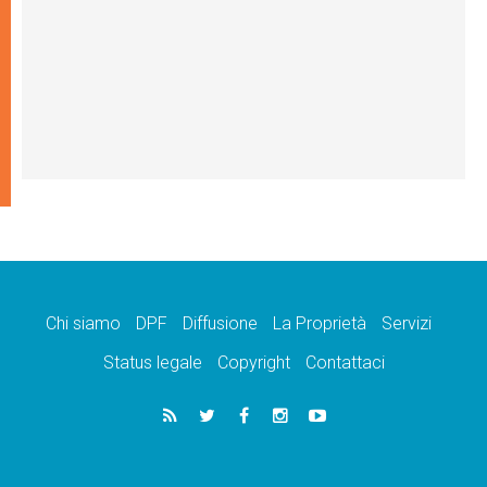
Chi siamo
DPF
Diffusione
La Proprietà
Servizi
Status legale
Copyright
Contattaci