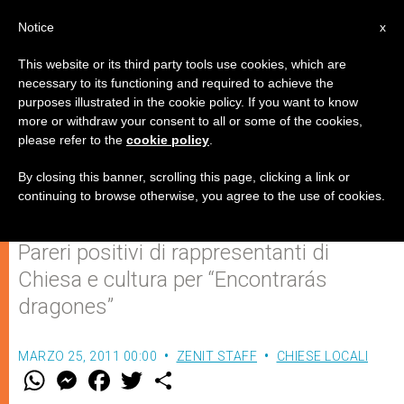
IT
Notice
x
This website or its third party tools use cookies, which are
necessary to its functioning and required to achieve the
purposes illustrated in the cookie policy. If you want to know
Roma loda il film sulla Guerra
more or withdraw your consent to all or some of the cookies,
please refer to the
cookie policy
.
Civile spagnola e San Josemaría
Escrivá
By closing this banner, scrolling this page, clicking a link or
continuing to browse otherwise, you agree to the use of cookies.
Pareri positivi di rappresentanti di
Chiesa e cultura per “Encontrarás
dragones”
MARZO 25, 2011 00:00
ZENIT STAFF
CHIESE LOCALI
W
M
F
T
S
h
e
a
w
h
a
s
c
i
a