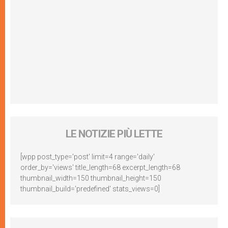
LE NOTIZIE PIÙ LETTE
[wpp post_type='post' limit=4 range='daily'
order_by='views' title_length=68 excerpt_length=68
thumbnail_width=150 thumbnail_height=150
thumbnail_build='predefined' stats_views=0]