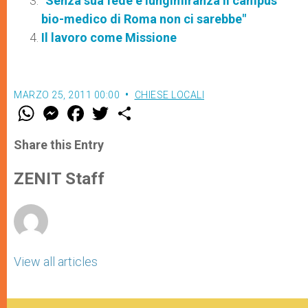
"Senza sua fede e lungimiranza il campus
bio-medico di Roma non ci sarebbe"
Il lavoro come Missione
MARZO 25, 2011 00:00
CHIESE LOCALI
W
M
F
T
S
h
e
a
w
h
a
s
c
i
a
t
s
e
t
r
Share this Entry
s
e
b
t
e
A
n
o
e
p
g
o
r
ZENIT Staff
p
e
k
r
View all articles