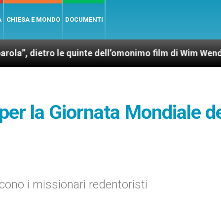
A
CHIESA E MONDO
DOCUMENTI
tro le quinte dell’omonimo film di Wim Wenders
 per la Giornata Mondiale de
icono i missionari redentoristi