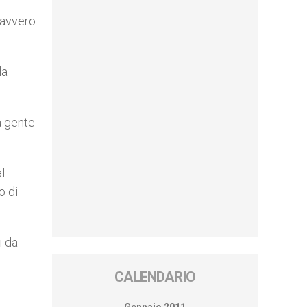
davvero
la
a gente
l
o di
i da
CALENDARIO