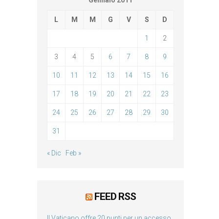
Gennaio 2011
L
M
M
G
V
S
D
1
2
3
4
5
6
7
8
9
10
11
12
13
14
15
16
17
18
19
20
21
22
23
24
25
26
27
28
29
30
31
« Dic
Feb »
FEED RSS
Il Vaticano offre 20 punti per un accesso