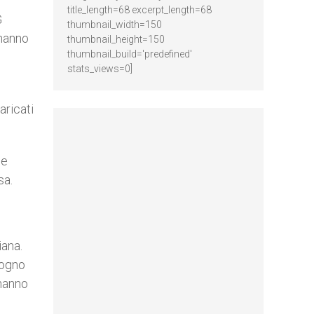
title_length=68 excerpt_length=68
G
thumbnail_width=150
 hanno
thumbnail_height=150
thumbnail_build='predefined'
stats_views=0]
aricati
le
sa.
iana.
sogno
 hanno