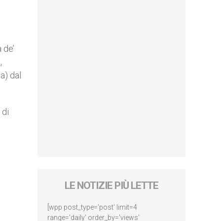
 de’
,
a) dal
 di
LE NOTIZIE PIÙ LETTE
[wpp post_type='post' limit=4
range='daily' order_by='views'