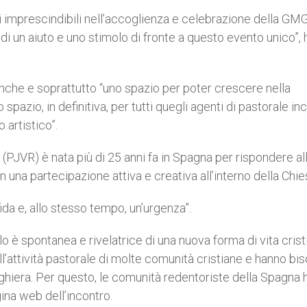
i imprescindibili nell’accoglienza e celebrazione della GM
i un aiuto e uno stimolo di fronte a questo evento unico”,
anche e soprattutto “uno spazio per poter crescere nella
spazio, in definitiva, per tutti quegli agenti di pastorale inc
 artistico”.
PJVR) è nata più di 25 anni fa in Spagna per rispondere al
n una partecipazione attiva e creativa all’interno della Chie
fida e, allo stesso tempo, un’urgenza”.
o è spontanea e rivelatrice di una nuova forma di vita crist
l’attività pastorale di molte comunità cristiane e hanno bi
reghiera. Per questo, le comunità redentoriste della Spagna
ina web dell’incontro.