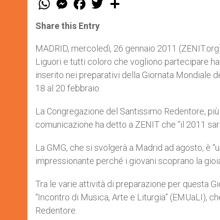
h
e
a
w
h
a
s
c
i
a
t
s
e
t
r
Share this Entry
s
e
b
t
e
A
n
o
e
p
g
o
r
MADRID, mercoledì, 26 gennaio 2011 (ZENIT.org).- 
p
e
k
Liguori e tutti coloro che vogliono partecipare h
r
inserito nei preparativi della Giornata Mondiale 
18 al 20 febbraio.
La Congregazione del Santissimo Redentore, più n
comunicazione ha detto a ZENIT che “il 2011 sarà
La GMG, che si svolgerà a Madrid ad agosto, è “un
impressionante perché i giovani scoprano la gioia 
Tra le varie attività di preparazione per questa Gi
“Incontro di Musica, Arte e Liturgia” (EMUaLI), c
Redentore.