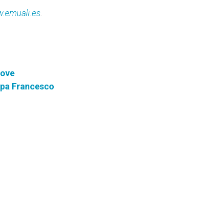
w.emuali.es
.
Move
apa Francesco