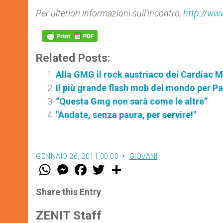
Per ulteriori informazioni sull’incontro,
http://ww
Related Posts:
Alla GMG il rock austriaco dei Cardiac 
Il più grande flash mob del mondo per P
“Questa Gmg non sarà come le altre”
"Andate, senza paura, per servire!"
GENNAIO 26, 2011 00:00
GIOVANI
W
M
F
T
S
h
e
a
w
h
a
s
c
i
a
t
s
e
t
r
Share this Entry
s
e
b
t
e
A
n
o
e
p
g
o
r
ZENIT Staff
p
e
k