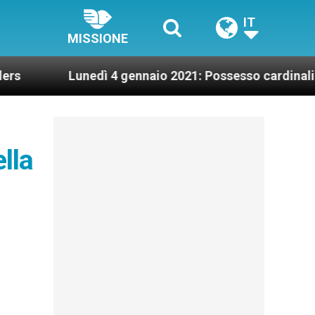
IT
MISSIONE
Lunedì 4 gennaio 2021: Possesso cardinalizio
lla