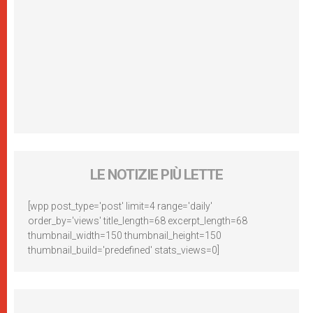
LE NOTIZIE PIÙ LETTE
[wpp post_type='post' limit=4 range='daily'
order_by='views' title_length=68 excerpt_length=68
thumbnail_width=150 thumbnail_height=150
thumbnail_build='predefined' stats_views=0]