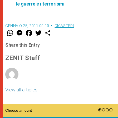
le guerre e i terrorismi
GENNAIO 25, 2011 00:00
DICASTERI
W
M
F
T
S
h
e
a
w
h
a
s
c
i
a
t
s
e
t
r
Share this Entry
s
e
b
t
e
A
n
o
e
p
g
o
r
ZENIT Staff
p
e
k
r
View all articles