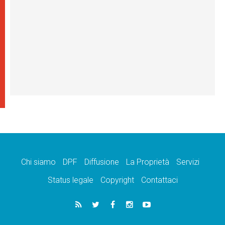
Chi siamo
DPF
Diffusione
La Proprietà
Servizi
Status legale
Copyright
Contattaci