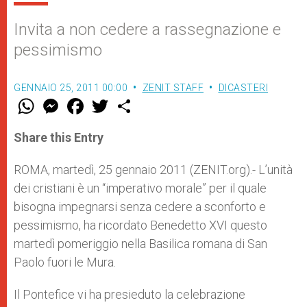
Invita a non cedere a rassegnazione e
pessimismo
GENNAIO 25, 2011 00:00
ZENIT STAFF
DICASTERI
W
M
F
T
S
h
e
a
w
h
a
s
c
i
a
t
s
e
t
r
Share this Entry
s
e
b
t
e
A
n
o
e
p
g
o
r
ROMA, martedì, 25 gennaio 2011 (ZENIT.org).- L’unità
p
e
k
dei cristiani è un “imperativo morale” per il quale
r
bisogna impegnarsi senza cedere a sconforto e
pessimismo, ha ricordato Benedetto XVI questo
martedì pomeriggio nella Basilica romana di San
Paolo fuori le Mura.
Il Pontefice vi ha presieduto la celebrazione