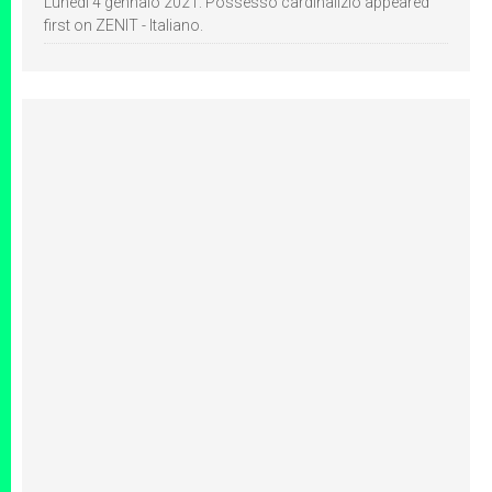
Lunedì 4 gennaio 2021: Possesso cardinalizio appeared
first on ZENIT - Italiano.