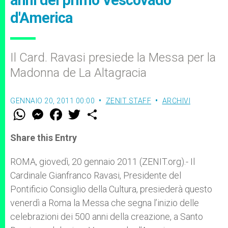
anni del primo Vescovado
d'America
Il Card. Ravasi presiede la Messa per la
Madonna de La Altagracia
GENNAIO 20, 2011 00:00
ZENIT STAFF
ARCHIVI
W
M
F
T
S
h
e
a
w
h
a
s
c
i
a
t
s
e
t
r
Share this Entry
s
e
b
t
e
A
n
o
e
p
g
o
r
ROMA, giovedì, 20 gennaio 2011 (ZENIT.org).- Il
p
e
k
Cardinale Gianfranco Ravasi, Presidente del
r
Pontificio Consiglio della Cultura, presiederà questo
venerdì a Roma la Messa che segna l’inizio delle
celebrazioni dei 500 anni della creazione, a Santo