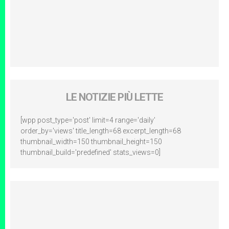
LE NOTIZIE PIÙ LETTE
[wpp post_type='post' limit=4 range='daily'
order_by='views' title_length=68 excerpt_length=68
thumbnail_width=150 thumbnail_height=150
thumbnail_build='predefined' stats_views=0]