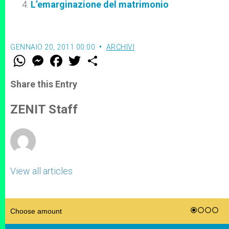
L’emarginazione del matrimonio
GENNAIO 20, 2011 00:00
ARCHIVI
W
M
F
T
S
h
e
a
w
h
a
s
c
i
a
t
s
e
t
r
Share this Entry
s
e
b
t
e
A
n
o
e
p
g
o
r
ZENIT Staff
p
e
k
r
View all articles