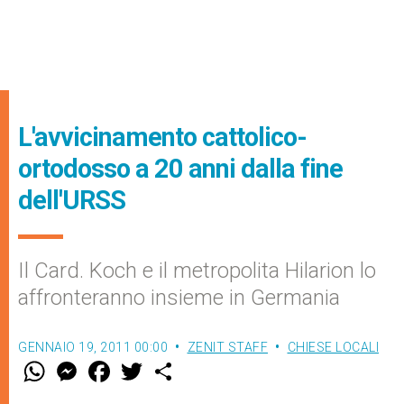
L'avvicinamento cattolico-
ortodosso a 20 anni dalla fine
dell'URSS
Il Card. Koch e il metropolita Hilarion lo
affronteranno insieme in Germania
GENNAIO 19, 2011 00:00
ZENIT STAFF
CHIESE LOCALI
W
M
F
T
S
h
e
a
w
h
a
s
c
i
a