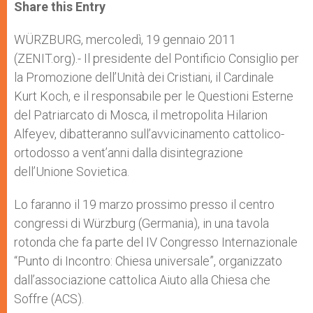
t
s
e
t
r
Share this Entry
s
e
b
t
e
A
n
o
e
p
g
o
r
WÜRZBURG, mercoledì, 19 gennaio 2011
p
e
k
(ZENIT.org).- Il presidente del Pontificio Consiglio per
r
la Promozione dell’Unità dei Cristiani, il Cardinale
Kurt Koch, e il responsabile per le Questioni Esterne
del Patriarcato di Mosca, il metropolita Hilarion
Alfeyev, dibatteranno sull’avvicinamento cattolico-
ortodosso a vent’anni dalla disintegrazione
dell’Unione Sovietica.
Lo faranno il 19 marzo prossimo presso il centro
congressi di Würzburg (Germania), in una tavola
rotonda che fa parte del IV Congresso Internazionale
“Punto di Incontro: Chiesa universale”, organizzato
dall’associazione cattolica Aiuto alla Chiesa che
Soffre (ACS).