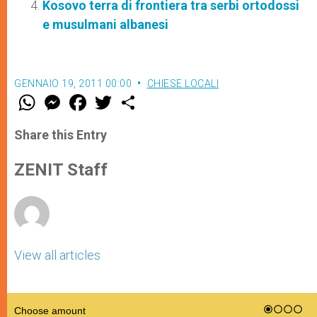
Kosovo terra di frontiera tra serbi ortodossi
e musulmani albanesi
GENNAIO 19, 2011 00:00
CHIESE LOCALI
W
M
F
T
S
h
e
a
w
h
a
s
c
i
a
t
s
e
t
r
Share this Entry
s
e
b
t
e
A
n
o
e
p
g
o
r
ZENIT Staff
p
e
k
r
View all articles