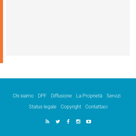
Chi siamo
DPF
Diffusione
La Proprietà
Servizi
Status legale
Copyright
Contattaci