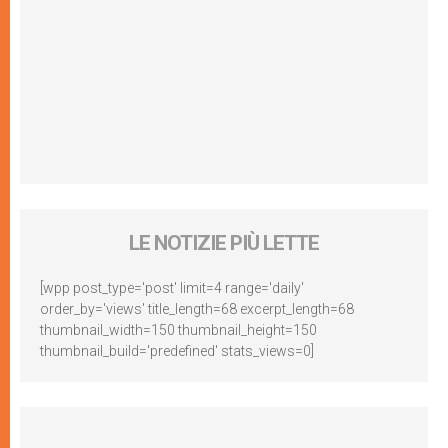
LE NOTIZIE PIÙ LETTE
[wpp post_type='post' limit=4 range='daily'
order_by='views' title_length=68 excerpt_length=68
thumbnail_width=150 thumbnail_height=150
thumbnail_build='predefined' stats_views=0]