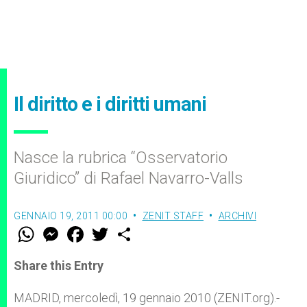
Il diritto e i diritti umani
Nasce la rubrica “Osservatorio
Giuridico” di Rafael Navarro-Valls
GENNAIO 19, 2011 00:00
ZENIT STAFF
ARCHIVI
W
M
F
T
S
h
e
a
w
h
a
s
c
i
a
t
s
e
t
r
Share this Entry
s
e
b
t
e
A
n
o
e
p
g
o
r
MADRID, mercoledì, 19 gennaio 2010 (ZENIT.org).-
p
e
k