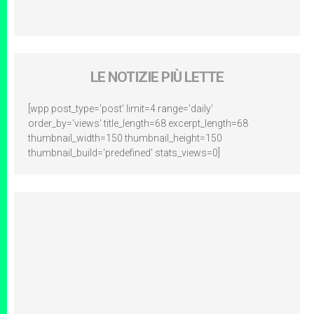
LE NOTIZIE PIÙ LETTE
[wpp post_type='post' limit=4 range='daily'
order_by='views' title_length=68 excerpt_length=68
thumbnail_width=150 thumbnail_height=150
thumbnail_build='predefined' stats_views=0]