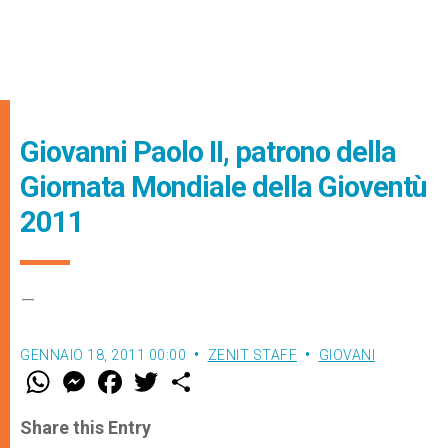
Giovanni Paolo II, patrono della
Giornata Mondiale della Gioventù
2011
–
GENNAIO 18, 2011 00:00
ZENIT STAFF
GIOVANI
W
M
F
T
S
h
e
a
w
h
a
s
c
i
a
t
s
e
t
r
Share this Entry
s
e
b
t
e