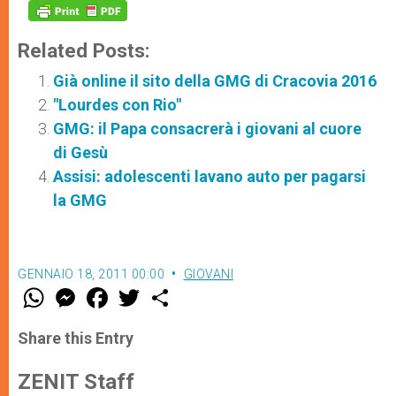
Related Posts:
Già online il sito della GMG di Cracovia 2016
"Lourdes con Rio"
GMG: il Papa consacrerà i giovani al cuore
di Gesù
Assisi: adolescenti lavano auto per pagarsi
la GMG
GENNAIO 18, 2011 00:00
GIOVANI
W
M
F
T
S
h
e
a
w
h
a
s
c
i
a
t
s
e
t
r
Share this Entry
s
e
b
t
e
A
n
o
e
p
g
o
r
ZENIT Staff
p
e
k