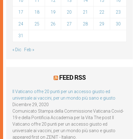
10
11
12
13
14
15
16
17
18
19
20
21
22
23
24
25
26
27
28
29
30
31
« Dic
Feb »
FEED RSS
Il Vaticano offre 20 punti per un accesso giusto ed
universale ai vaccini, per un mondo più sano e giusto
Dicembre 29, 2020
Comunicato Stampa della Commissione Vaticana Covid-
19 e della Pontificia Accademia per la Vita The post Il
Vaticano offre 20 punti per un accesso giusto ed
universale ai vaccini, per un mondo più sano e giusto
appeared first on ZENIT - Italiano.