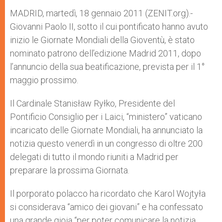
A
n
o
e
p
g
o
r
MADRID, martedì, 18 gennaio 2011 (ZENIT.org).-
p
e
k
Giovanni Paolo II, sotto il cui pontificato hanno avuto
r
inizio le Giornate Mondiali della Gioventù, è stato
nominato patrono dell’edizione Madrid 2011, dopo
l’annuncio della sua beatificazione, prevista per il 1°
maggio prossimo.
Il Cardinale Stanisław Ryłko, Presidente del
Pontificio Consiglio per i Laici, “ministero” vaticano
incaricato delle Giornate Mondiali, ha annunciato la
notizia questo venerdì in un congresso di oltre 200
delegati di tutto il mondo riuniti a Madrid per
preparare la prossima Giornata.
Il porporato polacco ha ricordato che Karol Wojtyła
si considerava “amico dei giovani” e ha confessato
una grande gioia “per poter comunicare la notizia