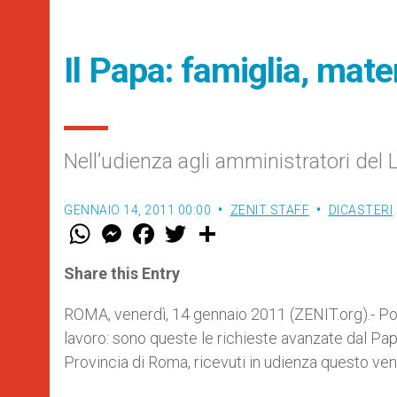
Il Papa: famiglia, mater
Nell’udienza agli amministratori del
GENNAIO 14, 2011 00:00
ZENIT STAFF
DICASTERI
W
M
F
T
S
h
e
a
w
h
a
s
c
i
a
t
s
e
t
r
Share this Entry
s
e
b
t
e
A
n
o
e
p
g
o
r
ROMA, venerdì, 14 gennaio 2011 (ZENIT.org).- Poli
p
e
k
lavoro: sono queste le richieste avanzate dal Pap
r
Provincia di Roma, ricevuti in udienza questo ven