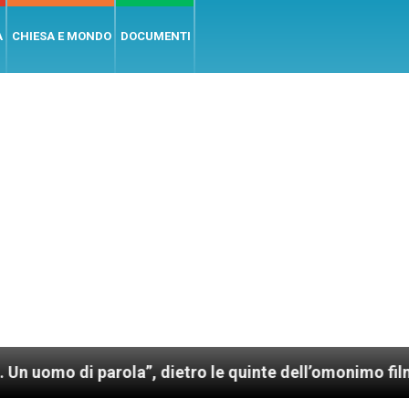
A
CHIESA E MONDO
DOCUMENTI
arola”, dietro le quinte dell’omonimo film di Wim We