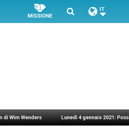
IT
MISSIONE
nders
Lunedì 4 gennaio 2021: Possesso cardinal