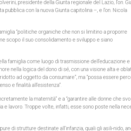
lverini, presidente della Giunta regionale del Lazio, l’on. Gi
 pubblica con la nuova Giunta capitolina –, e l’on. Nicola
famiglia “politiche organiche che non si limitino a proporre
ome scopo il suo consolidamento e sviluppo e siano
ella famiglia come luogo di trasmissione dell’educazione e
more nella logica del dono di sé, con una visione alta e obla
ia ridotto ad oggetto da consumare”, ma “possa essere perc
o e finalità all’esistenza”.
ncretamente la maternità” e a “garantire alle donne che sv
ia e lavoro. Troppe volte, infatti, esse sono poste nella nec
re di strutture destinate all’infanzia, quali gli asili-nido, a