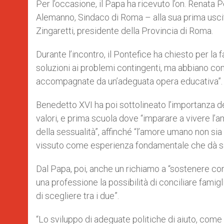
Per l’occasione, il Papa ha ricevuto l’on. Renata Po
Alemanno, Sindaco di Roma – alla sua prima uscita
Zingaretti, presidente della Provincia di Roma.
Durante l’incontro, il Pontefice ha chiesto per la 
soluzioni ai problemi contingenti, ma abbiano c
accompagnate da un’adeguata opera educativa”.
Benedetto XVI ha poi sottolineato l’importanza d
valori, e prima scuola dove “imparare a vivere l’a
della sessualità”, affinché “l’amore umano non s
vissuto come esperienza fondamentale che dà sens
Dal Papa, poi, anche un richiamo a “sostenere co
una professione la possibilità di conciliare famigl
di scegliere tra i due”.
“Lo sviluppo di adeguate politiche di aiuto, come pu