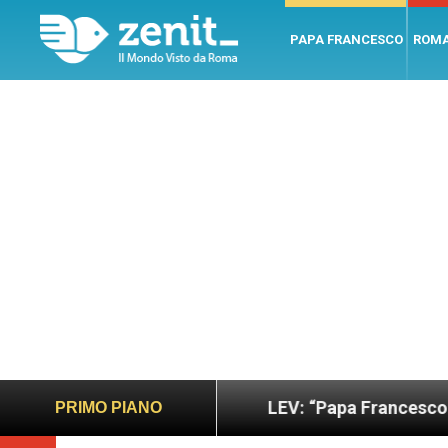
PAPA FRANCESCO
ROM
ano e giusto
LEV: “Papa Francesco. Un uomo di p
PRIMO PIANO