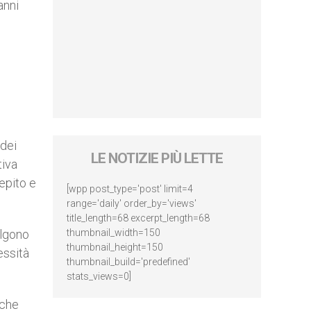
anni
 dei
LE NOTIZIE PIÙ LETTE
tiva
epito e
[wpp post_type='post' limit=4
range='daily' order_by='views'
title_length=68 excerpt_length=68
olgono
thumbnail_width=150
thumbnail_height=150
essità
thumbnail_build='predefined'
stats_views=0]
nche