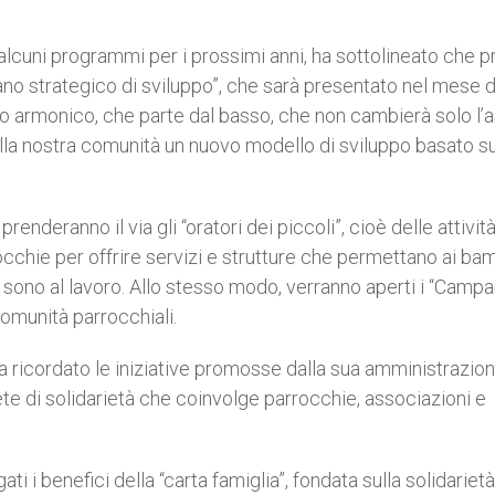
lcuni programmi per i prossimi anni, ha sottolineato che p
piano strategico di sviluppo”, che sarà presentato nel mese d
etto armonico, che parte dal basso, che non cambierà solo l’
alla nostra comunità un nuovo modello di sviluppo basato su
nderanno il via gli “oratori dei piccoli”, cioè delle attività
rocchie per offrire servizi e strutture che permettano ai bam
i sono al lavoro. Allo stesso modo, verranno aperti i “Campan
comunità parrocchiali.
a ricordato le iniziative promosse dalla sua amministrazion
ete di solidarietà che coinvolge parrocchie, associazioni e
ti i benefici della “carta famiglia”, fondata sulla solidarietà