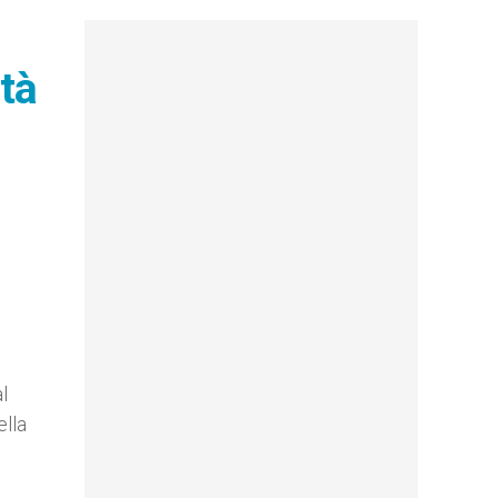
ità
l
ella