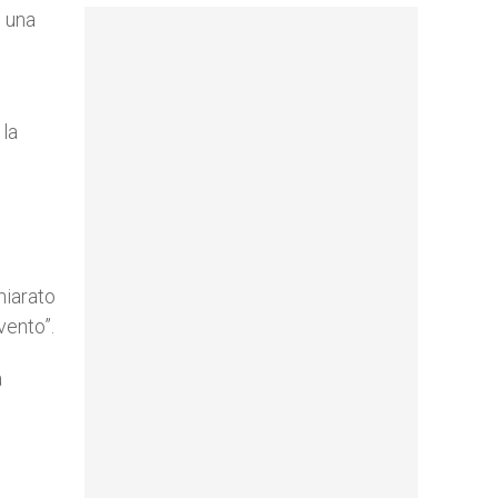
e una
 la
hiarato
vento”.
a