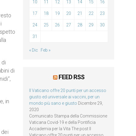
10
11
12
13
14
15
16
17
18
19
20
21
22
23
resto
i
24
25
26
27
28
29
30
aspetto
31
lla
« Dic
Feb »
 di
bini di
FEED RSS
idi”,
Il Vaticano offre 20 punti per un accesso
giusto ed universale ai vaccini, per un
e, in
mondo più sano e giusto
Dicembre 29,
2020
Comunicato Stampa della Commissione
Vaticana Covid-19 e della Pontificia
Accademia per la Vita The post Il
 dei
Vaticano offre 20 punti per un accesso