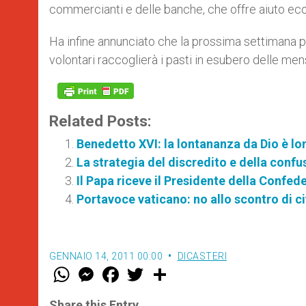
commercianti e delle banche, che offre aiuto eco
Ha infine annunciato che la prossima settimana pa
volontari raccoglierà i pasti in esubero delle mens
Related Posts:
Benedetto XVI: la lontananza da Dio è lo
La strategia del discredito e della confu
Il Papa riceve il Presidente della Confed
Portavoce vaticano: no allo scontro di ci
GENNAIO 14, 2011 00:00
DICASTERI
W
M
F
T
S
h
e
a
w
h
a
s
c
i
a
t
s
e
t
r
Share this Entry