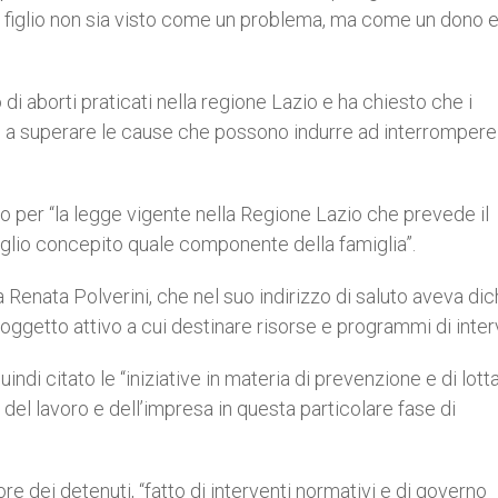
he il figlio non sia visto come un problema, ma come un dono 
i aborti praticati nella regione Lazio e ha chiesto che i
ne a superare le cause che possono indurre ad interrompere
er “la legge vigente nella Regione Lazio che prevede il
figlio concepito quale componente della famiglia”.
enata Polverini, che nel suo indirizzo di saluto aveva dic
l soggetto attivo a cui destinare risorse e programmi di inter
indi citato le “iniziative in materia di prevenzione e di lott
del lavoro e dell’impresa in questa particolare fase di
ore dei detenuti, “fatto di interventi normativi e di governo