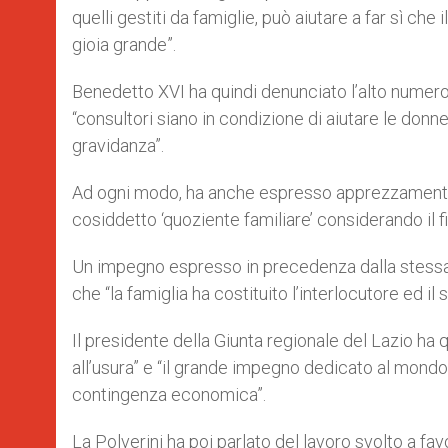
quelli gestiti da famiglie, può aiutare a far sì c
gioia grande”.
Benedetto XVI ha quindi denunciato l’alto numero d
“consultori siano in condizione di aiutare le don
gravidanza”.
Ad ogni modo, ha anche espresso apprezzamento p
cosiddetto ‘quoziente familiare’ considerando il 
Un impegno espresso in precedenza dalla stessa R
che “la famiglia ha costituito l’interlocutore ed i
Il presidente della Giunta regionale del Lazio ha qu
all’usura” e “il grande impegno dedicato al mondo 
contingenza economica”.
La Polverini ha poi parlato del lavoro svolto a fav