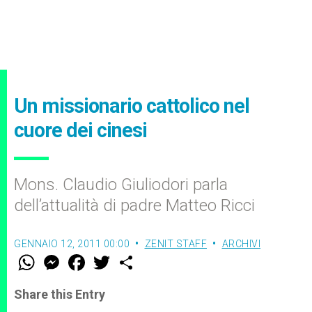
Un missionario cattolico nel
cuore dei cinesi
Mons. Claudio Giuliodori parla
dell’attualità di padre Matteo Ricci
GENNAIO 12, 2011 00:00
ZENIT STAFF
ARCHIVI
W
M
F
T
S
h
e
a
w
h
a
s
c
i
a
t
s
e
t
r
Share this Entry
s
e
b
t
e