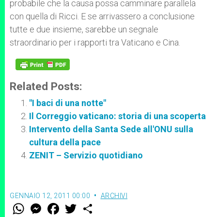
probabile che la causa possa camminare parallela
con quella di Ricci. E se arrivassero a conclusione
tutte e due insieme, sarebbe un segnale
straordinario per i rapporti tra Vaticano e Cina.
Related Posts:
"I baci di una notte"
Il Correggio vaticano: storia di una scoperta
Intervento della Santa Sede all'ONU sulla
cultura della pace
ZENIT – Servizio quotidiano
GENNAIO 12, 2011 00:00
ARCHIVI
W
M
F
T
S
h
e
a
w
h