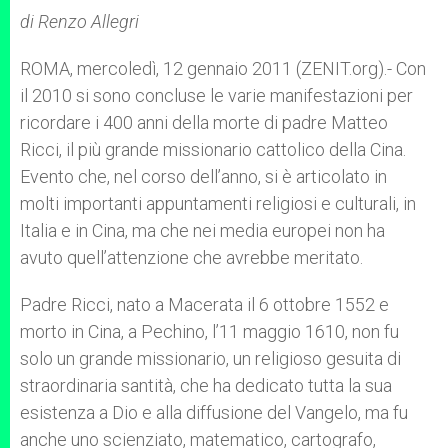
A
n
o
e
p
g
o
r
di Renzo Allegri
p
e
k
r
ROMA, mercoledì, 12 gennaio 2011 (ZENIT.org).- Con
il 2010 si sono concluse le varie manifestazioni per
ricordare i 400 anni della morte di padre Matteo
Ricci, il più grande missionario cattolico della Cina.
Evento che, nel corso dell’anno, si è articolato in
molti importanti appuntamenti religiosi e culturali, in
Italia e in Cina, ma che nei media europei non ha
avuto quell’attenzione che avrebbe meritato.
Padre Ricci, nato a Macerata il 6 ottobre 1552 e
morto in Cina, a Pechino, l’11 maggio 1610, non fu
solo un grande missionario, un religioso gesuita di
straordinaria santità, che ha dedicato tutta la sua
esistenza a Dio e alla diffusione del Vangelo, ma fu
anche uno scienziato, matematico, cartografo,