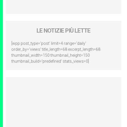
LE NOTIZIE PIÙ LETTE
[wpp post_type='post' limit=4 range='daily'
order_by='views' title_length=68 excerpt_length=68
thumbnail_width=150 thumbnail_height=150
thumbnail_build='predefined' stats_views=0]