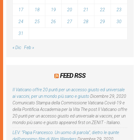
17
18
19
20
21
22
23
24
25
26
27
28
29
30
31
« Dic
Feb »
FEED RSS
Il Vaticano offre 20 punti per un accesso giusto ed universale
ai vaccini, per un mondo più sano e giusto
Dicembre 29, 2020
Comunicato Stampa della Commissione Vaticana Covid-19 e
della Pontificia Accademia per la Vita The post Il Vaticano offre
20 punti per un accesso giusto ed universale ai vaccini, per un
mondo più sano e giusto appeared first on ZENIT - Italiano.
LEV: “Papa Francesco. Un uomo di parola”, dietro le quinte
dell’omonimo film di Wim Wenders
Dicembre 29, 2020