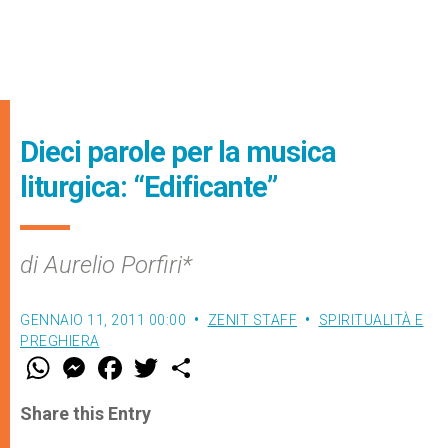
Dieci parole per la musica
liturgica: “Edificante”
di Aurelio Porfiri*
GENNAIO 11, 2011 00:00
ZENIT STAFF
SPIRITUALITÀ E
PREGHIERA
W
M
F
T
S
h
e
a
w
h
a
s
c
i
a
t
s
e
t
r
Share this Entry
s
e
b
t
e
A
n
o
e