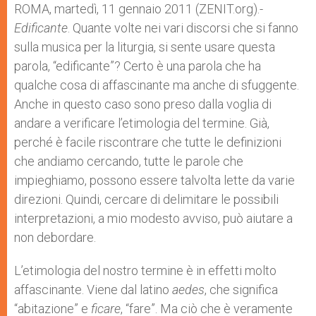
p
g
o
r
ROMA, martedì, 11 gennaio 2011 (ZENIT.org).-
p
e
k
Edificante
r
. Quante volte nei vari discorsi che si fanno
sulla musica per la liturgia, si sente usare questa
parola, “edificante”? Certo è una parola che ha
qualche cosa di affascinante ma anche di sfuggente.
Anche in questo caso sono preso dalla voglia di
andare a verificare l’etimologia del termine. Già,
perché è facile riscontrare che tutte le definizioni
che andiamo cercando, tutte le parole che
impieghiamo, possono essere talvolta lette da varie
direzioni. Quindi, cercare di delimitare le possibili
interpretazioni, a mio modesto avviso, può aiutare a
non debordare.
L’etimologia del nostro termine è in effetti molto
affascinante. Viene dal latino
aedes
, che significa
“abitazione” e
ficare
, “fare”. Ma ciò che è veramente