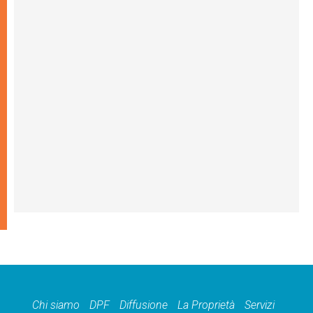
Chi siamo
DPF
Diffusione
La Proprietà
Servizi