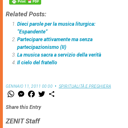
Related Posts:
Dieci parole per la musica liturgica:
“Espandente”
Partecipare attivamente ma senza
partecipazionismo (II)
La musica sacra a servizio della verità
Il cielo del fratello
GENNAIO 11, 2011 00:00
SPIRITUALITÀ E PREGHIERA
W
M
F
T
S
h
e
a
w
h
a
s
c
i
a
t
s
e
t
r
Share this Entry
s
e
b
t
e
A
n
o
e
p
g
o
r
ZENIT Staff
p
e
k