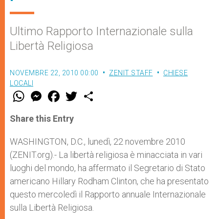
Ultimo Rapporto Internazionale sulla
Libertà Religiosa
NOVEMBRE 22, 2010 00:00
ZENIT STAFF
CHIESE
LOCALI
W
M
F
T
S
h
e
a
w
h
a
s
c
i
a
t
s
e
t
r
Share this Entry
s
e
b
t
e
A
n
o
e
p
g
o
r
WASHINGTON, D.C., lunedì, 22 novembre 2010
p
e
k
(ZENIT.org).- La libertà religiosa è minacciata in vari
r
luoghi del mondo, ha affermato il Segretario di Stato
americano Hillary Rodham Clinton, che ha presentato
questo mercoledì il Rapporto annuale Internazionale
sulla Libertà Religiosa.