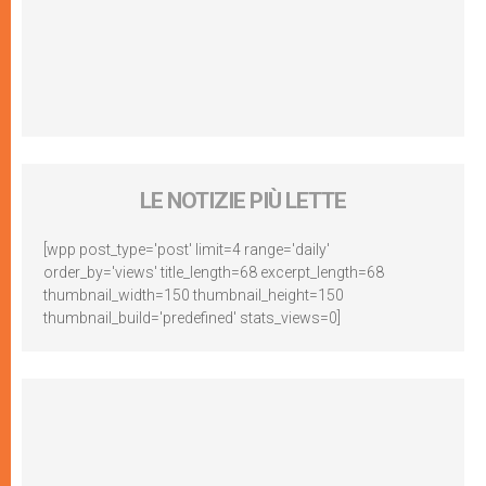
LE NOTIZIE PIÙ LETTE
[wpp post_type='post' limit=4 range='daily'
order_by='views' title_length=68 excerpt_length=68
thumbnail_width=150 thumbnail_height=150
thumbnail_build='predefined' stats_views=0]