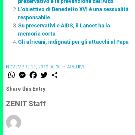
preservativo e la prevenzione dell'Aids
L’obiettivo di Benedetto XVI è una sessualità
responsabile
Su preservativi e AIDS, il Lancet ha la
memoria corta
Gli africani, indignati per gli attacchi al Papa
NOVEMBRE 21, 2010 00:00
ARCHIVI
W
M
F
T
S
h
e
a
w
h
a
s
c
i
a
t
s
e
t
r
Share this Entry
s
e
b
t
e
A
n
o
e
p
g
o
r
ZENIT Staff
p
e
k
r