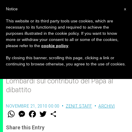
IT
Notice
x
This website or its third party tools use cookies, which are
necessary to its functioning and required to achieve the
purposes illustrated in the cookie policy. If you want to know
Nota vaticana sulle parole del
more or withdraw your consent to all or some of the cookies,
please refer to the
cookie policy
.
Pontefice sul preservativo
By closing this banner, scrolling this page, clicking a link or
continuing to browse otherwise, you agree to the use of cookies.
Comunicato di padre Federico
Lombardi sul contributo del Papa al
dibattito
NOVEMBRE 21, 2010 00:00
ZENIT STAFF
ARCHIVI
W
M
F
T
S
h
e
a
w
h
a
s
c
i
a
t
s
e
t
r
Share this Entry
s
e
b
t
e