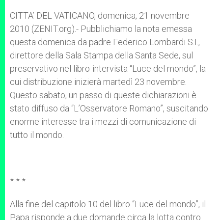
A
n
o
e
p
g
o
r
CITTA’ DEL VATICANO, domenica, 21 novembre
p
e
k
2010 (ZENIT.org).- Pubblichiamo la nota emessa
r
questa domenica da padre Federico Lombardi S.I.,
direttore della Sala Stampa della Santa Sede, sul
preservativo nel libro-intervista “Luce del mondo”, la
cui distribuzione inizierà martedì 23 novembre.
Questo sabato, un passo di queste dichiarazioni è
stato diffuso da “L’Osservatore Romano”, suscitando
enorme interesse tra i mezzi di comunicazione di
tutto il mondo.
* * *
Alla fine del capitolo 10 del libro “Luce del mondo”, il
Papa risponde a due domande circa la lotta contro