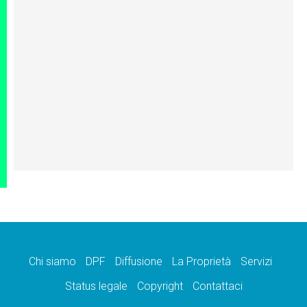
Chi siamo
DPF
Diffusione
La Proprietà
Servizi
Status legale
Copyright
Contattaci