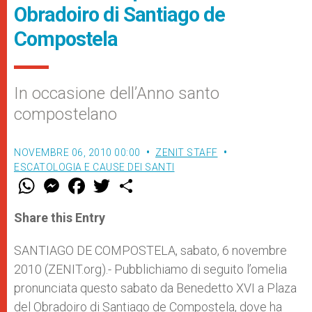
Obradoiro di Santiago de
Compostela
In occasione dell’Anno santo
compostelano
NOVEMBRE 06, 2010 00:00
ZENIT STAFF
ESCATOLOGIA E CAUSE DEI SANTI
W
M
F
T
S
h
e
a
w
h
a
s
c
i
a
t
s
e
t
r
Share this Entry
s
e
b
t
e
A
n
o
e
p
g
o
r
SANTIAGO DE COMPOSTELA, sabato, 6 novembre
p
e
k
2010 (ZENIT.org).- Pubblichiamo di seguito l’omelia
r
pronunciata questo sabato da Benedetto XVI a Plaza
del Obradoiro di Santiago de Compostela, dove ha