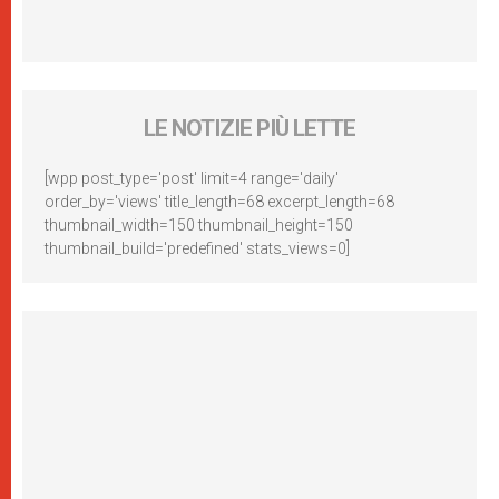
LE NOTIZIE PIÙ LETTE
[wpp post_type='post' limit=4 range='daily'
order_by='views' title_length=68 excerpt_length=68
thumbnail_width=150 thumbnail_height=150
thumbnail_build='predefined' stats_views=0]