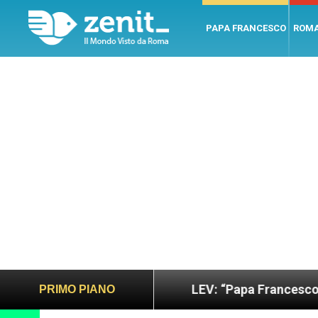
PAPA FRANCESCO
ROM
ano e giusto
LEV: “Papa Francesco. Un uomo di 
PRIMO PIANO