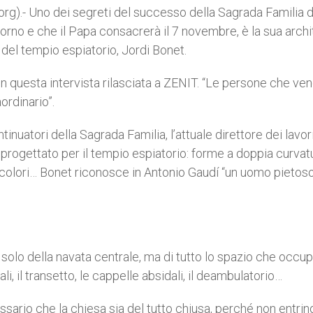
).- Uno dei segreti del successo della Sagrada Familia d
iorno e che il Papa consacrerà il 7 novembre, è la sua archi
i del tempio espiatorio, Jordi Bonet.
a in questa intervista rilasciata a ZENIT. “Le persone che v
rdinario”.
ntinuatori della Sagrada Familia, l’attuale direttore dei lavor
a progettato per il tempio espiatorio: forme a doppia curvat
colori… Bonet riconosce in Antonio Gaudí “un uomo pietoso
a solo della navata centrale, ma di tutto lo spazio che occup
li, il transetto, le cappelle absidali, il deambulatorio…
ario che la chiesa sia del tutto chiusa, perché non entrin