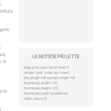
i
tettura
engono
i
ura,
LE NOTIZIE PIÙ LETTE
, di
[wpp post_type='post' limit=4
range='daily' order_by='views'
title_length=68 excerpt_length=68
thumbnail_width=150
thumbnail_height=150
a la
thumbnail_build='predefined'
stats_views=0]
o