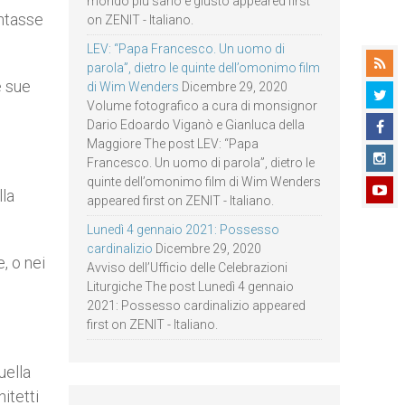
mondo più sano e giusto appeared first
entasse
on ZENIT - Italiano.
LEV: “Papa Francesco. Un uomo di
parola”, dietro le quinte dell’omonimo film
e sue
di Wim Wenders
Dicembre 29, 2020
Volume fotografico a cura di monsignor
Dario Edoardo Viganò e Gianluca della
Maggiore The post LEV: “Papa
Francesco. Un uomo di parola”, dietro le
quinte dell’omonimo film di Wim Wenders
lla
appeared first on ZENIT - Italiano.
Lunedì 4 gennaio 2021: Possesso
cardinalizio
Dicembre 29, 2020
, o nei
Avviso dell’Ufficio delle Celebrazioni
Liturgiche The post Lunedì 4 gennaio
2021: Possesso cardinalizio appeared
first on ZENIT - Italiano.
uella
itetti