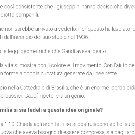
one così consistente che i giuseppini hanno deciso che div
ciotto campanili.
e non sarebbe arrivato a vederlo. Per questo ha lasciato l
ti dall’incendio del suo studio nel 1936.
o le leggi geometriche che Gaudí aveva ideato.
 vita si mostra con il colore e il movimento. Con l’aiuto de
 forme a doppia curvatura generate da linee rette.
 nella Cattedrale di Brasilia, che è un enorme iperboloide
orbussier. Gaudí, ripeto, era un genio.
lia si sia fedeli a questa idea originale?
 1:10. Chieda agli architetti se si costruiscono edifici su q
nuova che aveva bisogno di essere compresa, sia dagli arch