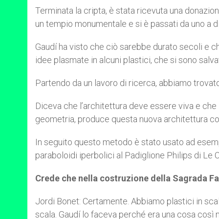
Terminata la cripta, è stata ricevuta una donazi
un tempio monumentale e si è passati da uno a di
Gaudí ha visto che ciò sarebbe durato secoli e ch
idee plasmate in alcuni plastici, che si sono salva
Partendo da un lavoro di ricerca, abbiamo trovat
Diceva che l’architettura deve essere viva e che la
geometria, produce questa nuova architettura con
In seguito questo metodo è stato usato ad esempio
paraboloidi iperbolici al Padiglione Philips di Le C
Crede che nella costruzione della Sagrada Fami
Jordi Bonet: Certamente. Abbiamo plastici in scala
scala. Gaudí lo faceva perché era una cosa così 