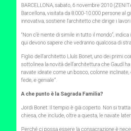
BARCELLONA, sabato, 6 novembre 2010 (ZENIT.org
Barcellona, visitata da 8.000-10.000 persone al g
innovativa, sostiene l’architetto che dirige i lavor
“Non c’è niente di simile in tutto il mondo”, indic
qui devono sapere che vedranno qualcosa di strao
Figlio dell’architetto Lluís Bonet, uno dei primi co
sottolinea la novità dell’architettura che Gaudí h
navate ideate come un bosco, colonne inclinate, 
fede, e geniale”.
A che punto è la Sagrada Familia?
Jordi Bonet: Il tempio è già coperto. Non si tratt
chiesa, che include, oltre a questa, le navate latera
Perché ci possa essere la consacrazione è necess