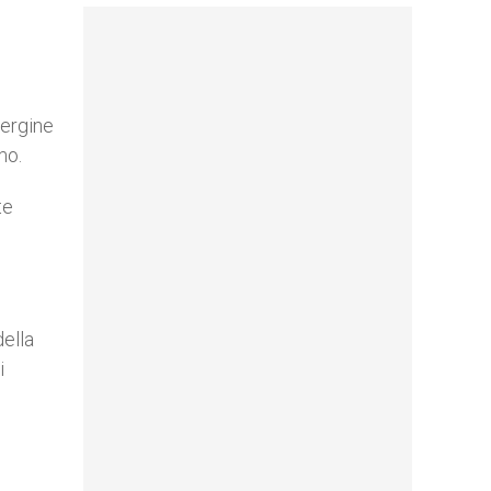
Vergine
mo.
te
della
i