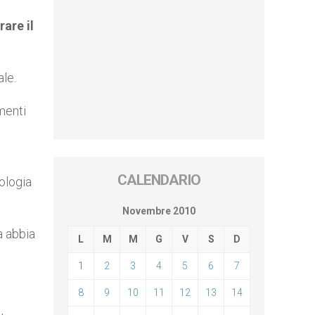
are il
ale.
menti
CALENDARIO
ologia
Novembre 2010
a abbia
L
M
M
G
V
S
D
1
2
3
4
5
6
7
8
9
10
11
12
13
14