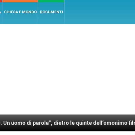
A
CHIESA E MONDO
DOCUMENTI
parola”, dietro le quinte dell’omonimo film di Wim We