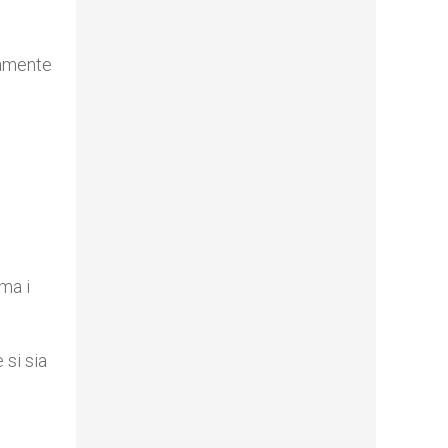
tamente
ma i
si sia