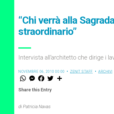
“Chi verrà alla Sagrad
straordinario”
Intervista all’architetto che dirige i 
NOVEMBRE 06, 2010 00:00
ZENIT STAFF
ARCHIVI
W
M
F
T
S
h
e
a
w
h
a
s
c
i
a
t
s
e
t
r
Share this Entry
s
e
b
t
e
A
n
o
e
p
g
o
r
p
e
k
di Patricia Navas
r