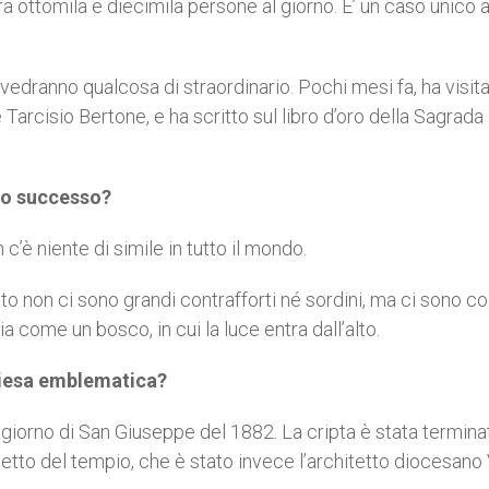
tra ottomila e diecimila persone al giorno. E’ un caso unico a
ranno qualcosa di straordinario. Pochi mesi fa, ha visitat
e Tarcisio Bertone, e ha scritto sul libro d’oro della Sagrada
suo successo?
c’è niente di simile in tutto il mondo.
sto non ci sono grandi contrafforti né sordini, ma ci sono c
a come un bosco, in cui la luce entra dall’alto.
hiesa emblematica?
l giorno di San Giuseppe del 1882. La cripta è stata termina
etto del tempio, che è stato invece l’architetto diocesano V