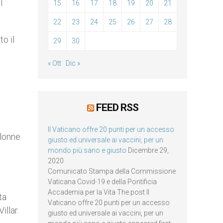
l
15
16
17
18
19
20
21
22
23
24
25
26
27
28
o il
29
30
« Ott
Dic »
FEED RSS
Il Vaticano offre 20 punti per un accesso
olonne
giusto ed universale ai vaccini, per un
mondo più sano e giusto
Dicembre 29,
2020
Comunicato Stampa della Commissione
Vaticana Covid-19 e della Pontificia
Accademia per la Vita The post Il
ta
Vaticano offre 20 punti per un accesso
illar.
giusto ed universale ai vaccini, per un