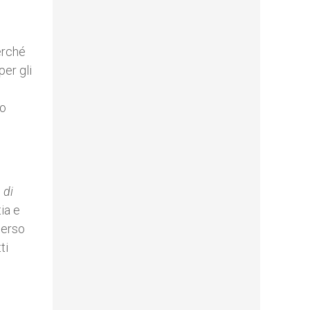
erché
per gli
to
 di
ia e
merso
ti