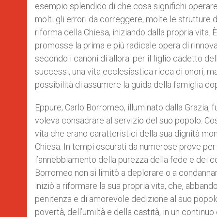
esempio splendido di che cosa significhi operar
molti gli errori da correggere, molte le strutture
riforma della Chiesa, iniziando dalla propria vita. 
promosse la prima e più radicale opera di rinnov
secondo i canoni di allora: per il figlio cadetto d
successi, una vita ecclesiastica ricca di onori, m
possibilità di assumere la guida della famiglia do
Eppure, Carlo Borromeo, illuminato dalla Grazia, fu
voleva consacrare al servizio del suo popolo. Così
vita che erano caratteristici della sua dignità mon
Chiesa. In tempi oscurati da numerose prove per la
l’annebbiamento della purezza della fede e dei cos
Borromeo non si limitò a deplorare o a condanna
iniziò a riformare la sua propria vita, che, abban
penitenza e di amorevole dedizione al suo popolo.
povertà, dell’umiltà e della castità, in un continu