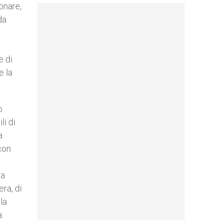
ionare,
da
e di
e la
o
li di
a
con
ma
ra, di
la
.