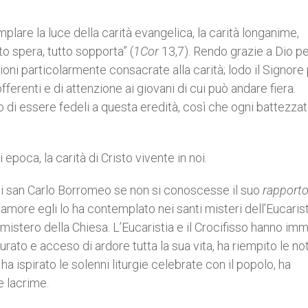
lare la luce della carità evangelica, la carità longanime,
to spera, tutto sopporta” (
1Cor
13,7). Rendo grazie a Dio p
oni particolarmente consacrate alla carità; lodo il Signore 
offerenti e di attenzione ai giovani di cui può andare fiera.
o di essere fedeli a questa eredità, così che ogni battezza
epoca, la carità di Cristo vivente in noi.
di san Carlo Borromeo se non si conoscesse il suo
rapporto
 amore egli lo ha contemplato nei santi misteri dell’Eucarist
l mistero della Chiesa. L’Eucaristia e il Crocifisso hanno im
gurato e acceso di ardore tutta la sua vita, ha riempito le not
a ispirato le solenni liturgie celebrate con il popolo, ha
e lacrime.