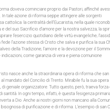
iforma doveva cominciare proprio dai Pastori, affinché ave
o. In tale azione di riforma seppe attingere alle sorgenti
a cattolica: la centralità dell’Eucaristia, nella quale ricono
 del suo Sacrificio d’amore per la nostra salvezza; la spiri
pirare l’esercizio quotidiano delle virtù evangeliche; l’assi
fede l’azione stessa di Cristo che salva e purifica la sua C
ll’alveo della Tradizione; l’amore e la devozione per il Somm
sue indicazioni, come garanzia di vera e piena comunione
isto nasce anche la straordinaria opera di riforma che san
à al mandato del Concilio di Trento. Mirabile fu la sua opera 
, di geniale organizzatore. Tutto questo, però, traeva forza
santità. In ogni tempo, infatti, è questa l’esigenza primari
verta a Dio. Anche ai nostri giorni non mancano alla Comun
bisognosa di purificazione e di riforma
.
L’esempio di san C