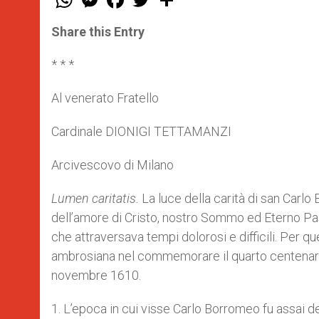
h
e
a
w
h
a
s
c
i
a
t
s
e
t
r
Share this Entry
s
e
b
t
e
A
n
o
e
p
g
o
r
* * *
p
e
k
r
Al venerato Fratello
Cardinale DIONIGI TETTAMANZI
Arcivescovo di Milano
Lumen caritatis.
La luce della carità di san Carlo
dell’amore di Cristo, nostro Sommo ed Eterno Pas
che attraversava tempi dolorosi e difficili. Per qu
ambrosiana nel commemorare il quarto centenario
novembre 1610.
1. L’epoca in cui visse Carlo Borromeo fu assai de