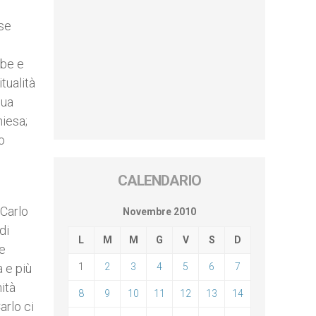
sse
bbe e
tualità
dua
hiesa;
o
CALENDARIO
 Carlo
Novembre 2010
di
L
M
M
G
V
S
D
 e
a e più
1
2
3
4
5
6
7
ità
8
9
10
11
12
13
14
arlo ci