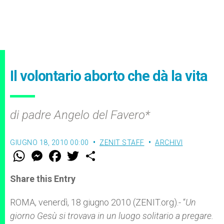
Il volontario aborto che dà la vita
di padre Angelo del Favero*
GIUGNO 18, 2010 00:00
ZENIT STAFF
ARCHIVI
W
M
F
T
S
h
e
a
w
h
a
s
c
i
a
t
s
e
t
r
Share this Entry
s
e
b
t
e
A
n
o
e
p
g
o
r
ROMA, venerdì, 18 giugno 2010 (ZENIT.org).- “
Un
p
e
k
giorno Gesù si trovava in un luogo solitario a pregare.
r