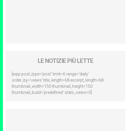
LE NOTIZIE PIÙ LETTE
[wpp post_type='post' limit=4 range='daily'
order_by='views' title_length=68 excerpt_length=68
thumbnail_width=150 thumbnail_height=150
thumbnail_build='predefined' stats_views=0]