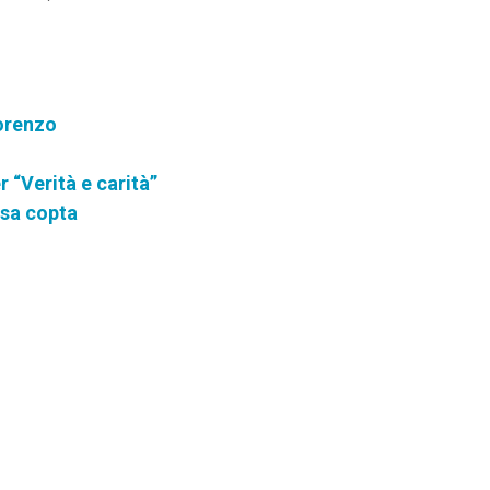
Lorenzo
 “Verità e carità”
esa copta