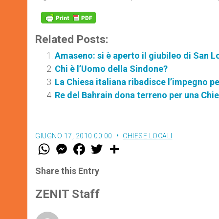
Related Posts:
Amaseno: si è aperto il giubileo di San 
Chi è l’Uomo della Sindone?
La Chiesa italiana ribadisce l’impegno per
Re del Bahrain dona terreno per una Chi
GIUGNO 17, 2010 00:00
CHIESE LOCALI
W
M
F
T
S
h
e
a
w
h
a
s
c
i
a
t
s
e
t
r
Share this Entry
s
e
b
t
e
A
n
o
e
p
g
o
r
ZENIT Staff
p
e
k
r