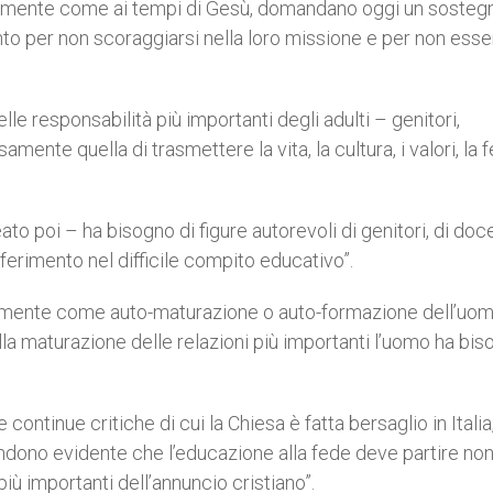
osamente come ai tempi di Gesù, domandano oggi un sosteg
nto per non scoraggiarsi nella loro missione e per non esse
lle responsabilità più importanti degli adulti – genitori,
amente quella di trasmettere la vita, la cultura, i valori, la 
ato poi – ha bisogno di figure autorevoli di genitori, di doce
riferimento nel difficile compito educativo”.
emente come auto-maturazione o auto-formazione dell’uom
lla maturazione delle relazioni più importanti l’uomo ha bi
e continue critiche di cui la Chiesa è fatta bersaglio in Italia
rendono evidente che l’educazione alla fede deve partire no
ù importanti dell’annuncio cristiano”.