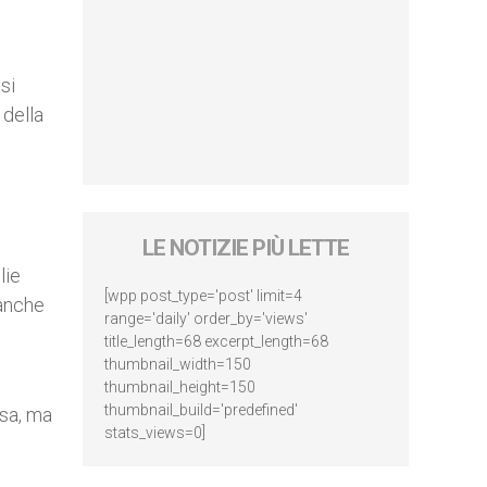
si
 della
LE NOTIZIE PIÙ LETTE
lie
[wpp post_type='post' limit=4
 anche
range='daily' order_by='views'
title_length=68 excerpt_length=68
thumbnail_width=150
thumbnail_height=150
thumbnail_build='predefined'
esa, ma
stats_views=0]