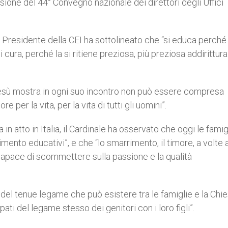
sione del 44° Convegno nazionale dei direttori degli Uffici
 Presidente della CEI ha sottolineato che “si educa perché 
di cura, perché la si ritiene preziosa, più preziosa addirittura
 Gesù mostra in ogni suo incontro non può essere compresa
 per la vita, per la vita di tutti gli uomini”.
in atto in Italia, il Cardinale ha osservato che oggi le famig
rimento educativi”, e che “lo smarrimento, il timore, a volte
ncapace di scommettere sulla passione e la qualità
el tenue legame che può esistere tra le famiglie e la Chi
 del legame stesso dei genitori con i loro figli”.