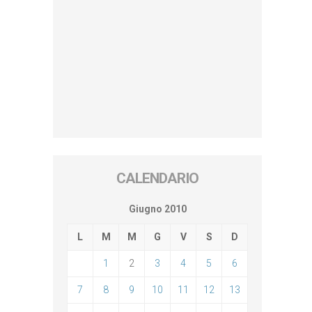
CALENDARIO
Giugno 2010
L
M
M
G
V
S
D
1
2
3
4
5
6
7
8
9
10
11
12
13