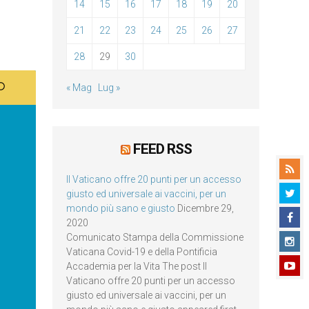
14
15
16
17
18
19
20
21
22
23
24
25
26
27
28
29
30
« Mag
Lug »
FEED RSS
Il Vaticano offre 20 punti per un accesso
giusto ed universale ai vaccini, per un
mondo più sano e giusto
Dicembre 29,
2020
Comunicato Stampa della Commissione
Vaticana Covid-19 e della Pontificia
Accademia per la Vita The post Il
Vaticano offre 20 punti per un accesso
giusto ed universale ai vaccini, per un