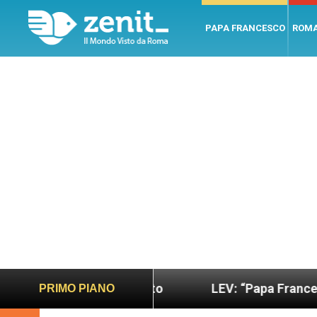
PAPA FRANCESCO
ROM
più sano e giusto
LEV: “Papa Francesco. Un uom
PRIMO PIANO