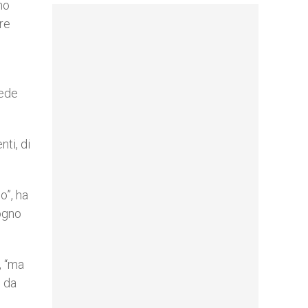
no
re
fede
nti, di
o”, ha
sogno
, “ma
n da