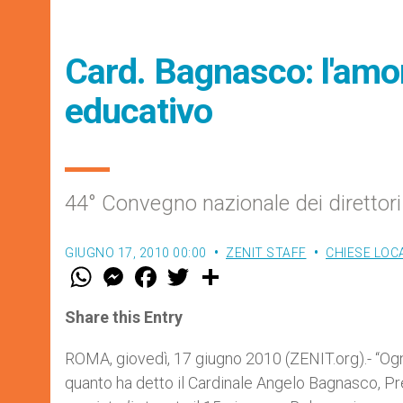
Card. Bagnasco: l'amor
educativo
44° Convegno nazionale dei direttori 
GIUGNO 17, 2010 00:00
ZENIT STAFF
CHIESE LOCA
W
M
F
T
S
h
e
a
w
h
a
s
c
i
a
t
s
e
t
r
Share this Entry
s
e
b
t
e
A
n
o
e
p
g
o
r
ROMA, giovedì, 17 giugno 2010 (ZENIT.org).- “Ogn
p
e
k
quanto ha detto il Cardinale Angelo Bagnasco, Pre
r