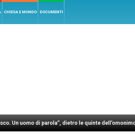
A
CHIESA E MONDO
DOCUMENTI
o di parola”, dietro le quinte dell’omonimo film di W