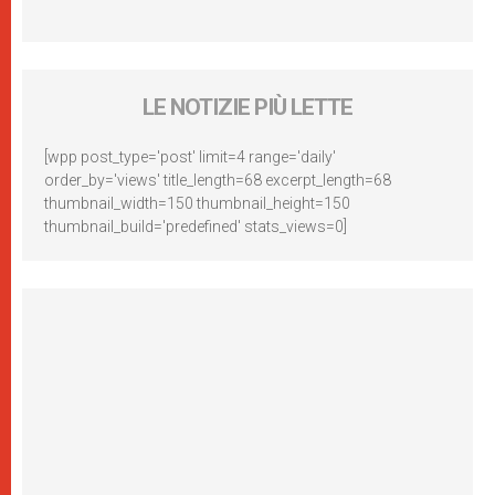
LE NOTIZIE PIÙ LETTE
[wpp post_type='post' limit=4 range='daily'
order_by='views' title_length=68 excerpt_length=68
thumbnail_width=150 thumbnail_height=150
thumbnail_build='predefined' stats_views=0]