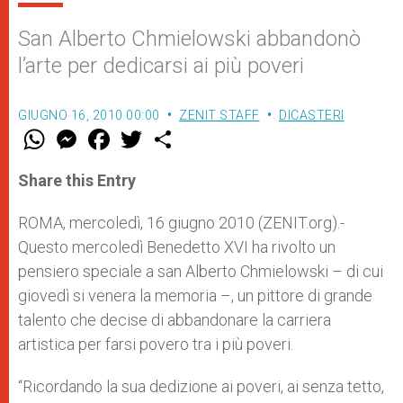
San Alberto Chmielowski abbandonò
l’arte per dedicarsi ai più poveri
GIUGNO 16, 2010 00:00
ZENIT STAFF
DICASTERI
W
M
F
T
S
h
e
a
w
h
a
s
c
i
a
t
s
e
t
r
Share this Entry
s
e
b
t
e
A
n
o
e
p
g
o
r
ROMA, mercoledì, 16 giugno 2010 (ZENIT.org).-
p
e
k
Questo mercoledì Benedetto XVI ha rivolto un
r
pensiero speciale a san Alberto Chmielowski – di cui
giovedì si venera la memoria –, un pittore di grande
talento che decise di abbandonare la carriera
artistica per farsi povero tra i più poveri.
“Ricordando la sua dedizione ai poveri, ai senza tetto,