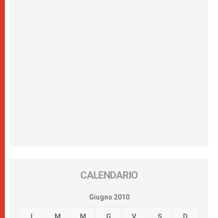
CALENDARIO
Giugno 2010
L
M
M
G
V
S
D