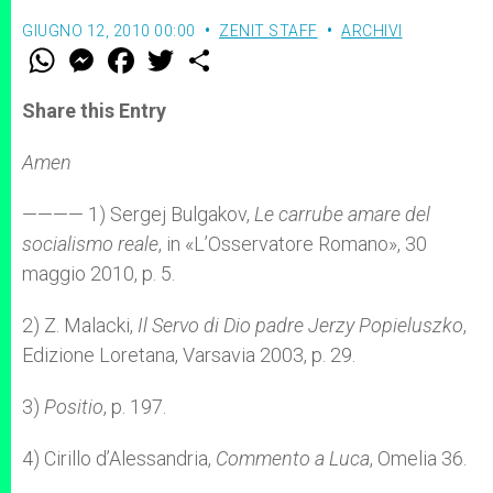
GIUGNO 12, 2010 00:00
ZENIT STAFF
ARCHIVI
W
M
F
T
S
h
e
a
w
h
a
s
c
i
a
t
s
e
t
r
Share this Entry
s
e
b
t
e
A
n
o
e
p
g
o
r
Amen
p
e
k
r
———— 1) Sergej Bulgakov,
Le carrube amare del
socialismo reale
, in «L’Osservatore Romano», 30
maggio 2010, p. 5.
2) Z. Malacki,
Il Servo di Dio padre Jerzy Popieluszko
,
Edizione Loretana, Varsavia 2003, p. 29.
3)
Positio
, p. 197.
4) Cirillo d’Alessandria,
Commento a Luca
, Omelia 36.