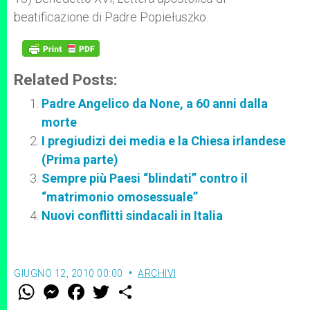
beatificazione di Padre Popiełuszko.
Related Posts:
Padre Angelico da None, a 60 anni dalla
morte
I pregiudizi dei media e la Chiesa irlandese
(Prima parte)
Sempre più Paesi “blindati” contro il
“matrimonio omosessuale”
Nuovi conflitti sindacali in Italia
GIUGNO 12, 2010 00:00
ARCHIVI
W
M
F
T
S
h
e
a
w
h
a
s
c
i
a