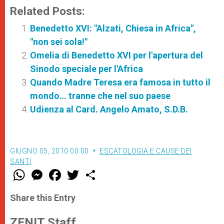
Related Posts:
Benedetto XVI: "Alzati, Chiesa in Africa",
"non sei sola!"
Omelia di Benedetto XVI per l'apertura del
Sinodo speciale per l'Africa
Quando Madre Teresa era famosa in tutto il
mondo… tranne che nel suo paese
Udienza al Card. Angelo Amato, S.D.B.
GIUGNO 05, 2010 00:00
ESCATOLOGIA E CAUSE DEI
SANTI
W
M
F
T
S
h
e
a
w
h
a
s
c
i
a
t
s
e
t
r
Share this Entry
s
e
b
t
e
A
n
o
e
p
g
o
r
ZENIT Staff