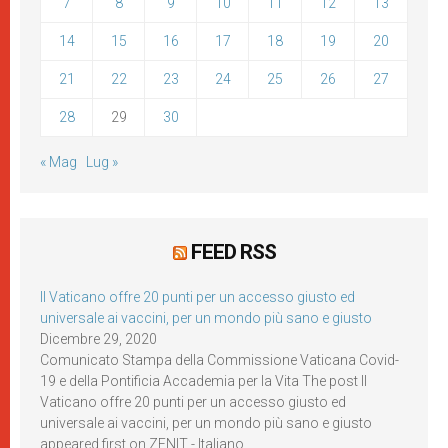
7
8
9
10
11
12
13
14
15
16
17
18
19
20
21
22
23
24
25
26
27
28
29
30
« Mag
Lug »
FEED RSS
Il Vaticano offre 20 punti per un accesso giusto ed
universale ai vaccini, per un mondo più sano e giusto
Dicembre 29, 2020
Comunicato Stampa della Commissione Vaticana Covid-
19 e della Pontificia Accademia per la Vita The post Il
Vaticano offre 20 punti per un accesso giusto ed
universale ai vaccini, per un mondo più sano e giusto
appeared first on ZENIT - Italiano.