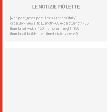
LE NOTIZIE PIÙ LETTE
[wpp post_type='post' limit=4 range='daily'
order_by='views' title_length=68 excerpt_length=68
thumbnail_width=150 thumbnail_height=150
thumbnail_build='predefined' stats_views=0]