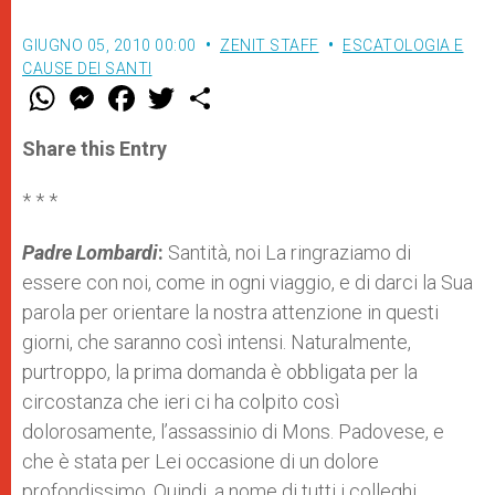
GIUGNO 05, 2010 00:00
ZENIT STAFF
ESCATOLOGIA E
CAUSE DEI SANTI
W
M
F
T
S
h
e
a
w
h
a
s
c
i
a
t
s
e
t
r
Share this Entry
s
e
b
t
e
A
n
o
e
p
g
o
r
* * *
p
e
k
r
Padre Lombardi
:
Santità, noi La ringraziamo di
essere con noi, come in ogni viaggio, e di darci la Sua
parola per orientare la nostra attenzione in questi
giorni, che saranno così intensi. Naturalmente,
purtroppo, la prima domanda è obbligata per la
circostanza che ieri ci ha colpito così
dolorosamente, l’assassinio di Mons. Padovese, e
che è stata per Lei occasione di un dolore
profondissimo. Quindi, a nome di tutti i colleghi,