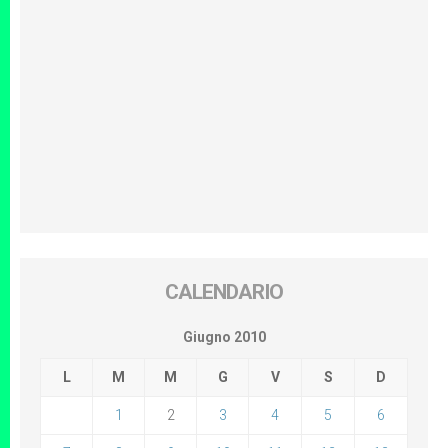
CALENDARIO
Giugno 2010
L
M
M
G
V
S
D
1
2
3
4
5
6