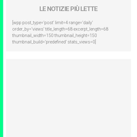
LE NOTIZIE PIÙ LETTE
[wpp post_type='post' limit=4 range='daily'
order_by='views' title_length=68 excerpt_length=68
thumbnail_width=150 thumbnail_height=150
thumbnail_build='predefined' stats_views=0]