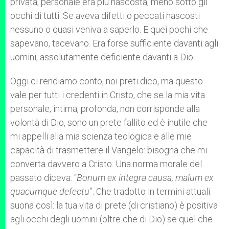
privata, personale era più nascosta, meno sotto gli
occhi di tutti. Se aveva difetti o peccati nascosti
nessuno o quasi veniva a saperlo. E quei pochi che
sapevano, tacevano. Era forse sufficiente davanti agli
uomini, assolutamente deficiente davanti a Dio.
Oggi ci rendiamo conto, noi preti dico, ma questo
vale per tutti i credenti in Cristo, che se la mia vita
personale, intima, profonda, non corrisponde alla
volontà di Dio, sono un prete fallito ed è inutile che
mi appelli alla mia scienza teologica e alle mie
capacità di trasmettere il Vangelo: bisogna che mi
converta davvero a Cristo. Una norma morale del
passato diceva: “
Bonum ex integra causa, malum ex
quacumque defectu
”. Che tradotto in termini attuali
suona così: la tua vita di prete (di cristiano) è positiva
agli occhi degli uomini (oltre che di Dio) se quel che