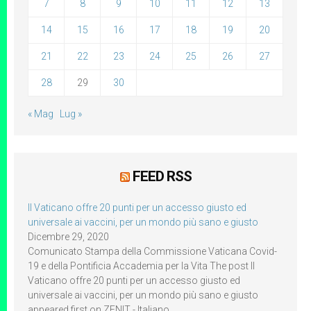
7
8
9
10
11
12
13
14
15
16
17
18
19
20
21
22
23
24
25
26
27
28
29
30
« Mag
Lug »
FEED RSS
Il Vaticano offre 20 punti per un accesso giusto ed
universale ai vaccini, per un mondo più sano e giusto
Dicembre 29, 2020
Comunicato Stampa della Commissione Vaticana Covid-
19 e della Pontificia Accademia per la Vita The post Il
Vaticano offre 20 punti per un accesso giusto ed
universale ai vaccini, per un mondo più sano e giusto
appeared first on ZENIT - Italiano.