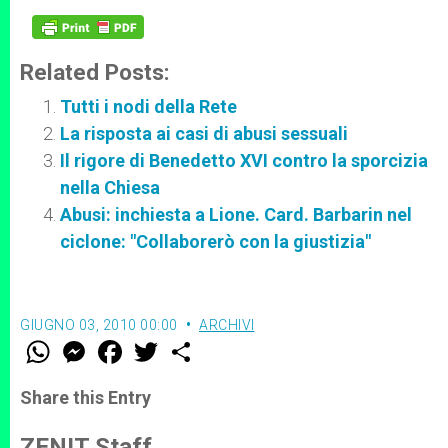
Related Posts:
Tutti i nodi della Rete
La risposta ai casi di abusi sessuali
Il rigore di Benedetto XVI contro la sporcizia
nella Chiesa
Abusi: inchiesta a Lione. Card. Barbarin nel
ciclone: "Collaborerò con la giustizia"
GIUGNO 03, 2010 00:00
ARCHIVI
W
M
F
T
S
h
e
a
w
h
a
s
c
i
a
t
s
e
t
r
Share this Entry
s
e
b
t
e
A
n
o
e
p
g
o
r
ZENIT Staff