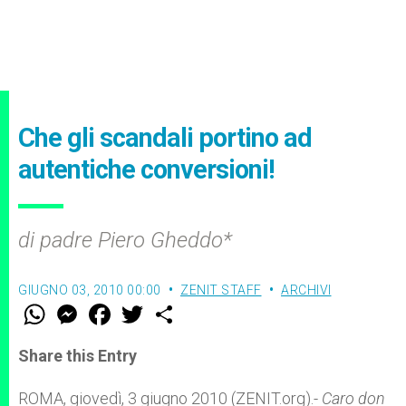
Che gli scandali portino ad
autentiche conversioni!
di padre Piero Gheddo*
GIUGNO 03, 2010 00:00
ZENIT STAFF
ARCHIVI
W
M
F
T
S
h
e
a
w
h
a
s
c
i
a
t
s
e
t
r
Share this Entry
s
e
b
t
e
A
n
o
e
p
g
o
r
ROMA, giovedì, 3 giugno 2010 (ZENIT.org).-
Caro don