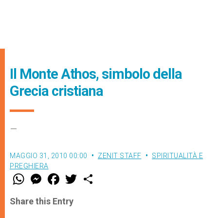
Il Monte Athos, simbolo della
Grecia cristiana
–
MAGGIO 31, 2010 00:00
ZENIT STAFF
SPIRITUALITÀ E
PREGHIERA
W
M
F
T
S
h
e
a
w
h
a
s
c
i
a
t
s
e
t
r
Share this Entry
s
e
b
t
e
A
n
o
e