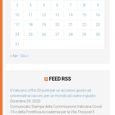
3
4
5
6
7
8
9
10
11
12
13
14
15
16
17
18
19
20
21
22
23
24
25
26
27
28
29
30
31
« Apr
Giu »
FEED RSS
Il Vaticano offre 20 punti per un accesso giusto ed
universale ai vaccini, per un mondo più sano e giusto
Dicembre 29, 2020
Comunicato Stampa della Commissione Vaticana Covid-
19 e della Pontificia Accademia per la Vita The post Il