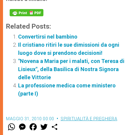
Related Posts:
Convertirsi nel bambino
Il cristiano ritiri le sue dimissioni da ogni
luogo dove si prendono decisioni!
"Novena a Maria per i malati, con Teresa di
Lisieux", della Basilica di Nostra Signora
delle Vittorie
La professione medica come ministero
(parte I)
MAGGIO 31, 2010 00:00
SPIRITUALITÀ E PREGHIERA
W
M
F
T
S
h
e
a
w
h
a
s
c
i
a