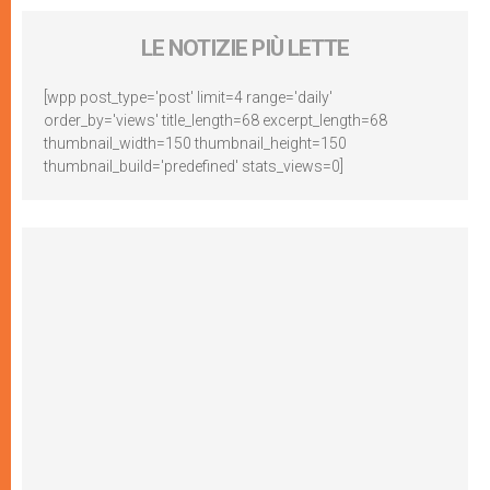
LE NOTIZIE PIÙ LETTE
[wpp post_type='post' limit=4 range='daily'
order_by='views' title_length=68 excerpt_length=68
thumbnail_width=150 thumbnail_height=150
thumbnail_build='predefined' stats_views=0]