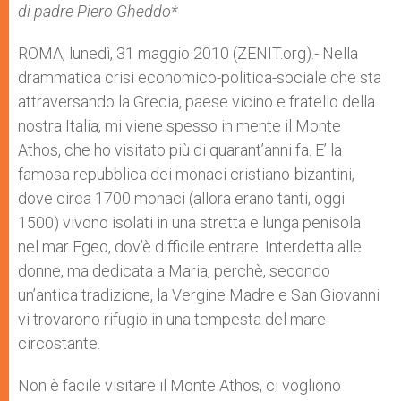
p
g
o
r
di padre Piero Gheddo*
p
e
k
r
ROMA, lunedì, 31 maggio 2010 (ZENIT.org).- Nella
drammatica crisi economico-politica-sociale che sta
attraversando la Grecia, paese vicino e fratello della
nostra Italia, mi viene spesso in mente il Monte
Athos, che ho visitato più di quarant’anni fa. E’ la
famosa repubblica dei monaci cristiano-bizantini,
dove circa 1700 monaci (allora erano tanti, oggi
1500) vivono isolati in una stretta e lunga penisola
nel mar Egeo, dov’è difficile entrare. Interdetta alle
donne, ma dedicata a Maria, perchè, secondo
un’antica tradizione, la Vergine Madre e San Giovanni
vi trovarono rifugio in una tempesta del mare
circostante.
Non è facile visitare il Monte Athos, ci vogliono