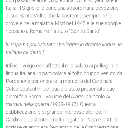
con passione al servizio educativo, in Argentina e in
Italia. Il Signore le donò una straordinaria devozione
al suo Santo Volto, che la sostenne sempre nelle
prove e nella malattia. Morì nel 1945 e le sue spoglie
riposano a Roma nell’Istituto “Spirito Santo”.
[Il Papa ha poi salutato i pellegrini in diverse lingue. In
Italiano ha detto:]
Infine, rivolgo con affetto il mio saluto ai pellegrini di
lingua italiana. In particolare al folto gruppo venuto da
Pordenone per onorare la memoria del Cardinale
Celso Costantini, del quale è stato presentato due
giorni fa a Roma il volume del
Diario
, dal titolo
Ai
margini della guerra (1938-1947)
. Questa
pubblicazione è di grande interesse storico. Il
Cardinale Costantini, molto legato al Papa Pio XII, la
scrisse quando era Segretario della Congregazione