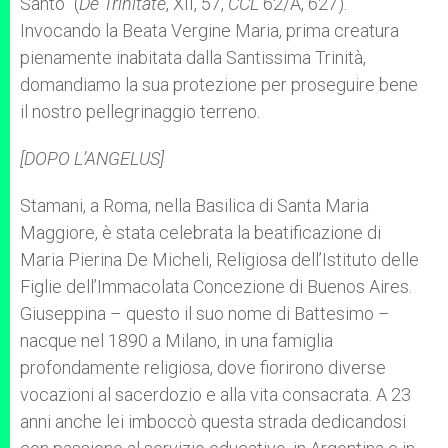
Santo” (
De Trinitate
, XII, 57,
CCL
62/A, 627).
Invocando la Beata Vergine Maria, prima creatura
pienamente inabitata dalla Santissima Trinità,
domandiamo la sua protezione per proseguire bene
il nostro pellegrinaggio terreno.
[DOPO L’ANGELUS]
Stamani, a Roma, nella Basilica di Santa Maria
Maggiore, è stata celebrata la beatificazione di
Maria Pierina De Micheli, Religiosa dell’Istituto delle
Figlie dell’Immacolata Concezione di Buenos Aires.
Giuseppina – questo il suo nome di Battesimo –
nacque nel 1890 a Milano, in una famiglia
profondamente religiosa, dove fiorirono diverse
vocazioni al sacerdozio e alla vita consacrata. A 23
anni anche lei imboccò questa strada dedicandosi