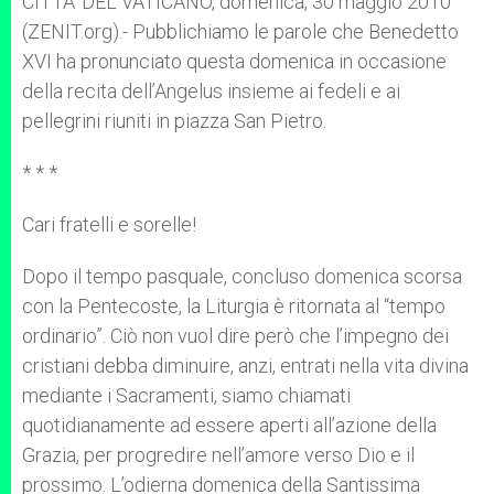
CITTA’ DEL VATICANO, domenica, 30 maggio 2010
p
e
k
(ZENIT.org).- Pubblichiamo le parole che Benedetto
r
XVI ha pronunciato questa domenica in occasione
della recita dell’Angelus insieme ai fedeli e ai
pellegrini riuniti in piazza San Pietro.
* * *
Cari fratelli e sorelle!
Dopo il tempo pasquale, concluso domenica scorsa
con la Pentecoste, la Liturgia è ritornata al “tempo
ordinario”. Ciò non vuol dire però che l’impegno dei
cristiani debba diminuire, anzi, entrati nella vita divina
mediante i Sacramenti, siamo chiamati
quotidianamente ad essere aperti all’azione della
Grazia, per progredire nell’amore verso Dio e il
prossimo. L’odierna domenica della Santissima