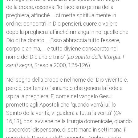
della croce, osserva: “lo facciamo prima della
preghiera, affinché … ci metta spiritualmente in
ordine; concentri in Dio pensieri, cuore e volere;
dopo la preghiera, affinché rimanga in noi quello che
Dio ci ha donato … Esso abbraccia tutto l’essere,
corpo e anima, … e tutto diviene consacrato nel
nome del Dio uno e trino” (
Lo spirito della liturgia.
I
santi segni
, Brescia 2000, 125-126).
Nel segno della croce e nel nome del Dio vivente è,
perciò, contenuto l’annuncio che genera la fede e
ispira la preghiera. E, come nel vangelo Gesù
promette agli Apostoli che “quando verrà lui, lo
Spirito della verità, vi guiderà a tutta la verità” (
Gv
16,13), così avviene nella liturgia domenicale, quando
i sacerdoti dispensano, di settimana in settimana, il
pane della Parola e dell’Eucaristia. Anche il santo