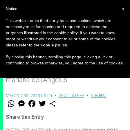
IT
Notice
x
This website or its third party tools use cookies, which are
necessary to its functioning and required to achieve the
purposes illustrated in the cookie policy. If you want to know
Benedetto XVI: la Trinità divina
more or withdraw your consent to all or some of the cookies,
please refer to the
cookie policy
.
dimora in noi dal Battesimo
By closing this banner, scrolling this page, clicking a link or
continuing to browse otherwise, you agree to the use of cookies.
Discorso introduttivo alla preghiera
mariana dell’Angelus
MAGGIO 30, 2010 00:00
ZENIT STAFF
ARCHIVI
W
M
F
T
S
h
e
a
w
h
a
s
c
i
a
t
s
e
t
r
Share this Entry
s
e
b
t
e
A
n
o
e
p
g
o
r