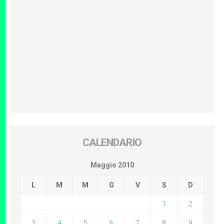
CALENDARIO
Maggio 2010
L
M
M
G
V
S
D
1
2
3
4
5
6
7
8
9