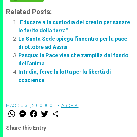
Related Posts:
"Educare alla custodia del creato per sanare
le ferite della terra"
La Santa Sede spiega l'incontro per la pace
di ottobre ad Assisi
Pasqua: la Pace viva che zampilla dal fondo
dell’anima
In India, ferve la lotta per la libertà di
coscienza
MAGGIO 30, 2010 00:00
ARCHIVI
W
M
F
T
S
h
e
a
w
h
a
s
c
i
a
t
s
e
t
r
Share this Entry
s
e
b
t
e
A
n
o
e