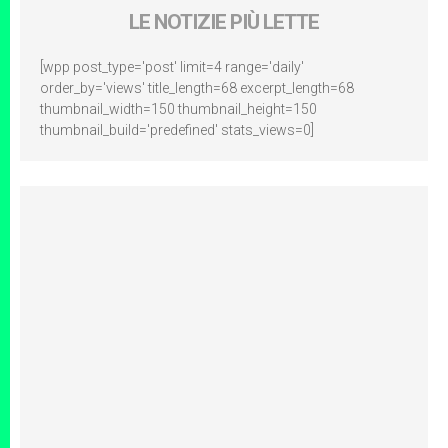
LE NOTIZIE PIÙ LETTE
[wpp post_type='post' limit=4 range='daily'
order_by='views' title_length=68 excerpt_length=68
thumbnail_width=150 thumbnail_height=150
thumbnail_build='predefined' stats_views=0]