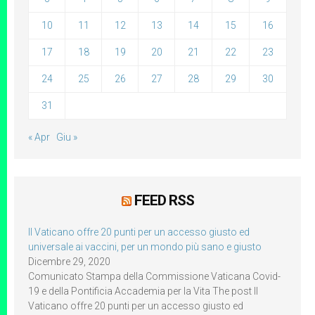
10
11
12
13
14
15
16
17
18
19
20
21
22
23
24
25
26
27
28
29
30
31
« Apr
Giu »
FEED RSS
Il Vaticano offre 20 punti per un accesso giusto ed
universale ai vaccini, per un mondo più sano e giusto
Dicembre 29, 2020
Comunicato Stampa della Commissione Vaticana Covid-
19 e della Pontificia Accademia per la Vita The post Il
Vaticano offre 20 punti per un accesso giusto ed