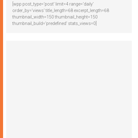
[wpp post_type='post' limit=4 range='daily'
order_by='views' title_length=68 excerpt_length=68
thumbnail_width=150 thumbnail_height=150
thumbnail_build='predefined' stats_views=0]