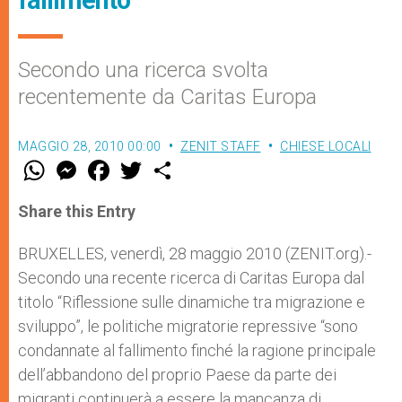
fallimento
Secondo una ricerca svolta
recentemente da Caritas Europa
MAGGIO 28, 2010 00:00
ZENIT STAFF
CHIESE LOCALI
W
M
F
T
S
h
e
a
w
h
a
s
c
i
a
t
s
e
t
r
Share this Entry
s
e
b
t
e
A
n
o
e
p
g
o
r
BRUXELLES, venerdì, 28 maggio 2010 (ZENIT.org).-
p
e
k
Secondo una recente ricerca di Caritas Europa dal
r
titolo “Riflessione sulle dinamiche tra migrazione e
sviluppo”, le politiche migratorie repressive “sono
condannate al fallimento finché la ragione principale
dell’abbandono del proprio Paese da parte dei
migranti continuerà a essere la mancanza di