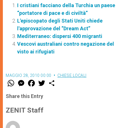
I cristiani facciano della Turchia un paese
“portatore di pace e di civiltà”
L'episcopato degli Stati Uniti chiede
l'approvazione del “Dream Act”
Mediterraneo: dispersi 400 migranti
Vescovi australiani contro negazione del
visto ai rifugiati
MAGGIO 28, 2010 00:00
CHIESE LOCALI
W
M
F
T
S
h
e
a
w
h
a
s
c
i
a
t
s
e
t
r
Share this Entry
s
e
b
t
e
A
n
o
e
p
g
o
r
ZENIT Staff
p
e
k
r