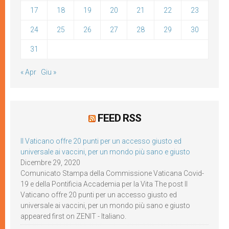
17
18
19
20
21
22
23
24
25
26
27
28
29
30
31
« Apr
Giu »
FEED RSS
Il Vaticano offre 20 punti per un accesso giusto ed
universale ai vaccini, per un mondo più sano e giusto
Dicembre 29, 2020
Comunicato Stampa della Commissione Vaticana Covid-
19 e della Pontificia Accademia per la Vita The post Il
Vaticano offre 20 punti per un accesso giusto ed
universale ai vaccini, per un mondo più sano e giusto
appeared first on ZENIT - Italiano.