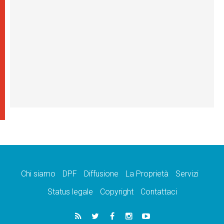
Chi siamo
DPF
Diffusione
La Proprietà
Servizi
Status legale
Copyright
Contattaci