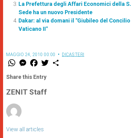
La Prefettura degli Affari Economici della S.
Sede ha un nuovo Presidente
Dakar: al via domani il "Giubileo del Concilio
Vaticano II"
MAGGIO 24, 2010 00:00
DICASTERI
W
M
F
T
S
h
e
a
w
h
a
s
c
i
a
t
s
e
t
r
Share this Entry
s
e
b
t
e
A
n
o
e
p
g
o
r
ZENIT Staff
p
e
k
r
View all articles