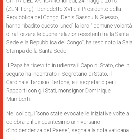
CITTA’ DEL VATICANO, lunedì, 24 maggio 2010
p
e
k
(ZENIT.org).- Benedetto XVI e il Presidente della
r
Repubblica del Congo, Denis Sassou N’Guesso,
hanno ribadito questo lunedì la loro “ comune volontà
di rafforzare le buone relazioni esistenti fra la Santa
Sede e la Repubblica del Congo”, ha reso noto la Sala
Stampa della Santa Sede.
Il Papa ha ricevuto in udienza il Capo di Stato, che in
seguito ha incontrato il Segretario di Stato, il
Cardinale Tarcisio Bertone, e il segretario per i
Rapporti con gli Stati, monsignor Dominique
Mamberti.
Nei colloqui “sono state evocate le iniziative volte a
celebrare il cinquantesimo anniversario
d’indipendenza del Paese”, segnala la nota vaticana.