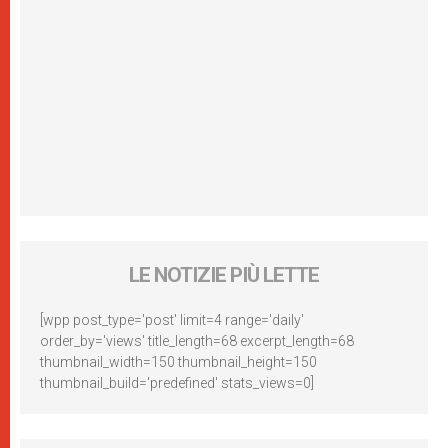
LE NOTIZIE PIÙ LETTE
[wpp post_type='post' limit=4 range='daily'
order_by='views' title_length=68 excerpt_length=68
thumbnail_width=150 thumbnail_height=150
thumbnail_build='predefined' stats_views=0]