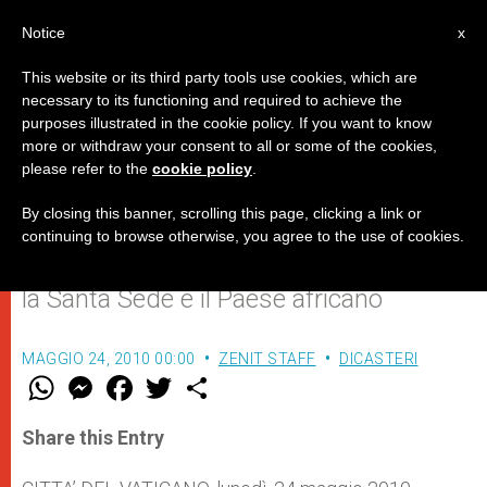
IT
Notice
x
This website or its third party tools use cookies, which are
necessary to its functioning and required to achieve the
purposes illustrated in the cookie policy. If you want to know
Il Papa riceve il Presidente della
more or withdraw your consent to all or some of the cookies,
please refer to the
cookie policy
.
Repubblica del Congo
By closing this banner, scrolling this page, clicking a link or
continuing to browse otherwise, you agree to the use of cookies.
Volontà di rafforzare i buoni rapporti tra
la Santa Sede e il Paese africano
MAGGIO 24, 2010 00:00
ZENIT STAFF
DICASTERI
W
M
F
T
S
h
e
a
w
h
a
s
c
i
a
t
s
e
t
r
Share this Entry
s
e
b
t
e
A
n
o
e
p
g
o
r