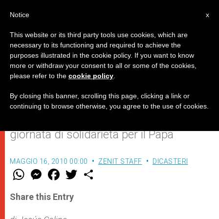
IT
Notice
x
This website or its third party tools use cookies, which are
necessary to its functioning and required to achieve the
purposes illustrated in the cookie policy. If you want to know
Benedetto XVI: il vero nemico è il
more or withdraw your consent to all or some of the cookies,
please refer to the
cookie policy
.
peccato
By closing this banner, scrolling this page, clicking a link or
continuing to browse otherwise, you agree to the use of cookies.
In 200 mila in piazza San Pietro nella
giornata di solidarietà per il Papa
MAGGIO 16, 2010 00:00
ZENIT STAFF
DICASTERI
W
M
F
T
S
h
e
a
w
h
a
s
c
i
a
t
s
e
t
r
Share this Entry
s
e
b
t
e
A
n
o
e
p
g
o
r