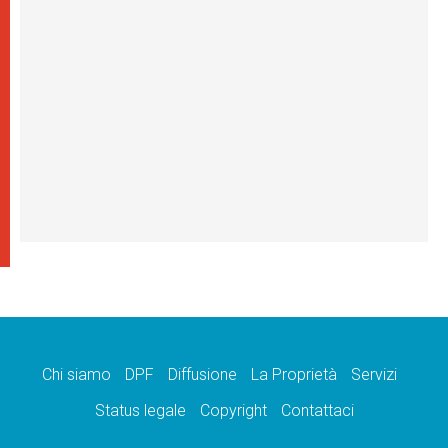
Chi siamo
DPF
Diffusione
La Proprietà
Servizi
Status legale
Copyright
Contattaci