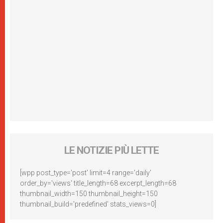
LE NOTIZIE PIÙ LETTE
[wpp post_type='post' limit=4 range='daily'
order_by='views' title_length=68 excerpt_length=68
thumbnail_width=150 thumbnail_height=150
thumbnail_build='predefined' stats_views=0]