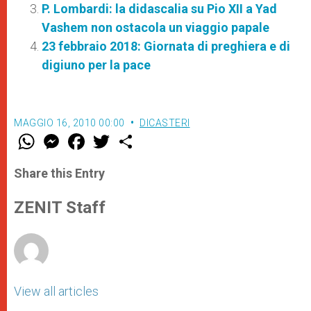
P. Lombardi: la didascalia su Pio XII a Yad
Vashem non ostacola un viaggio papale
23 febbraio 2018: Giornata di preghiera e di
digiuno per la pace
MAGGIO 16, 2010 00:00
DICASTERI
W
M
F
T
S
h
e
a
w
h
a
s
c
i
a
t
s
e
t
r
Share this Entry
s
e
b
t
e
A
n
o
e
p
g
o
r
ZENIT Staff
p
e
k
r
View all articles