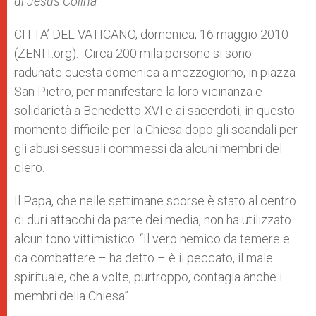
di Jesús Colina
p
e
k
r
CITTA’ DEL VATICANO, domenica, 16 maggio 2010
(ZENIT.org).- Circa 200 mila persone si sono
radunate questa domenica a mezzogiorno, in piazza
San Pietro, per manifestare la loro vicinanza e
solidarietà a Benedetto XVI e ai sacerdoti, in questo
momento difficile per la Chiesa dopo gli scandali per
gli abusi sessuali commessi da alcuni membri del
clero.
Il Papa, che nelle settimane scorse è stato al centro
di duri attacchi da parte dei media, non ha utilizzato
alcun tono vittimistico. “Il vero nemico da temere e
da combattere – ha detto – è il peccato, il male
spirituale, che a volte, purtroppo, contagia anche i
membri della Chiesa”.