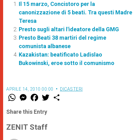
Il 15 marzo, Concistoro per la
canonizzazione di 5 beati. Tra questi Madre
Teresa
Presto sugli altari l'ideatore della GMG
Presto Beati 38 martiri del regime
comunista albanese
Kazakistan: beatificato Ladislao
Bukowinski, eroe sotto il comunismo
APRILE 14, 2010 00:00
DICASTERI
W
M
F
T
S
h
e
a
w
h
a
s
c
i
a
t
s
e
t
r
Share this Entry
s
e
b
t
e
A
n
o
e
p
g
o
r
ZENIT Staff
p
e
k
r