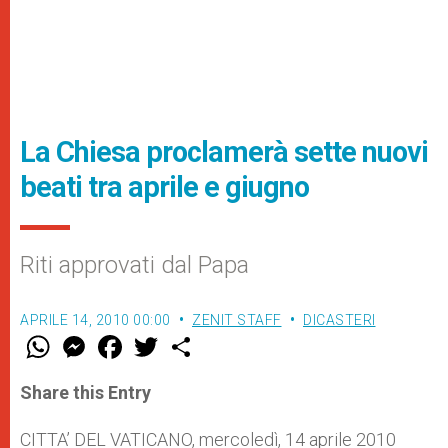
La Chiesa proclamerà sette nuovi
beati tra aprile e giugno
Riti approvati dal Papa
APRILE 14, 2010 00:00
ZENIT STAFF
DICASTERI
W
M
F
T
S
h
e
a
w
h
a
s
c
i
a
t
s
e
t
r
Share this Entry
s
e
b
t
e
A
n
o
e
p
g
o
r
CITTA’ DEL VATICANO, mercoledì, 14 aprile 2010