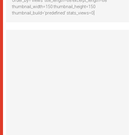
order_by='views' title_length=68 excerpt_length=68
thumbnail_width=150 thumbnail_height=150
thumbnail_build='predefined' stats_views=0]