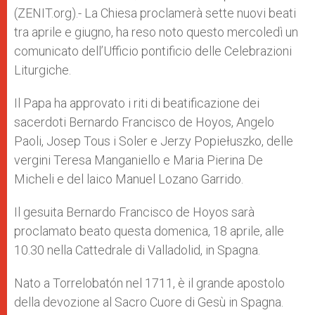
p
e
k
(ZENIT.org).- La Chiesa proclamerà sette nuovi beati
r
tra aprile e giugno, ha reso noto questo mercoledì un
comunicato dell’Ufficio pontificio delle Celebrazioni
Liturgiche.
Il Papa ha approvato i riti di beatificazione dei
sacerdoti Bernardo Francisco de Hoyos, Angelo
Paoli, Josep Tous i Soler e Jerzy Popiełuszko, delle
vergini Teresa Manganiello e Maria Pierina De
Micheli e del laico Manuel Lozano Garrido.
Il gesuita Bernardo Francisco de Hoyos sarà
proclamato beato questa domenica, 18 aprile, alle
10.30 nella Cattedrale di Valladolid, in Spagna.
Nato a Torrelobatón nel 1711, è il grande apostolo
della devozione al Sacro Cuore di Gesù in Spagna.