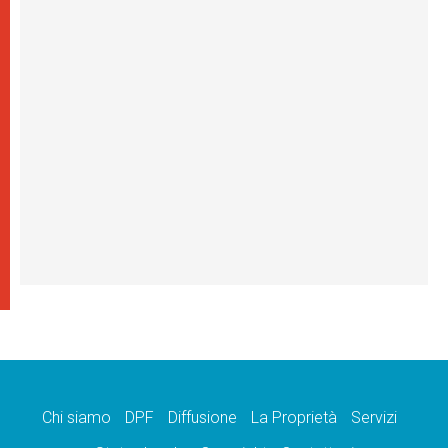
Chi siamo
DPF
Diffusione
La Proprietà
Servizi