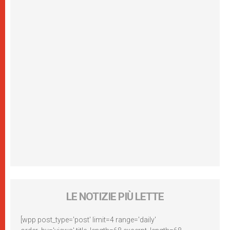
LE NOTIZIE PIÙ LETTE
[wpp post_type='post' limit=4 range='daily'