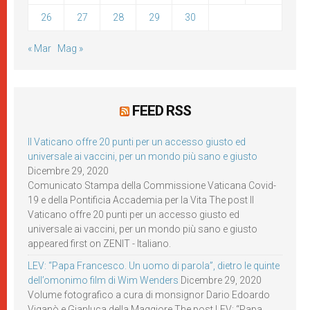
26
27
28
29
30
« Mar
Mag »
FEED RSS
Il Vaticano offre 20 punti per un accesso giusto ed
universale ai vaccini, per un mondo più sano e giusto
Dicembre 29, 2020
Comunicato Stampa della Commissione Vaticana Covid-
19 e della Pontificia Accademia per la Vita The post Il
Vaticano offre 20 punti per un accesso giusto ed
universale ai vaccini, per un mondo più sano e giusto
appeared first on ZENIT - Italiano.
LEV: “Papa Francesco. Un uomo di parola”, dietro le quinte
dell’omonimo film di Wim Wenders
Dicembre 29, 2020
Volume fotografico a cura di monsignor Dario Edoardo
Viganò e Gianluca della Maggiore The post LEV: “Papa