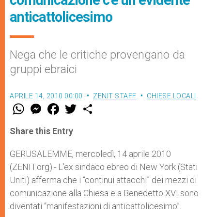
comunicazione c'è un evidente
anticattolicesimo
Nega che le critiche provengano da
gruppi ebraici
APRILE 14, 2010 00:00
ZENIT STAFF
CHIESE LOCALI
W
M
F
T
S
h
e
a
w
h
a
s
c
i
a
t
s
e
t
r
Share this Entry
s
e
b
t
e
A
n
o
e
p
g
o
r
GERUSALEMME, mercoledì, 14 aprile 2010
p
e
k
(ZENIT.org).- L’ex sindaco ebreo di New York (Stati
r
Uniti) afferma che i “continui attacchi” dei mezzi di
comunicazione alla Chiesa e a Benedetto XVI sono
diventati “manifestazioni di anticattolicesimo”.