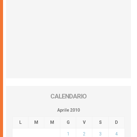
CALENDARIO
Aprile 2010
L
M
M
G
V
S
D
1
2
3
4