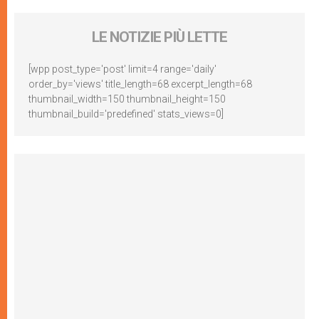
LE NOTIZIE PIÙ LETTE
[wpp post_type='post' limit=4 range='daily'
order_by='views' title_length=68 excerpt_length=68
thumbnail_width=150 thumbnail_height=150
thumbnail_build='predefined' stats_views=0]