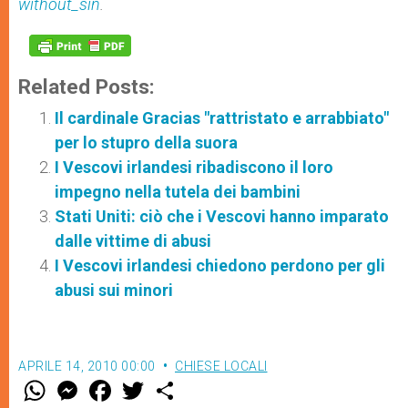
without_sin
.
Related Posts:
Il cardinale Gracias "rattristato e arrabbiato"
per lo stupro della suora
I Vescovi irlandesi ribadiscono il loro
impegno nella tutela dei bambini
Stati Uniti: ciò che i Vescovi hanno imparato
dalle vittime di abusi
I Vescovi irlandesi chiedono perdono per gli
abusi sui minori
APRILE 14, 2010 00:00
CHIESE LOCALI
W
M
F
T
S
h
e
a
w
h