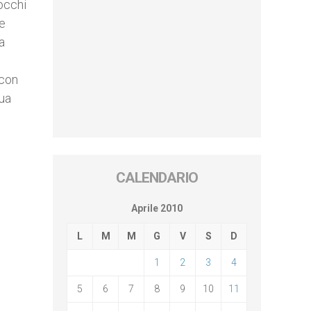
 occhi
le
a
 con
tua
CALENDARIO
Aprile 2010
L
M
M
G
V
S
D
1
2
3
4
5
6
7
8
9
10
11