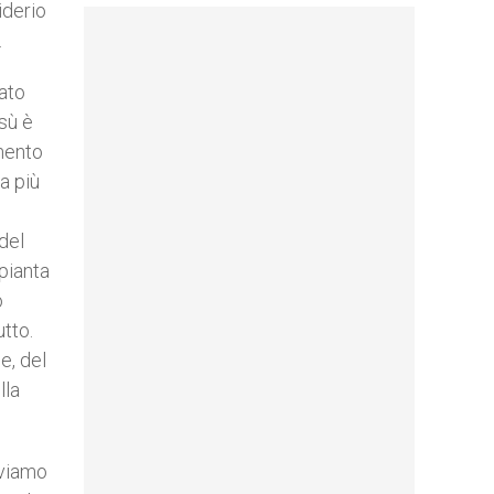
iderio
.
ato
sù è
imento
a più
:
del
pianta
o
utto.
e, del
lla
iviamo