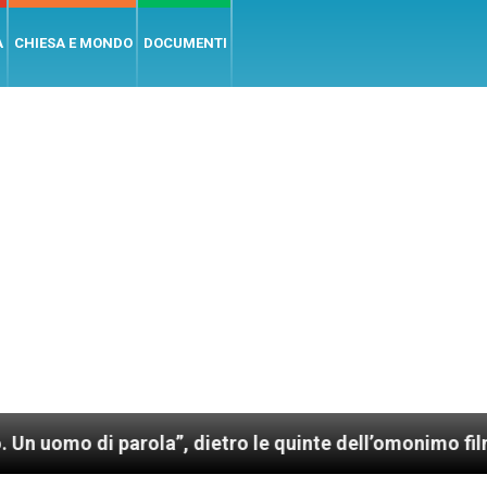
A
CHIESA E MONDO
DOCUMENTI
parola”, dietro le quinte dell’omonimo film di Wim We