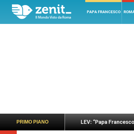
PAPA FRANCESCO
ROM
ano e giusto
LEV: “Papa Francesco. Un uomo di 
PRIMO PIANO