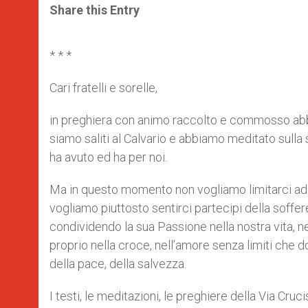
t
s
e
t
r
Share this Entry
s
e
b
t
e
A
n
o
e
p
g
o
r
p
e
k
* * *
r
Cari fratelli e sorelle,
in preghiera con animo raccolto e commosso abb
siamo saliti al Calvario e abbiamo meditato sull
ha avuto ed ha per noi.
Ma in questo momento non vogliamo limitarci ad
vogliamo piuttosto sentirci partecipi della soff
condividendo la sua Passione nella nostra vita, n
proprio nella croce, nell’amore senza limiti che do
della pace, della salvezza.
I testi, le meditazioni, le preghiere della Via Cr