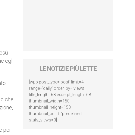
Gesù
e egli
LE NOTIZIE PIÙ LETTE
[wpp post_type='post' limit=4
to,
range='daily' order_by='views'
title_length=68 excerpt_length=68
mo che
thumbnail_width=150
zione,
thumbnail_height=150
thumbnail_build='predefined'
stats_views=0]
e per