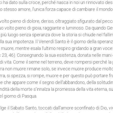
 ha dato sulla croce, perché nasca in noi un rinnovato des
 lo stesso amore, l’unica forza capace di cambiare il mondo
to pieno di dolore, deriso, oltraggiato sfigurato dal pecc
o volto pieno di gioia, raggiante e luminoso. Da quando Ge
più luogo senza speranza dove la storia si chiude nel fall
lla sua impotenza. Il Venerdì Santo è il giorno della speranz
 muore, mentre esala l’ultimo respiro gridando a gran voce
Lc 23, 46). Consegnando la sua esistenza, donata nelle mani 
di vita. Come il seme nel terreno, deve rompersi perché la 
terra non muore rimane solo, se invece muore produce molt
erra, si spezza, si rompe, muore e per questo può portare fr
roce che appare come il segno dell’abbandono, della solitudin
ndità della morte s’innalza la promessa della vita eterna, su
del giorno di Pasqua.
olge il Sabato Santo, toccati dall’amore sconfinato di Dio, v