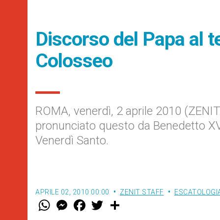
Discorso del Papa al t
Colosseo
ROMA, venerdì, 2 aprile 2010 (ZENIT.
pronunciato questo da Benedetto XVI 
Venerdì Santo.
APRILE 02, 2010 00:00
ZENIT STAFF
ESCATOLOGIA
W
M
F
T
S
h
e
a
w
h
a
s
c
i
a