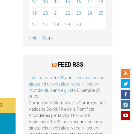
12
13
14
15
16
17
18
19
20
21
22
23
24
25
26
27
28
29
30
« Mar
Mag »
FEED RSS
Il Vaticano offre 20 punti per un accesso
giusto ed universale ai vaccini, per un
mondo più sano e giusto
Dicembre 29,
2020
Comunicato Stampa della Commissione
Vaticana Covid-19 e della Pontificia
Accademia per la Vita The post Il
Vaticano offre 20 punti per un accesso
giusto ed universale ai vaccini, per un