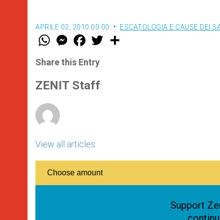
APRILE 02, 2010 00:00
ESCATOLOGIA E CAUSE DEI S
W
M
F
T
S
h
e
a
w
h
a
s
c
i
a
t
s
e
t
r
Share this Entry
s
e
b
t
e
A
n
o
e
p
g
o
r
ZENIT Staff
p
e
k
r
View all articles