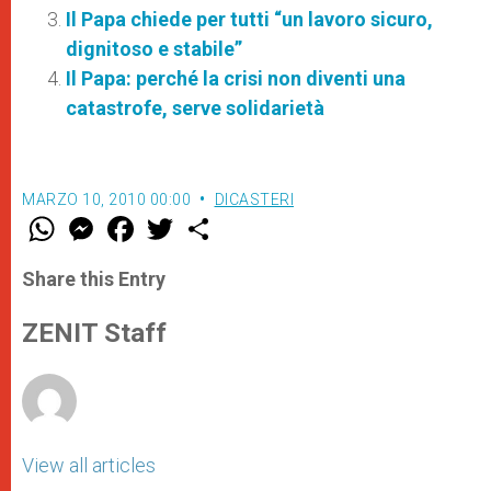
Il Papa chiede per tutti “un lavoro sicuro,
dignitoso e stabile”
Il Papa: perché la crisi non diventi una
catastrofe, serve solidarietà
MARZO 10, 2010 00:00
DICASTERI
W
M
F
T
S
h
e
a
w
h
a
s
c
i
a
t
s
e
t
r
Share this Entry
s
e
b
t
e
A
n
o
e
p
g
o
r
ZENIT Staff
p
e
k
r
View all articles