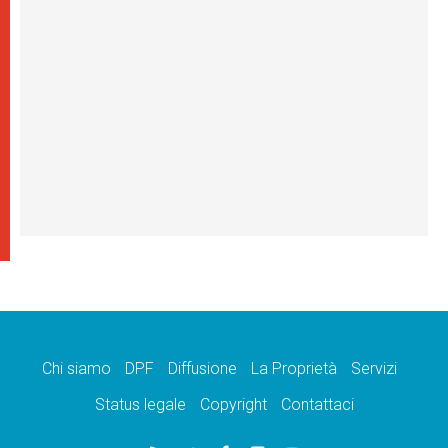
Chi siamo
DPF
Diffusione
La Proprietà
Servizi
Status legale
Copyright
Contattaci