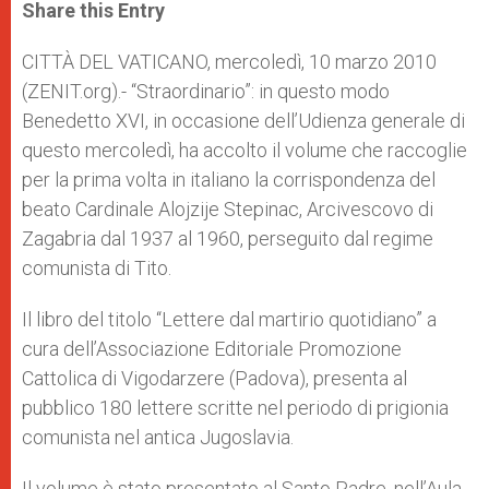
t
s
e
t
r
Share this Entry
s
e
b
t
e
A
n
o
e
p
g
o
r
CITTÀ DEL VATICANO, mercoledì, 10 marzo 2010
p
e
k
(ZENIT.org).- “Straordinario”: in questo modo
r
Benedetto XVI, in occasione dell’Udienza generale di
questo mercoledì, ha accolto il volume che raccoglie
per la prima volta in italiano la corrispondenza del
beato Cardinale Alojzije Stepinac, Arcivescovo di
Zagabria dal 1937 al 1960, perseguito dal regime
comunista di Tito.
Il libro del titolo “Lettere dal martirio quotidiano” a
cura dell’Associazione Editoriale Promozione
Cattolica di Vigodarzere (Padova), presenta al
pubblico 180 lettere scritte nel periodo di prigionia
comunista nel antica Jugoslavia.
Il volume è stato presentato al Santo Padre, nell’Aula