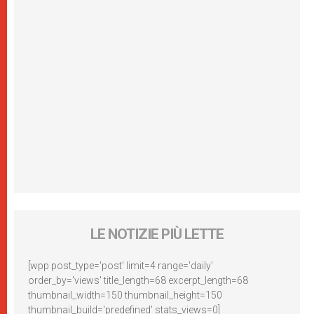
LE NOTIZIE PIÙ LETTE
[wpp post_type='post' limit=4 range='daily'
order_by='views' title_length=68 excerpt_length=68
thumbnail_width=150 thumbnail_height=150
thumbnail_build='predefined' stats_views=0]