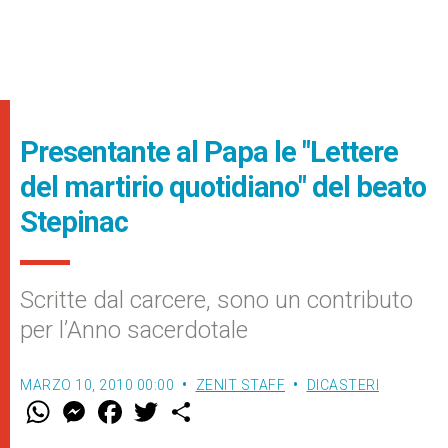
Presentante al Papa le "Lettere
del martirio quotidiano" del beato
Stepinac
Scritte dal carcere, sono un contributo
per l’Anno sacerdotale
MARZO 10, 2010 00:00
ZENIT STAFF
DICASTERI
W
M
F
T
S
h
e
a
w
h
a
s
c
i
a