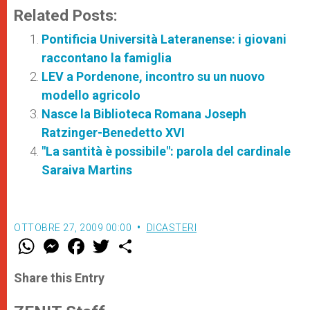
Related Posts:
Pontificia Università Lateranense: i giovani
raccontano la famiglia
LEV a Pordenone, incontro su un nuovo
modello agricolo
Nasce la Biblioteca Romana Joseph
Ratzinger-Benedetto XVI
"La santità è possibile": parola del cardinale
Saraiva Martins
OTTOBRE 27, 2009 00:00
DICASTERI
W
M
F
T
S
h
e
a
w
h
a
s
c
i
a
t
s
e
t
r
Share this Entry
s
e
b
t
e
A
n
o
e
p
g
o
r