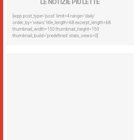
LE NOTIZIE PIÙ LETTE
[wpp post_type='post' limit=4 range='daily'
order_by='views' title_length=68 excerpt_length=68
thumbnail_width=150 thumbnail_height=150
thumbnail_build='predefined' stats_views=0]