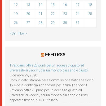
12
13
14
15
16
17
18
19
20
21
22
23
24
25
26
27
28
29
30
31
« Set
Nov »
FEED RSS
Il Vaticano offre 20 punti per un accesso giusto ed
universale ai vaccini, per un mondo più sano e giusto
Dicembre 29, 2020
Comunicato Stampa della Commissione Vaticana Covid-
19 e della Pontificia Accademia per la Vita The post Il
Vaticano offre 20 punti per un accesso giusto ed
universale ai vaccini, per un mondo più sano e giusto
appeared first on ZENIT - Italiano.