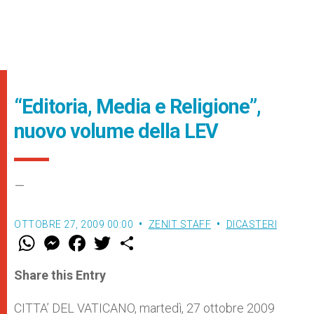
“Editoria, Media e Religione”,
nuovo volume della LEV
–
OTTOBRE 27, 2009 00:00
ZENIT STAFF
DICASTERI
W
M
F
T
S
h
e
a
w
h
a
s
c
i
a
t
s
e
t
r
Share this Entry
s
e
b
t
e
A
n
o
e
p
g
o
r
CITTA’ DEL VATICANO, martedì, 27 ottobre 2009