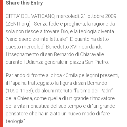
t
s
e
t
r
Share this Entry
s
e
b
t
e
A
n
o
e
p
g
o
r
CITTA’ DEL VATICANO, mercoledì, 21 ottobre 2009
p
e
k
(ZENIT.org).- Senza fede e preghiera, la ragione da
r
sola non riesce a trovare Dio, e la teologia diventa
“vano esercizio intellettuale”. E’ quanto ha detto
questo mercoledì Benedetto XVI ricordando
l’insegnamento di san Bernardo di Chiaravalle
durante l’Udienza generale in piazza San Pietro.
Parlando di fronte ai circa 40mila pellegrini presenti,
il Papa ha tratteggiato la figura di san Bernardo
(1090-1153), da alcuni ritenuto “l’ultimo dei Padri”
della Chiesa, come quella di un grande rinnovatore
della vita monastica del suo tempo e di “un grande
pensatore che ha iniziato un nuovo modo di fare
teologia”.