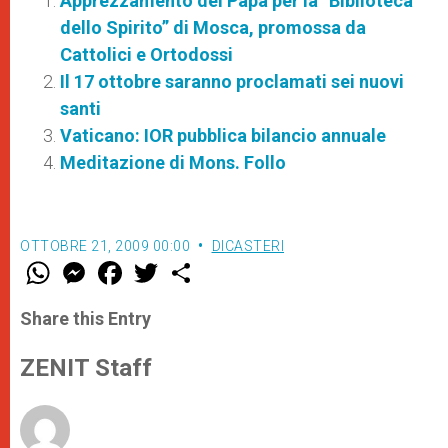
Apprezzamento del Papa per la “Biblioteca
dello Spirito” di Mosca, promossa da
Cattolici e Ortodossi
Il 17 ottobre saranno proclamati sei nuovi
santi
Vaticano: IOR pubblica bilancio annuale
Meditazione di Mons. Follo
OTTOBRE 21, 2009 00:00
DICASTERI
W
M
F
T
S
h
e
a
w
h
a
s
c
i
a
t
s
e
t
r
Share this Entry
s
e
b
t
e
A
n
o
e
p
g
o
r
ZENIT Staff
p
e
k
r