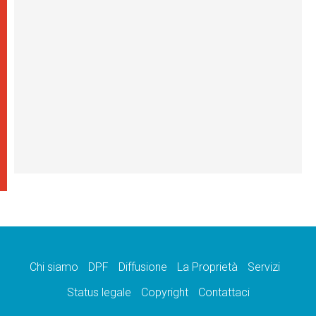
Chi siamo
DPF
Diffusione
La Proprietà
Servizi
Status legale
Copyright
Contattaci