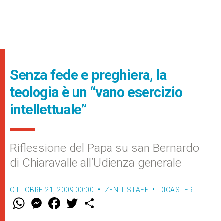
Senza fede e preghiera, la
teologia è un “vano esercizio
intellettuale”
Riflessione del Papa su san Bernardo
di Chiaravalle all’Udienza generale
OTTOBRE 21, 2009 00:00
ZENIT STAFF
DICASTERI
W
M
F
T
S
h
e
a
w
h
a
s
c
i
a