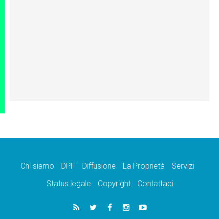
Chi siamo
DPF
Diffusione
La Proprietà
Servizi
Status legale
Copyright
Contattaci