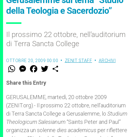
Gerusalemme sul tema “Studio
della Teologia e Sacerdozio”
Il prossimo 22 ottobre, nell’auditorium
di Terra Sancta College
OTTOBRE 20, 2009 00:00
ZENIT STAFF
ARCHIVI
W
M
F
T
S
h
e
a
w
h
a
s
c
i
a
t
s
e
t
r
Share this Entry
s
e
b
t
e
A
n
o
e
p
g
o
r
GERUSALEMME, martedì, 20 ottobre 2009
p
e
k
(ZENIT.org).- Il prossimo 22 ottobre, nell’auditorium
r
di Terra Sancta College a Gerusalemme, lo
Studium
Theologicum Salesianum
“Saints Peter and Paul”
organizza un solenne
dies academicus
per riflettere