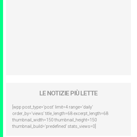
LE NOTIZIE PIÙ LETTE
[wpp post_type='post' limit=4 range='daily'
order_by='views' title_length=68 excerpt_length=68
thumbnail_width=150 thumbnail_height=150
thumbnail_build='predefined' stats_views=0]