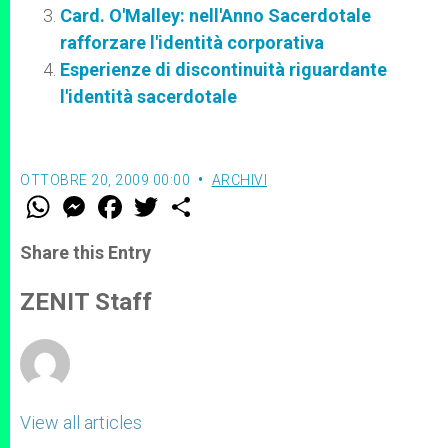
Card. O'Malley: nell'Anno Sacerdotale
rafforzare l'identità corporativa
Esperienze di discontinuità riguardante
l'identità sacerdotale
OTTOBRE 20, 2009 00:00
ARCHIVI
W
M
F
T
S
h
e
a
w
h
a
s
c
i
a
t
s
e
t
r
Share this Entry
s
e
b
t
e
A
n
o
e
p
g
o
r
ZENIT Staff
p
e
k
r
View all articles