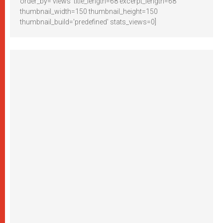
order_by='views' title_length=68 excerpt_length=68
thumbnail_width=150 thumbnail_height=150
thumbnail_build='predefined' stats_views=0]