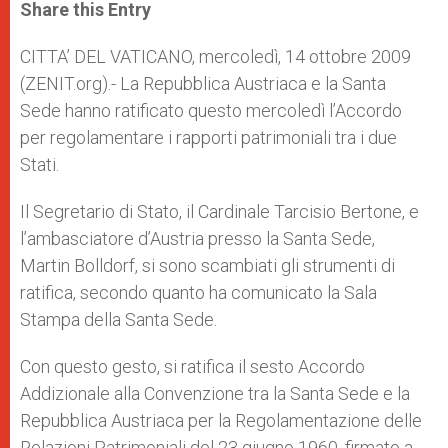
t
s
e
t
r
Share this Entry
s
e
b
t
e
A
n
o
e
p
g
o
r
CITTA’ DEL VATICANO, mercoledì, 14 ottobre 2009
p
e
k
(ZENIT.org).- La Repubblica Austriaca e la Santa
r
Sede hanno ratificato questo mercoledì l’Accordo
per regolamentare i rapporti patrimoniali tra i due
Stati.
Il Segretario di Stato, il Cardinale Tarcisio Bertone, e
l’ambasciatore d’Austria presso la Santa Sede,
Martin Bolldorf, si sono scambiati gli strumenti di
ratifica, secondo quanto ha comunicato la Sala
Stampa della Santa Sede.
Con questo gesto, si ratifica il sesto Accordo
Addizionale alla Convenzione tra la Santa Sede e la
Repubblica Austriaca per la Regolamentazione delle
Relazioni Patrimoniali del 23 giugno 1960, firmato a