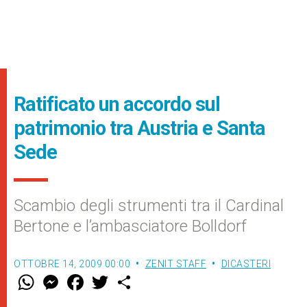
Ratificato un accordo sul
patrimonio tra Austria e Santa
Sede
Scambio degli strumenti tra il Cardinal
Bertone e l’ambasciatore Bolldorf
OTTOBRE 14, 2009 00:00
ZENIT STAFF
DICASTERI
W
M
F
T
S
h
e
a
w
h
a
s
c
i
a