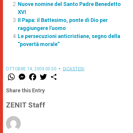
Nuove nomine del Santo Padre Benedetto
XVI
Il Papa: il Battesimo, ponte di Dio per
raggiungere l'uomo
Le persecuzioni anticristiane, segno della
“povertà morale”
OTTOBRE 14, 2009 00:00
DICASTERI
W
M
F
T
S
h
e
a
w
h
a
s
c
i
a
t
s
e
t
r
Share this Entry
s
e
b
t
e
A
n
o
e
p
g
o
r
ZENIT Staff
p
e
k
r