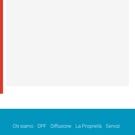
Chi siamo
DPF
Diffusione
La Proprietà
Servizi