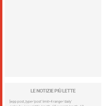
LE NOTIZIE PIÙ LETTE
[wpp post_type='post' limit=4 range='daily'