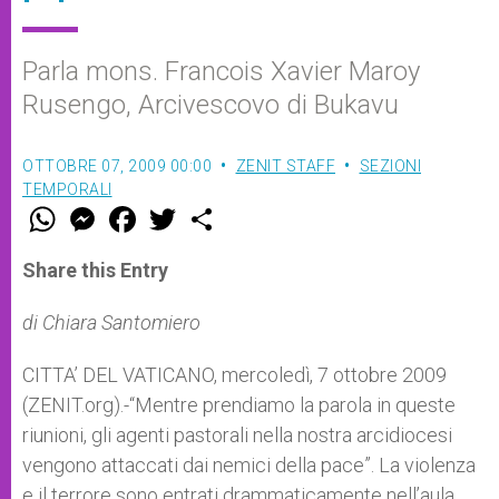
Parla mons. Francois Xavier Maroy
Rusengo, Arcivescovo di Bukavu
OTTOBRE 07, 2009 00:00
ZENIT STAFF
SEZIONI
TEMPORALI
W
M
F
T
S
h
e
a
w
h
a
s
c
i
a
t
s
e
t
r
Share this Entry
s
e
b
t
e
A
n
o
e
p
g
o
r
di Chiara Santomiero
p
e
k
r
CITTA’ DEL VATICANO, mercoledì, 7 ottobre 2009
(ZENIT.org).-“Mentre prendiamo la parola in queste
riunioni, gli agenti pastorali nella nostra arcidiocesi
vengono attaccati dai nemici della pace”. La violenza
e il terrore sono entrati drammaticamente nell’aula