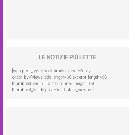
LE NOTIZIE PIÙ LETTE
[wpp post_type='post' limit=4 range='daily'
order_by='views' title_length=68 excerpt_length=68
thumbnail_width=150 thumbnail_height=150
thumbnail_build='predefined' stats_views=0]