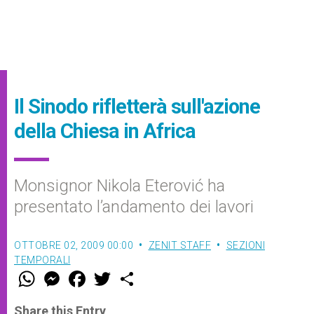
Il Sinodo rifletterà sull'azione
della Chiesa in Africa
Monsignor Nikola Eterović ha
presentato l’andamento dei lavori
OTTOBRE 02, 2009 00:00
ZENIT STAFF
SEZIONI
TEMPORALI
W
M
F
T
S
h
e
a
w
h
a
s
c
i
a
t
s
e
t
r
Share this Entry