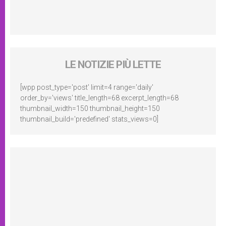
LE NOTIZIE PIÙ LETTE
[wpp post_type='post' limit=4 range='daily'
order_by='views' title_length=68 excerpt_length=68
thumbnail_width=150 thumbnail_height=150
thumbnail_build='predefined' stats_views=0]