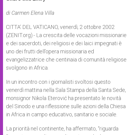
s
e
b
t
e
A
n
o
e
p
g
o
r
di Carmen Elena Villa
p
e
k
r
CITTA’ DEL VATICANO, venerdì, 2 ottobre 2002
(ZENIT.org).- La crescita delle vocazioni missionarie
e dei sacerdoti, dei religiosi e dei laici impegnati è
uno dei frutti dell’opera missionaria ed
evangelizzatrice che centinaia di comunità religiose
svolgono in Africa.
In un incontro con i giornalisti svoltosi questo
venerdì mattina nella Sala Stampa della Santa Sede,
monsignor Nikola Eterović ha presentato le novità
del Sinodo e una riflessione sulle azioni della Chiesa
in Africa in campo educativo, sanitario e sociale.
La priorità nel continente, ha affermato, “riguarda