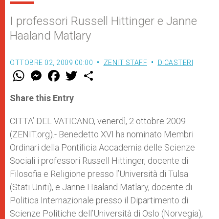
I professori Russell Hittinger e Janne
Haaland Matlary
OTTOBRE 02, 2009 00:00
ZENIT STAFF
DICASTERI
W
M
F
T
S
h
e
a
w
h
a
s
c
i
a
t
s
e
t
r
Share this Entry
s
e
b
t
e
A
n
o
e
p
g
o
r
CITTA’ DEL VATICANO, venerdì, 2 ottobre 2009
p
e
k
(ZENIT.org).- Benedetto XVI ha nominato Membri
r
Ordinari della Pontificia Accademia delle Scienze
Sociali i professori Russell Hittinger, docente di
Filosofia e Religione presso l’Università di Tulsa
(Stati Uniti), e Janne Haaland Matlary, docente di
Politica Internazionale presso il Dipartimento di
Scienze Politiche dell’Università di Oslo (Norvegia),