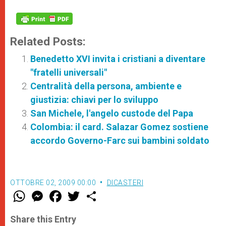
Related Posts:
Benedetto XVI invita i cristiani a diventare
"fratelli universali"
Centralità della persona, ambiente e
giustizia: chiavi per lo sviluppo
San Michele, l'angelo custode del Papa
Colombia: il card. Salazar Gomez sostiene
accordo Governo-Farc sui bambini soldato
OTTOBRE 02, 2009 00:00
DICASTERI
W
M
F
T
S
h
e
a
w
h
a
s
c
i
a
t
s
e
t
r
Share this Entry
s
e
b
t
e