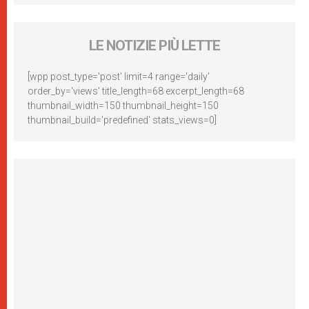
LE NOTIZIE PIÙ LETTE
[wpp post_type='post' limit=4 range='daily'
order_by='views' title_length=68 excerpt_length=68
thumbnail_width=150 thumbnail_height=150
thumbnail_build='predefined' stats_views=0]