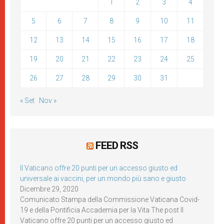
1
2
3
4
5
6
7
8
9
10
11
12
13
14
15
16
17
18
19
20
21
22
23
24
25
26
27
28
29
30
31
« Set
Nov »
FEED RSS
Il Vaticano offre 20 punti per un accesso giusto ed
universale ai vaccini, per un mondo più sano e giusto
Dicembre 29, 2020
Comunicato Stampa della Commissione Vaticana Covid-
19 e della Pontificia Accademia per la Vita The post Il
Vaticano offre 20 punti per un accesso giusto ed