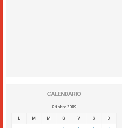
CALENDARIO
Ottobre 2009
L
M
M
G
V
S
D