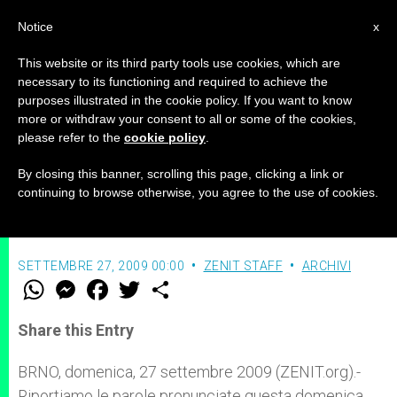
IT
Notice
x
This website or its third party tools use cookies, which are
necessary to its functioning and required to achieve the
purposes illustrated in the cookie policy. If you want to know
Il Papa affida la Repubblica Ceca
more or withdraw your consent to all or some of the cookies,
please refer to the
cookie policy
.
e la sua Chiesa a Maria
By closing this banner, scrolling this page, clicking a link or
continuing to browse otherwise, you agree to the use of cookies.
Intervento in occasione dell’Angelus
SETTEMBRE 27, 2009 00:00
ZENIT STAFF
ARCHIVI
W
M
F
T
S
h
e
a
w
h
a
s
c
i
a
t
s
e
t
r
Share this Entry
s
e
b
t
e
A
n
o
e
p
g
o
r
BRNO, domenica, 27 settembre 2009 (ZENIT.org).-
p
e
k
Riportiamo le parole pronunciate questa domenica
r