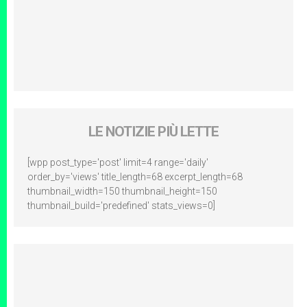
LE NOTIZIE PIÙ LETTE
[wpp post_type='post' limit=4 range='daily'
order_by='views' title_length=68 excerpt_length=68
thumbnail_width=150 thumbnail_height=150
thumbnail_build='predefined' stats_views=0]