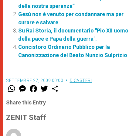
della nostra speranza”
Gesù non è venuto per condannare ma per
curare e salvare
Su Rai Storia, il documentario "Pio XII uomo
della pace e Papa della guerra".
Concistoro Ordinario Pubblico per la
Canonizzazione del Beato Nunzio Sulprizio
SETTEMBRE 27, 2009 00:00
DICASTERI
W
M
F
T
S
h
e
a
w
h
a
s
c
i
a
t
s
e
t
r
Share this Entry
s
e
b
t
e
A
n
o
e
p
g
o
r
ZENIT Staff
p
e
k
r