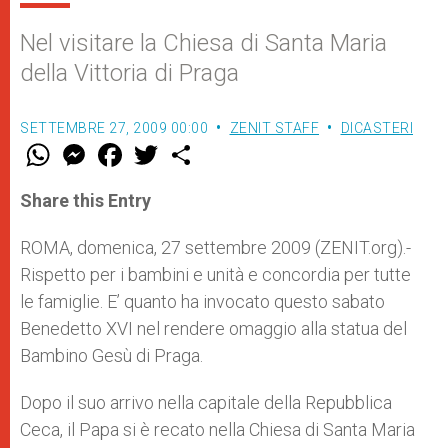
Nel visitare la Chiesa di Santa Maria
della Vittoria di Praga
SETTEMBRE 27, 2009 00:00
ZENIT STAFF
DICASTERI
W
M
F
T
S
h
e
a
w
h
a
s
c
i
a
t
s
e
t
r
Share this Entry
s
e
b
t
e
A
n
o
e
p
g
o
r
ROMA, domenica, 27 settembre 2009 (ZENIT.org).-
p
e
k
Rispetto per i bambini e unità e concordia per tutte
r
le famiglie. E’ quanto ha invocato questo sabato
Benedetto XVI nel rendere omaggio alla statua del
Bambino Gesù di Praga.
Dopo il suo arrivo nella capitale della Repubblica
Ceca, il Papa si è recato nella Chiesa di Santa Maria