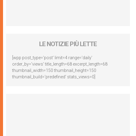
LE NOTIZIE PIÙ LETTE
[wpp post_type='post' limit=4 range='daily'
order_by='views' title_length=68 excerpt_length=68
thumbnail_width=150 thumbnail_height=150
thumbnail_build='predefined' stats_views=0]