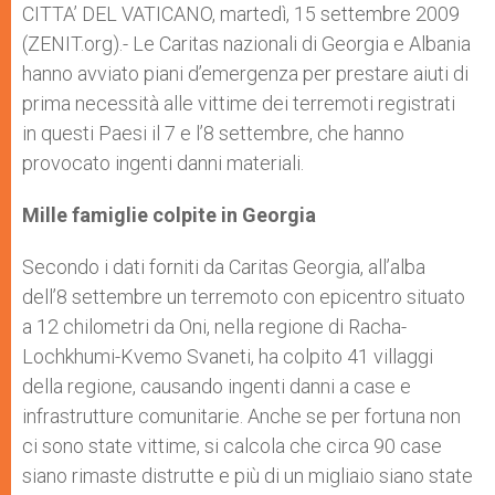
p
g
o
r
CITTA’ DEL VATICANO, martedì, 15 settembre 2009
p
e
k
(ZENIT.org).- Le Caritas nazionali di Georgia e Albania
r
hanno avviato piani d’emergenza per prestare aiuti di
prima necessità alle vittime dei terremoti registrati
in questi Paesi il 7 e l’8 settembre, che hanno
provocato ingenti danni materiali.
Mille famiglie colpite in Georgia
Secondo i dati forniti da Caritas Georgia, all’alba
dell’8 settembre un terremoto con epicentro situato
a 12 chilometri da Oni, nella regione di Racha-
Lochkhumi-Kvemo Svaneti, ha colpito 41 villaggi
della regione, causando ingenti danni a case e
infrastrutture comunitarie. Anche se per fortuna non
ci sono state vittime, si calcola che circa 90 case
siano rimaste distrutte e più di un migliaio siano state