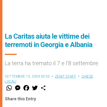
La Caritas aiuta le vittime dei
terremoti in Georgia e Albania
La terra ha tremato il 7 e l’8 settembre
SETTEMBRE 15, 2009 00:00
ZENIT STAFF
CHIESE
LOCALI
W
M
F
T
S
h
e
a
w
h
a
s
c
i
a
t
s
e
t
r
Share this Entry
s
e
b
t
e
A
n
o
e