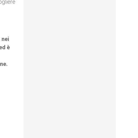
ogliere
 nei
ed è
ine.