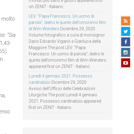
mondo più sano e giusto appeared first
on ZENIT - Italiano.
LEV: “Papa Francesco. Un uomo di
e molto
parola”, dietro le quinte dell’omonimo film
di Wim Wenders
Dicembre 29, 2020
se: “Sia
Volume fotografico a cura di monsignor
Dario Edoardo Viganò e Gianluca della
1,43-
Maggiore The post LEV: “Papa
55).
Francesco. Un uomo di parola”, dietro le
un
quinte dell’omonimo film di Wim Wenders
appeared first on ZENIT - Italiano.
Lunedì 4 gennaio 2021: Possesso
cardinalizio
Dicembre 29, 2020
Avviso dell’Ufficio delle Celebrazioni
na,
Liturgiche The post Lunedì 4 gennaio
2021: Possesso cardinalizio appeared
first on ZENIT - Italiano.
senso