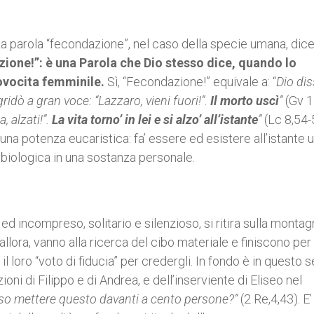
a parola “fecondazione”, nel caso della specie umana, dic
ione!”: è una Parola che Dio stesso dice, quando lo
ovocita femminile.
Sì, “Fecondazione!” equivale a: “
Dio dis
ridò a gran voce: “Lazzaro, vieni fuori!”.
Il morto uscì
”
(Gv 1
 alzati!”.
La vita torno’ in lei e si alzo’ all’istante
”
(Lc 8,54-
na potenza eucaristica: fa’ essere ed esistere all’istante 
iologica in una sostanza personale.
ed incompreso, solitario e silenzioso, si ritira sulla montag
 allora, vanno alla ricerca del cibo materiale e finiscono per
 loro “voto di fiducia” per credergli. In fondo è in questo 
ni di Filippo e di Andrea, e dell’inserviente di Eliseo nel
o mettere questo davanti a cento persone?”
(2 Re,4,43). E’