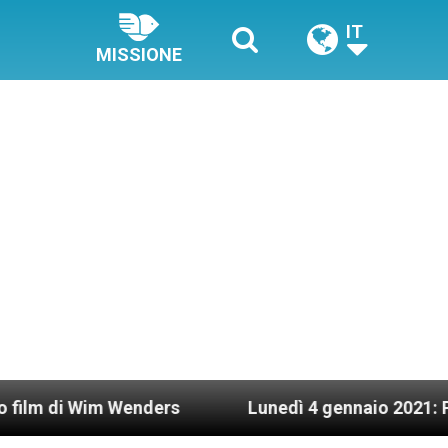
IT
MISSIONE
m Wenders
Lunedì 4 gennaio 2021: Possesso card