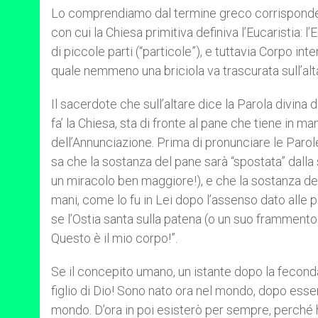
Lo comprendiamo dal termine greco corrisponde
con cui la Chiesa primitiva definiva l’Eucaristia: l
di piccole parti (“particole”), e tuttavia Corpo int
quale nemmeno una briciola va trascurata sull’alt
Il sacerdote che sull’altare dice la Parola divin
fa’ la Chiesa, sta di fronte al pane che tiene in m
dell’Annunciazione. Prima di pronunciare le Parole
sa che la sostanza del pane sarà “spostata” dal
un miracolo ben maggiore!), e che la sostanza del
mani, come lo fu in Lei dopo l’assenso dato alle pa
se l’Ostia santa sulla patena (o un suo frammento)
Questo è il mio corpo!”.
Se il concepito umano, un istante dopo la fecond
figlio di Dio! Sono nato ora nel mondo, dopo ess
mondo. D’ora in poi esisterò per sempre, perché h