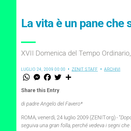
La vita è un pane che s
XVII Domenica del Tempo Ordinario,
LUGLIO 24, 2009 00:00
ZENIT STAFF
ARCHIVI
W
M
F
T
S
h
e
a
w
h
a
s
c
i
a
t
s
e
t
r
Share this Entry
s
e
b
t
e
A
n
o
e
p
g
o
r
di padre Angelo del Favero*
p
e
k
r
ROMA, venerdì, 24 luglio 2009 (ZENIT.org).- “
Dopo 
seguiva una gran folla, perché vedeva i segni che c