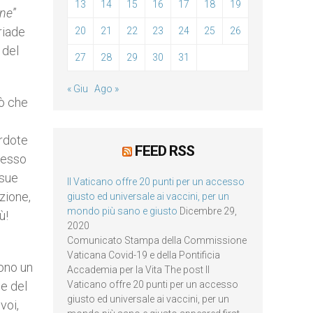
13
14
15
16
17
18
19
ane
”
iriade
20
21
22
23
24
25
26
 del
27
28
29
30
31
« Giu
Ago »
iò che
rdote
FEED RSS
desso
 sue
Il Vaticano offre 20 punti per un accesso
zione,
giusto ed universale ai vaccini, per un
mondo più sano e giusto
Dicembre 29,
ù!
2020
Comunicato Stampa della Commissione
Vaticana Covid-19 e della Pontificia
sono un
Accademia per la Vita The post Il
ne del
Vaticano offre 20 punti per un accesso
giusto ed universale ai vaccini, per un
voi,