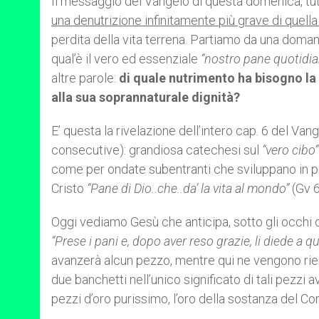
Il messaggio del Vangelo di questa domenica, tutt
una denutrizione infinitamente più grave di quella
perdita della vita terrena. Partiamo da una domand
qual’è il vero ed essenziale
“nostro pane quotidia
altre parole:
di quale nutrimento ha bisogno l
alla sua soprannaturale dignità?
E’ questa la rivelazione dell’intero cap. 6 del Va
consecutive): grandiosa catechesi sul
“vero cibo”
come per ondate subentranti che sviluppano in pr
Cristo
“Pane di Dio..che..da’ la vita al mondo”
(Gv 6
Oggi vediamo Gesù che anticipa, sotto gli occhi di
“Prese i pani e, dopo aver reso grazie, li diede a qu
avanzerà alcun pezzo, mentre qui ne vengono rie
due banchetti nell’unico significato di tali pezzi 
pezzi d’oro purissimo, l’oro della sostanza del Cor