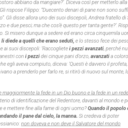
toro abbiano da mangiare?’. Diceva così per metterlo alla
 Gli rispose Filippo: “Duecento denari di pane non sono suffi
Gli disse allora uno dei suoi discepoli, Andrea fratello d
orzo e due pesci; ma che cos’è questo per tanta gente?’
.
Ris
ogo. Si misero dunque a sedere ed erano circa cinquemila uo
 li diede a quelli che erano seduti,
e lo stesso fece dei pesc
 ai suoi discepoli: ‘Raccogliete
i pezzi
avanzati
, perché nu
canestri con
i pezzi
dei cinque pani d’orzo,
avanzati
a color
he egli aveva compiuto, diceva: ‘Questi è davvero il profeta,
no a prenderlo per farlo re, si ritirò di nuovo sul monte, l
ce maggiormente la fede in un Dio buono e la fede in un red
iterio di identificazione del Redentore, davanti al mondo e pe
e e mettere fine alla fame di ogni uomo?
Quando il popolo 
andando il pane dal cielo, la manna.
Si credeva di poter
essianico:
non doveva e non deve il Salvatore del mondo