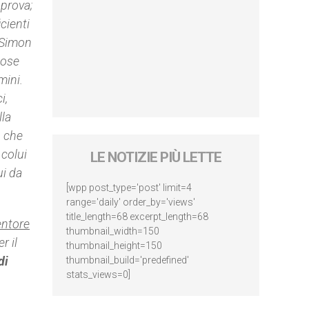
 prova;
cienti
i Simon
pose
mini.
i,
lla
o che
 colui
LE NOTIZIE PIÙ LETTE
ui da
[wpp post_type='post' limit=4
range='daily' order_by='views'
title_length=68 excerpt_length=68
entore
thumbnail_width=150
r il
thumbnail_height=150
di
thumbnail_build='predefined'
stats_views=0]