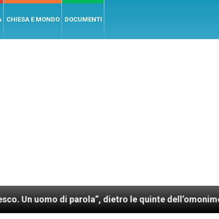
A
CHIESA E MONDO
DOCUMENTI
 di parola”, dietro le quinte dell’omonimo film di Wi