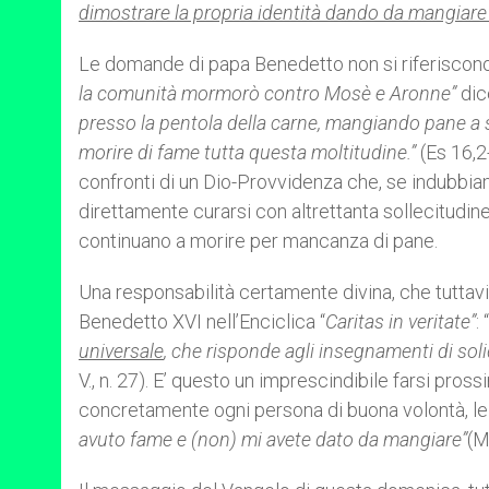
dimostrare la propria identità dando da mangiare 
Le domande di papa Benedetto non si riferiscono s
la comunità mormorò contro Mosè e Aronne”
dic
presso la pentola della carne, mangiando pane a sa
morire di fame tutta questa moltitudine.”
(Es 16,2
confronti di un Dio-Provvidenza che, se indubbia
direttamente curarsi con altrettanta sollecitudine
continuano a morire per mancanza di pane.
Una responsabilità certamente divina, che tuttavia
Benedetto XVI nell’Enciclica “
Caritas in veritate”
: “
universale
, che risponde agli insegnamenti di soli
V., n. 27). E’ questo un imprescindibile farsi pro
concretamente ogni persona di buona volontà, le 
avuto fame e (non) mi avete dato da mangiare”
(M