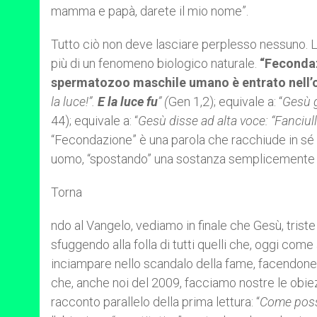
mamma e papà, darete il mio nome”.
Tutto ciò non deve lasciare perplesso nessuno. L
più di un fenomeno biologico naturale.
“Fecondaz
spermatozoo maschile umano è entrato nell’
la luce!”.
E la luce fu
” (
Gen
1,2); equivale a: “
Gesù g
44); equivale a: “
Gesù disse ad alta voce: “Fanciulla,
“Fecondazione” è una parola che racchiude in sé u
uomo, “spostando” una sostanza semplicemente b
Torna
ndo al Vangelo, vediamo in finale che Gesù, triste 
sfuggendo alla folla di tutti quelli che, oggi come
inciampare nello scandalo della fame, facendone il
che, anche noi del 2009, facciamo nostre le obiezio
racconto parallelo della prima lettura: “
Come poss