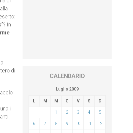
ma di
alla
eserto:
a
”? In
orme
ta
tero di
CALENDARIO
Luglio 2009
nacolo:
L
M
M
G
V
S
D
una i
1
2
3
4
5
anti
6
7
8
9
10
11
12