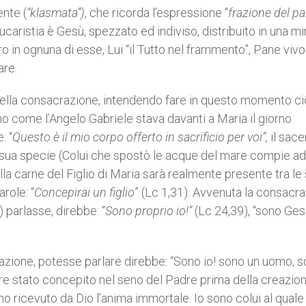
nte (
“klasmata”)
, che ricorda l’espressione “
frazione del p
’Eucaristia è Gesù, spezzato ed indiviso, distribuito in una m
ero in ognuna di esse, Lui “il Tutto nel frammento”, Pane vivo
are.
a della consacrazione, intendendo fare in questo momento c
ano come l’Angelo Gabriele stava davanti a Maria il giorno
: “
Questo è il mio corpo offerto in sacrificio per voi”,
il sace
la sua specie (Colui che spostò le acque del mare compie a
la carne del Figlio di Maria sarà realmente presente tra le
role: “
Concepirai un figlio
” (Lc 1,31). Avvenuta la consacra
 parlasse, direbbe: “
Sono proprio io!”
(Lc 24,39), “sono Ges
azione, potesse parlare direbbe: “Sono io! sono un uomo, 
ere stato concepito nel seno del Padre prima della creazio
o ricevuto da Dio l’anima immortale. Io sono colui al quale 