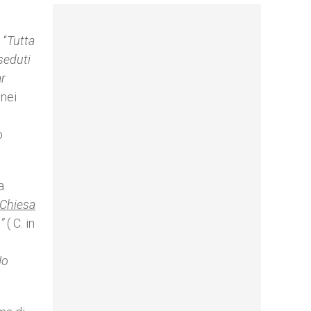
 “
Tutta
seduti
ar
 nei
o
a
 Chiesa
”
( C. in
Ho