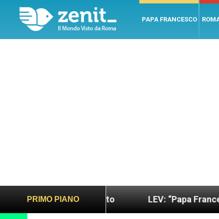
PAPA FRANCESCO
ROM
iù sano e giusto
LEV: “Papa Francesco. Un uomo
PRIMO PIANO