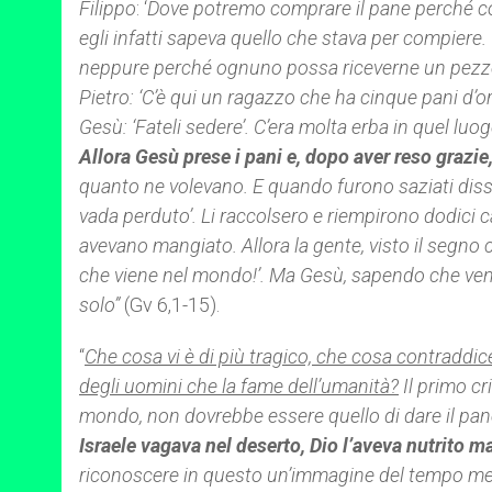
Filippo
: ‘
Dove potremo comprare il pane perché cos
egli infatti sapeva quello che stava per compiere.
neppure perché ognuno possa riceverne un pezzo”. 
Pietro: ‘C’è qui un ragazzo che ha cinque pani d’
Gesù: ‘Fateli sedere’. C’era molta erba in quel lu
Allora Gesù prese i pani e, dopo aver reso grazie,
quanto ne volevano. E quando furono saziati disse
vada perduto’. Li raccolsero e riempirono dodici 
avevano mangiato. Allora la gente, visto il segno c
che viene nel mondo!’. Ma Gesù, sapendo che veniva
solo”
(Gv 6,1-15).
“
Che cosa vi è di più tragico, che cosa contraddi
degli uomini che la fame dell’umanità?
Il primo cr
mondo, non dovrebbe essere quello di dare il pan
Israele vagava nel deserto, Dio l’aveva nutrito m
riconoscere in questo un’immagine del tempo m