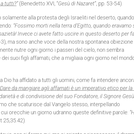
a tutti?
”
(Benedetto XVI, “
Gesù di Nazaret
”, pp. 53-54).
olamente alla protesta degli Israeliti nel deserto, quando
endo:
“Fossimo morti nella terra d’Egitto, quando eravamo 
zietà! Invece ci avete fatto uscire in questo deserto per f
-3), ma sono anche voce della nostra spontanea obiezione
mente nutre ogni giorno i passeri del cielo, non sembra
 dei suoi figli affamati, che a migliaia ogni giorno nel mond
 Dio ha affidato a tutti gli uomini, come fa intendere ancor
Dare da mangiare agli affamati è un imperativo etico per la
darietà e di condivisione del suo Fondatore, il Signore Gesù
ssimo che scaturisce dal Vangelo stesso, interpellando
cui orecchie un giorno udranno queste definitive parole:
“
t 25,35.42).