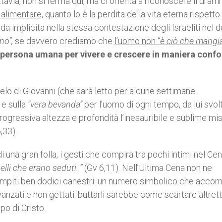
avia, non si ferma qui, ma ci orienta a riconoscere il dram
 alimentare,
quanto lo è la perdita della vita eterna rispetto 
a implicita nella stessa contestazione degli Israeliti nel d
no”,
se davvero crediamo che
l’uomo non “
è ciò che mangi
a persona umana per vivere e crescere in maniera conf
ngelo di Giovanni (che sarà letto per alcune settimane
e sulla
“vera bevanda”
per l’uomo di ogni tempo, da lui svol
ogressiva altezza e profondità l’inesauribile e sublime mis
,33).
 una gran folla, i gesti che compirà tra pochi intimi nel Ce
elli che erano seduti..”
(Gv 6,11). Nell’Ultima Cena non ne
mpiti ben dodici canestri: un numero simbolico che accom
avanzati e non gettati: buttarli sarebbe come scartare altrett
po di Cristo.