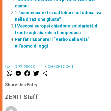
canoni
"L'ecumenismo tra cattolici e ortodossi va
nella direzione giusta"
I Vescovi europei chiedono solidarietà di
fronte agli sbarchi a Lampedusa
Per far risuonare il “Verbo della vita”
all’uomo di oggi
LUGLIO 22, 2009 00:00
CHIESE LOCALI
W
M
F
T
S
h
e
a
w
h
a
s
c
i
a
t
s
e
t
r
Share this Entry
s
e
b
t
e
A
n
o
e
p
g
o
r
ZENIT Staff
p
e
k
r