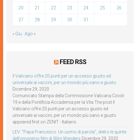
20
21
22
23
24
25
26
27
28
29
30
31
« Giu
Ago »
FEED RSS
Il Vaticano offre 20 punti per un accesso giusto ed
universale ai vaccini, per un mondo più sano e giusto
Dicembre 29, 2020
Comunicato Stampa della Commissione Vaticana Covid-
19 e della Pontificia Accademia per la Vita The post Il
Vaticano offre 20 punti per un accesso giusto ed
universale ai vaccini, per un mondo più sano e giusto
appeared first on ZENIT - Italiano.
LEV: “Papa Francesco. Un uomo di parola”, dietro le quinte
dell’omonimo film di Wim Wenders
Dicembre 29, 2020