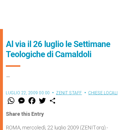
Al via il 26 luglio le Settimane
Teologiche di Camaldoli
–
LUGLIO 22, 2009 00:00
ZENIT STAFF
CHIESE LOCALI
W
M
F
T
S
h
e
a
w
h
a
s
c
i
a
t
s
e
t
r
Share this Entry
s
e
b
t
e
A
n
o
e
p
g
o
r
ROMA, mercoledì, 22 luglio 2009 (ZENIT.org).-